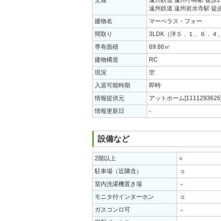
交通
遠州鉄道 遠州小林駅 徒歩2
遠州鉄道 遠州岩水寺駅 徒歩
建物名
マーベラス・フォー
間取り
3LDK（洋５．１、６．
専有面積
69.86㎡
建物構造
RC
現況
空
入居可能時期
即時
情報提供元
アットホーム[1111293626
情報更新日
-
設備など
2階以上
○
○
駐車場（近隣含）
-
室内洗濯機置き場
○
モニタ付インターホン
-
ガスコンロ可