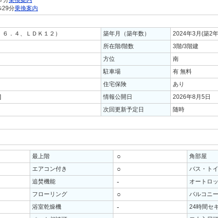
7分
乗換案内
29分
乗換案内
４、６．４、ＬＤＫ１２）
築年月（築年数）
2024年3月(築2
所在階/階数
3階/3階建
方位
南
駐車場
有 無料
住宅保険
あり
]
情報公開日
2026年8月5日
次回更新予定日
随時
○
最上階
角部屋
○
エアコン付き
バス・ト
-
追焚機能
オートロ
○
フローリング
バルコニ
-
浴室乾燥機
24時間セ