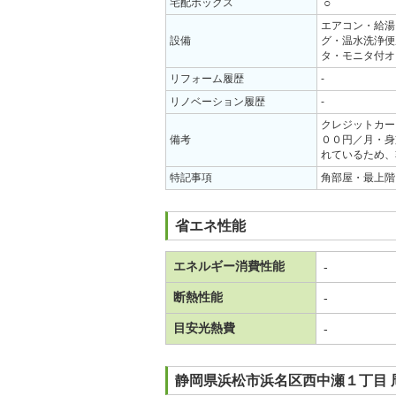
○
宅配ボックス
エアコン・給湯
設備
グ・温水洗浄便
タ・モニタ付オ
リフォーム履歴
-
リノベーション履歴
-
クレジットカー
備考
００円／月・身
れているため、
特記事項
角部屋・最上階
省エネ性能
エネルギー消費性能
-
断熱性能
-
目安光熱費
-
静岡県浜松市浜名区西中瀬１丁目 