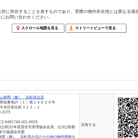
住所に所在することを表すものであり、実際の物件所在地とは異なる場
にお問い合わせください。
スクロール地図を見る
ストリートビューで見る
ム静岡（株） 浜松高台店
岡県知事免許（１）第１４６２９号
市中央区初生町３１２－１
0-2275
-5481749-301-0029
共有する
(公財)日本賃貸住宅管理協会会員、(公社)首都
取引協議会加盟
静岡（株） 浜松高台店のその他の物件情報を