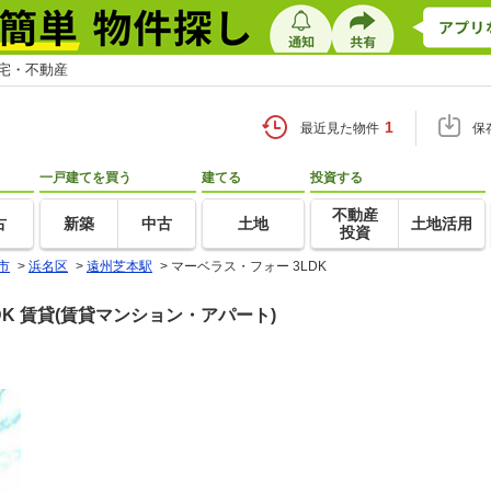
住宅・不動産
1
最近見た物件
保
一戸建てを買う
建てる
投資する
不動産
古
新築
中古
土地
土地活用
投資
市
>
浜名区
>
遠州芝本駅
>
マーベラス・フォー 3LDK
DK 賃貸(賃貸マンション・アパート)