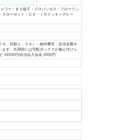
-
可
シャワー・ＢＳ端子・プロパンガス・フローリン
・クローゼット・ＣＳ・ＩＨクッキングヒー
０％、月額１．５％）・維持費等：自治会費８
います。共用部には宅配ボックスが備え付けら
500円/自治会入会金 2000円