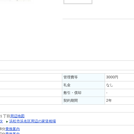
管理費等
3000円
礼金
なし
敷引・償却
-
契約期間
2年
１丁目
周辺地図
タ
浜松市浜名区周辺の家賃相場
8分
乗換案内