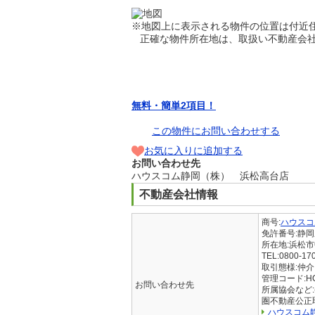
※地図上に表示される物件の位置は付近
正確な物件所在地は、取扱い不動産会社
無料・簡単2項目！
この物件にお問い合わせする
お気に入りに追加する
お問い合わせ先
ハウスコム静岡（株） 浜松高台店
不動産会社情報
商号:
ハウスコ
免許番号:静
所在地:浜松
TEL:0800-17
取引態様:仲介
管理コード:HC2
お問い合わせ先
所属協会など:
圏不動産公正
ハウスコム