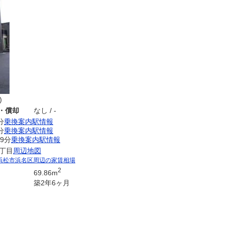
)
・償却
なし / -
分
乗換案内
駅情報
分
乗換案内
駅情報
9分
乗換案内
駅情報
丁目
周辺地図
浜松市浜名区周辺の家賃相場
2
69.86m
築2年6ヶ月