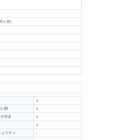
年6ヶ月)
○
○
イレ別
○
ック付き
○
ー
-
キュリティ