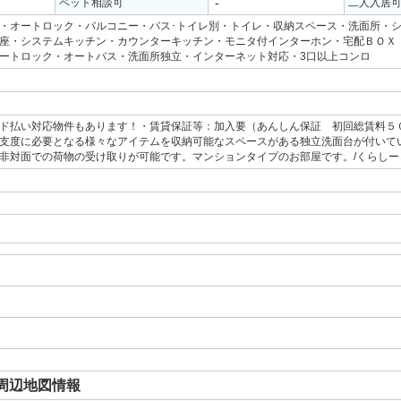
-
ペット相談可
二人入居
・オートロック・バルコニー・バス･トイレ別・トイレ・収納スペース・洗面所・
座・システムキッチン・カウンターキッチン・モニタ付インターホン・宅配ＢＯＸ
ートロック・オートバス・洗面所独立・インターネット対応・3口以上コンロ
ド払い対応物件もあります！・賃貸保証等：加入要（あんしん保証 初回総賃料５
支度に必要となる様々なアイテムを収納可能なスペースがある独立洗面台が付いて
非対面での荷物の受け取りが可能です。マンションタイプのお部屋です。/くらしーど 16
周辺地図情報