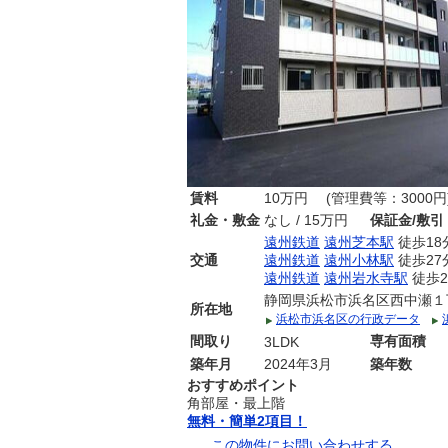
賃料
10
万円 (管理費等：3000円
礼金・敷金
なし / 15万円
保証金/敷引
遠州鉄道
遠州芝本駅
徒歩18
交通
遠州鉄道
遠州小林駅
徒歩27
遠州鉄道
遠州岩水寺駅
徒歩2
静岡県浜松市浜名区西中瀬１
所在地
浜松市浜名区の行政データ
間取り
専有面積
3LDK
築年月
2024年3月
築年数
おすすめポイント
角部屋・最上階
無料・簡単2項目！
この物件にお問い合わせする