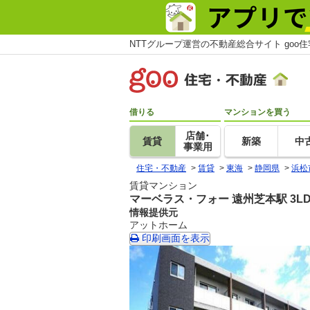
NTTグループ運営の不動産総合サイト goo
借りる
マンションを買う
店舗･
賃貸
新築
中
事業用
住宅・不動産
>
賃貸
>
東海
>
静岡県
>
浜松
賃貸マンション
マーベラス・フォー 遠州芝本駅 3L
情報提供元
アットホーム
印刷画面を表示