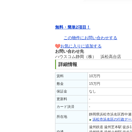
無料・簡単2項目！
この物件にお問い合わせする
お気に入りに追加する
お問い合わせ先
ハウスコム静岡（株） 浜松高台店
詳細情報
賃料
10万円
敷金
15万円
保証金
なし
更新料
-
カード決済
-
静岡県浜松市浜名区西中瀬
所在地
浜松市浜名区の行政デー
遠州鉄道 遠州芝本駅 徒歩1