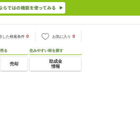
0
0
存した検索条件
お気に入り
売る
住みやすい街を探す
助成金
売却
情報