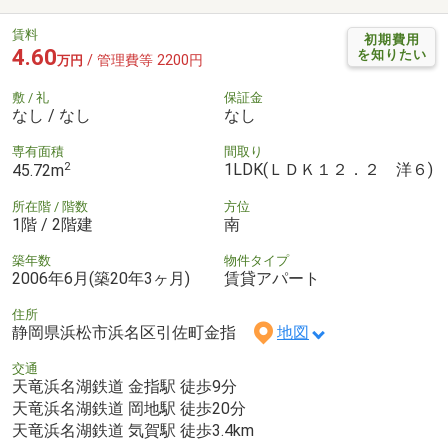
賃料
初期費用
4.60
を知りたい
/ 管理費等 2200円
万円
敷 / 礼
保証金
なし / なし
なし
専有面積
間取り
2
1LDK(ＬＤＫ１２．２ 洋６)
45.72m
所在階 / 階数
方位
1階 / 2階建
南
築年数
物件タイプ
2006年6月(築20年3ヶ月)
賃貸アパート
住所
静岡県浜松市浜名区引佐町金指
地図
交通
天竜浜名湖鉄道 金指駅 徒歩9分
天竜浜名湖鉄道 岡地駅 徒歩20分
天竜浜名湖鉄道 気賀駅 徒歩3.4km