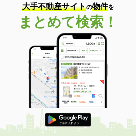
大手不動産サイト
物件
の
を
まとめて検索！