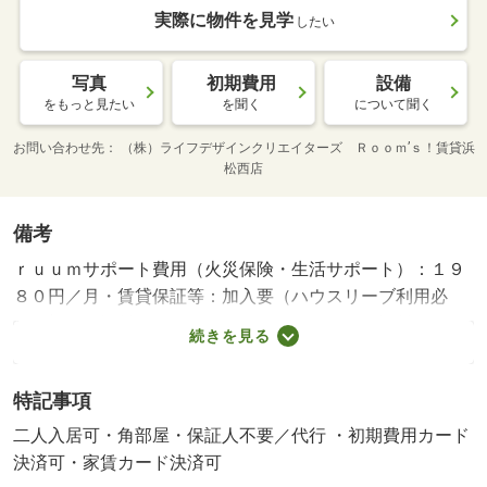
実際に物件を見学
したい
写真
初期費用
設備
をもっと見たい
を聞く
について聞く
お問い合わせ先
（株）ライフデザインクリエイターズ Ｒｏｏｍ’ｓ！賃貸浜
松西店
備考
ｒｕｕｍサポート費用（火災保険・生活サポート）：１９
８０円／月・賃貸保証等：加入要（ハウスリーブ利用必
須 初回保証料・・・２２，０００円 月額保証料・・・
続きを見る
月額総賃料の２．２％口座振替手数料 １７０円）・鍵交
換代：あり３，３００円～・諸条件については当社スタッ
特記事項
フにお気軽にご相談ください！・バイク置場：なし・駐輪
場：有/定額補修費 60000円
二人入居可・角部屋・保証人不要／代行 ・初期費用カード
決済可・家賃カード決済可