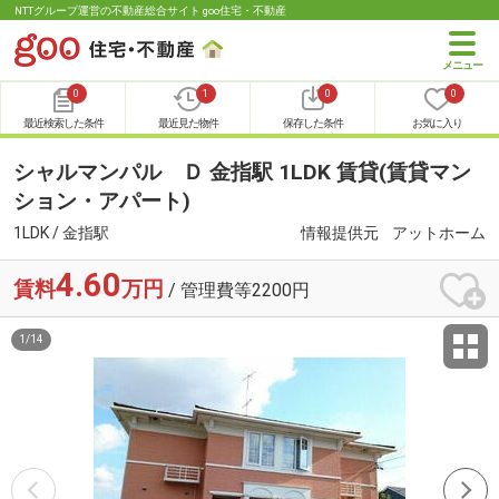
NTTグループ運営の不動産総合サイト goo住宅・不動産
0
1
0
0
最近検索した条件
最近見た物件
保存した条件
お気に入り
シャルマンパル Ｄ 金指駅 1LDK 賃貸(賃貸マン
ション・アパート)
1LDK / 金指駅
情報提供元
アットホーム
4.60
賃料
万円
/ 管理費等2200円
1
/
14