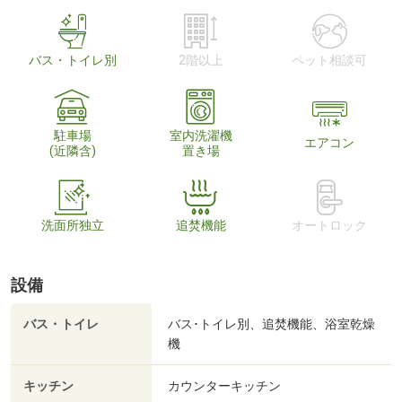
バス・トイレ別
2階以上
ペット相談可
駐車場
室内洗濯機
エアコン
(近隣含)
置き場
洗面所独立
追焚機能
オートロック
設備
バス・トイレ
バス･トイレ別、追焚機能、浴室乾燥
機
キッチン
カウンターキッチン