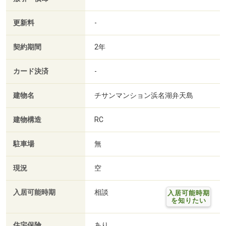
更新料
-
契約期間
2年
カード決済
-
建物名
チサンマンション浜名湖弁天島
建物構造
RC
駐車場
無
現況
空
入居可能時期
相談
入居可能時期
を知りたい
住宅保険
あり