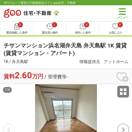
NTTグループ運営の不動産総合サイト goo住宅・不動産
0
1
0
0
最近検索した条件
最近見た物件
保存した条件
お気に入り
チサンマンション浜名湖弁天島 弁天島駅 1K 賃貸
(賃貸マンション・アパート)
1K / 弁天島駅
情報提供元
アットホーム
2.60
賃料
万円
/ 管理費等-
1
/
6