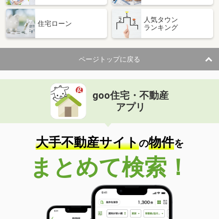
人気タウン
住宅ローン
ランキング
ページトップに戻る
goo住宅・不動産
アプリ
大手不動産サイト
物件
の
を
まとめて検索！