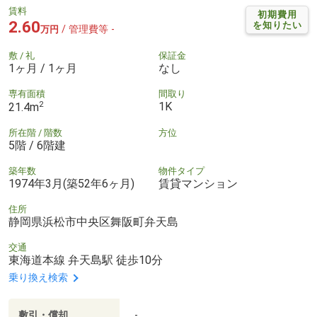
賃料
初期費用
2.60
を知りたい
/ 管理費等 -
万円
敷 / 礼
保証金
1ヶ月 / 1ヶ月
なし
専有面積
間取り
2
1K
21.4m
所在階 / 階数
方位
5階 / 6階建
築年数
物件タイプ
1974年3月(築52年6ヶ月)
賃貸マンション
住所
静岡県浜松市中央区舞阪町弁天島
交通
東海道本線 弁天島駅 徒歩10分
乗り換え検索
敷引・償却
-