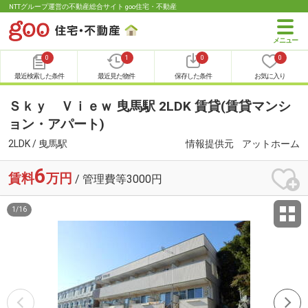
NTTグループ運営の不動産総合サイト goo住宅・不動産
0
1
0
0
最近検索した条件
最近見た物件
保存した条件
お気に入り
Ｓｋｙ Ｖｉｅｗ 曳馬駅 2LDK 賃貸(賃貸マンシ
ョン・アパート)
2LDK / 曳馬駅
情報提供元
アットホーム
6
賃料
万円
/ 管理費等3000円
1
/
16