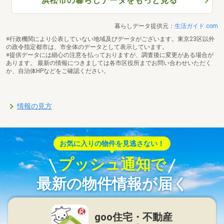
浜松市の暮らしデータをもっと見る
暮らしデータ提供元：
生活ガイド.com
※行政機関により公表していない地域及びデータがございます。東京23区以外
の政令指定都市は、市全体のデータとして表示しています。
※提供データには細心の注意を払っておりますが、調査後に変更がある場合が
あります。 最新の情報につきましては各市区役所までお問い合わせいただく
か、自治体HPなどをご確認ください。
情報の見方
お気に入りの物件を見逃さない！
プッシュ通知で
最新の物件情報が届く
goo住宅・不動産