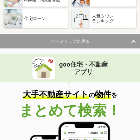
(補助金・助成金情報)
人気タウン
住宅ローン
ランキング
ページトップに戻る
goo住宅・不動産
アプリ
大手不動産サイト
物件
の
を
まとめて検索！