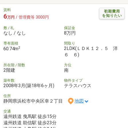
賃料
初期費用
6
を知りたい
/ 管理費等 3000円
万円
敷 / 礼
保証金
なし / なし
8万円
専有面積
間取り
2
2LDK(ＬＤＫ１２．５ 洋
60.74m
６ ６)
所在階 / 階数
方位
2階建
南
築年数
物件タイプ
2008年3月(築18年6ヶ月)
テラスハウス
住所
静岡県浜松市中央区幸２丁目
地図
交通
遠州鉄道 曳馬駅 徒歩15分
遠州鉄道 助信駅 徒歩23分