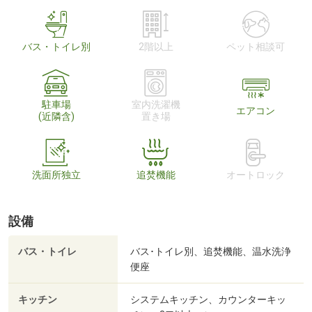
バス・トイレ別
2階以上
ペット相談可
駐車場
室内洗濯機
エアコン
(近隣含)
置き場
洗面所独立
追焚機能
オートロック
設備
バス・トイレ
バス･トイレ別、追焚機能、温水洗浄
便座
キッチン
システムキッチン、カウンターキッ