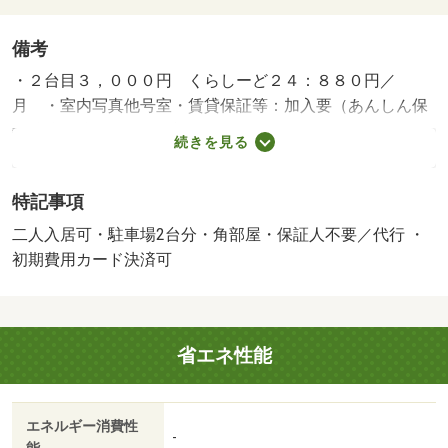
備考
・２台目３，０００円 くらしーど２４：８８０円／
月 ・室内写真他号室・賃貸保証等：加入要（あんしん保
証株式会社利用必須 初回保証料・・・賃料総額の３
続きを見る
０％ 月額保証料・・・賃料総額の１．２％ 更新保証
料・・・５，０００円／年）・鍵交換代：あり１６，５０
特記事項
０円～・維持費等：町会費６００円／月・静岡県のお部屋
探しはルームズ賃貸へ！・バイク置場：なし・駐輪場：な
二人入居可・駐車場2台分・角部屋・保証人不要／代行 ・
し
初期費用カード決済可
省エネ性能
エネルギー消費性
-
能