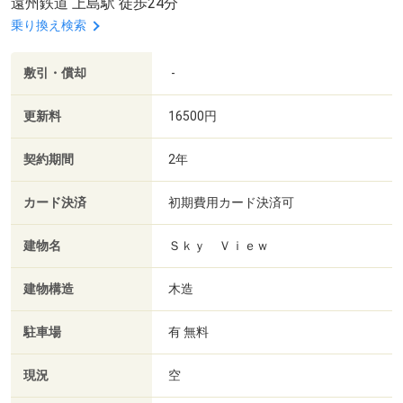
遠州鉄道 上島駅 徒歩24分
乗り換え検索
敷引・償却
-
更新料
16500円
契約期間
2年
カード決済
初期費用カード決済可
建物名
Ｓｋｙ Ｖｉｅｗ
建物構造
木造
駐車場
有 無料
現況
空