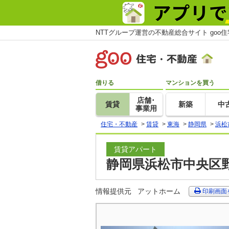
NTTグループ運営の不動産総合サイト goo
借りる
マンションを買う
店舗･
賃貸
新築
中
事業用
住宅・不動産
>
賃貸
>
東海
>
静岡県
>
浜松
賃貸アパート
静岡県浜松市中央区野
情報提供元
アットホーム
印刷画面