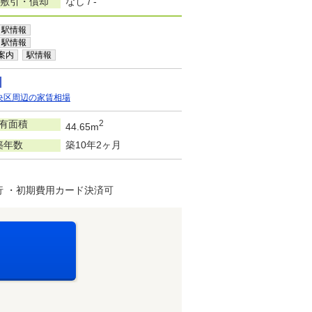
/敷引・償却
なし / -
駅情報
駅情報
案内
駅情報
央区周辺の家賃相場
有面積
2
44.65m
築年数
築10年2ヶ月
 ・初期費用カード決済可