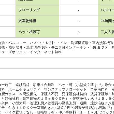
フローリング
バルコ
-
浴室乾燥機
24時間
○
ペット相談可
二人入
○
給湯・バルコニー・バス･トイレ別・トイレ・洗濯機置場・室内洗濯機
燥機・照明器具・温水洗浄便座・モニタ付インターホン・宅配ＢＯＸ・
シューズボックス・インターネット無料
カー施工 遠鉄沿線 駐車１台無料 ペット可（小型犬２匹まで／敷金
無料 ホームセキュリティ ワンステップクローゼット 全室南向き 
複層ガラス ※現況優先 保証人不要 要保証会社契約・賃貸保証等：
、月額保証料：賃料総額の１％＋８００円）・鍵交換代：あり１６，５
ト条件：小型犬可・管理形態／管理員の勤務形態：巡回・遠鉄沿線☆八
リティ付き１ＬＤＫ☆全室南向き♪小型犬２匹の飼育が可能なお部屋です
・バイク置場：なし・駐輪場：有・仲介手数料：１．１ヶ月/ICロック電池 