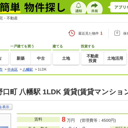
住宅・不動産
1
最近見た物件
保
一戸建てを買う
建てる
投資する
不動産
古
新築
中古
土地
土地活用
投資
市
>
中央区
>
八幡駅
>
1LDK
口町 八幡駅 1LDK 賃貸(賃貸マンショ
を表示
8
賃料
万円 (管理費等：4500円)