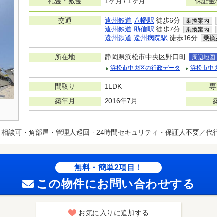
礼金・敷金
1ヶ月 / 1ヶ月
保証金
交通
遠州鉄道
八幡駅
徒歩6分
乗換案内
遠州鉄道
助信駅
徒歩7分
乗換案内
遠州鉄道
遠州病院駅
徒歩16分
乗換
所在地
静岡県浜松市中央区野口町
周辺地図
浜松市中央区の行政データ
浜松市中
間取り
1LDK
専
築年月
2016年7月
ト相談可・角部屋・管理人巡回・24時間セキュリティ・保証人不要／代行
無料・簡単2項目！
この物件にお問い合わせする
お気に入りに追加する