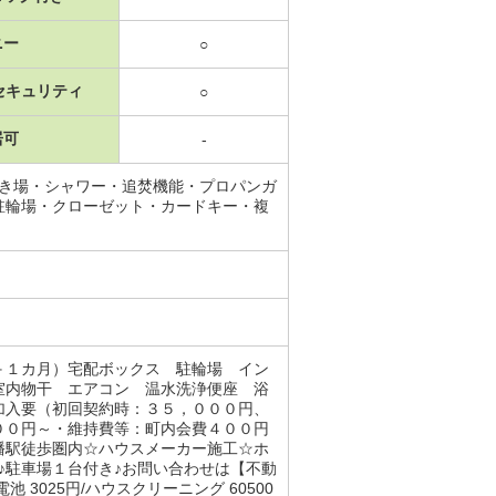
ニー
○
セキュリティ
○
居可
-
置き場・シャワー・追焚機能・プロパンガ
駐輪場・クローゼット・カードキー・複
＋１カ月）宅配ボックス 駐輪場 イン
室内物干 エアコン 温水洗浄便座 浴
加入要（初回契約時：３５，０００円、
００円～・維持費等：町内会費４００円
幡駅徒歩圏内☆ハウスメーカー施工☆ホ
♪駐車場１台付き♪お問い合わせは【不動
3025円/ハウスクリーニング 60500