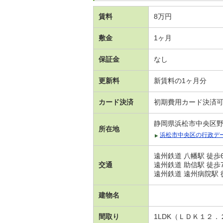
賃料
8万円
敷金
1ヶ月
保証金
なし
更新料
新賃料の1ヶ月分
カード決済
初期費用カード決済
静岡県浜松市中央区
所在地
浜松市中央区の行政デ
遠州鉄道 八幡駅 徒歩
交通
遠州鉄道 助信駅 徒歩
遠州鉄道 遠州病院駅 
建物名
間取り
1LDK（ＬＤＫ１２