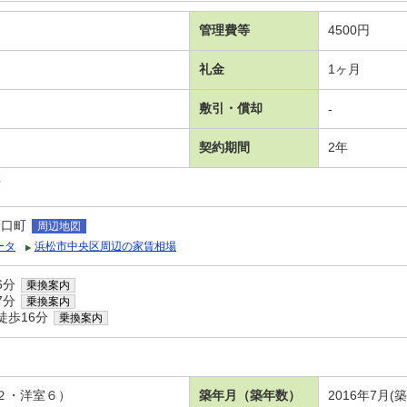
管理費等
4500円
礼金
1ヶ月
敷引・償却
-
契約期間
2年
可
野口町
周辺地図
ータ
浜松市中央区周辺の家賃相場
6分
乗換案内
7分
乗換案内
徒歩16分
乗換案内
．２・洋室６）
築年月（築年数）
2016年7月(