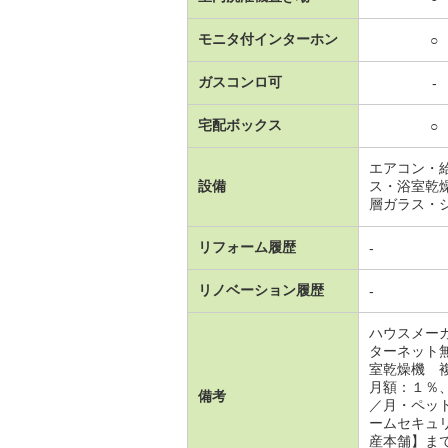
モニタ付インターホン
○
ガスコンロ可
-
宅配ボックス
○
エアコン・
設備
ス・浴室乾
層ガラス・
リフォーム履歴
-
リノベーション履歴
-
ハウスメー
ターネット
室乾燥機 
月額：１％
備考
／月・ペッ
ームセキュ
産本舗】まで