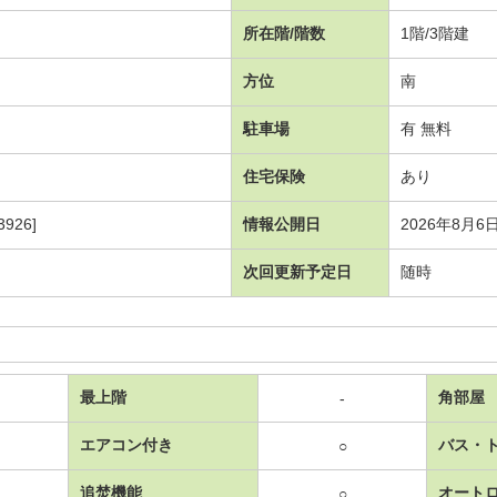
所在階/階数
1階/3階建
方位
南
駐車場
有 無料
住宅保険
あり
926]
情報公開日
2026年8月6
次回更新予定日
随時
最上階
角部屋
-
エアコン付き
バス・
○
追焚機能
オート
○