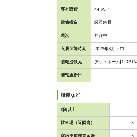
専有面積
44.65㎡
建物構造
軽量鉄骨
現況
居住中
入居可能時期
2026年8月下旬
情報提供元
アットホーム[1176163
情報更新日
-
設備など
2階以上
-
駐車場（近隣含）
○
室内洗濯機置き場
○