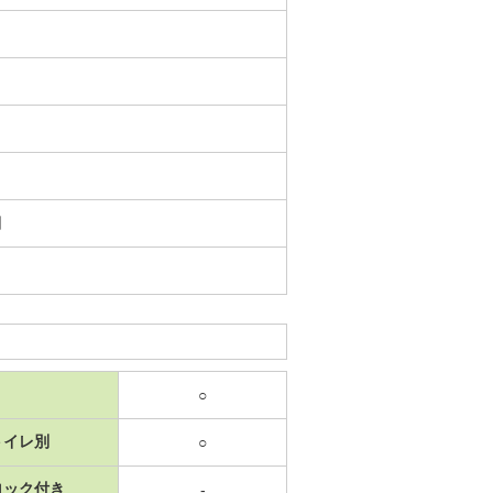
日
○
トイレ別
○
ロック付き
-