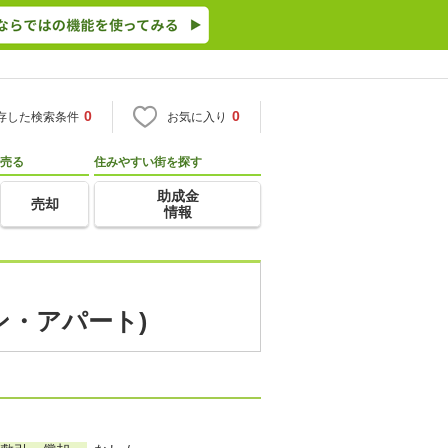
0
0
存した検索条件
お気に入り
売る
住みやすい街を探す
助成金
売却
情報
ン・アパート)