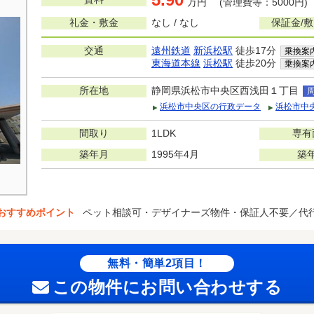
万円 (管理費等：5000円)
礼金・敷金
なし / なし
保証金/
交通
遠州鉄道
新浜松駅
徒歩17分
乗換案
東海道本線
浜松駅
徒歩20分
乗換案
所在地
静岡県浜松市中央区西浅田１丁目
浜松市中央区の行政データ
浜松市中
間取り
1LDK
専有
築年月
1995年4月
築
おすすめポイント
ペット相談可・デザイナーズ物件・保証人不要／代
無料・簡単2項目！
この物件にお問い合わせする