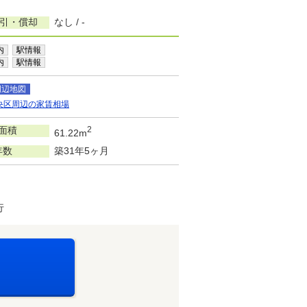
敷引・償却
なし / -
内
駅情報
内
駅情報
周辺地図
央区周辺の家賃相場
面積
2
61.22m
年数
築31年5ヶ月
行