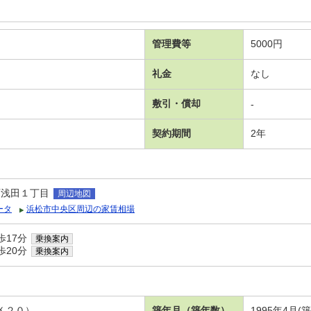
管理費等
5000円
礼金
なし
敷引・償却
-
契約期間
2年
西浅田１丁目
周辺地図
ータ
浜松市中央区周辺の家賃相場
歩17分
乗換案内
歩20分
乗換案内
Ｋ２０）
築年月（築年数）
1995年4月(