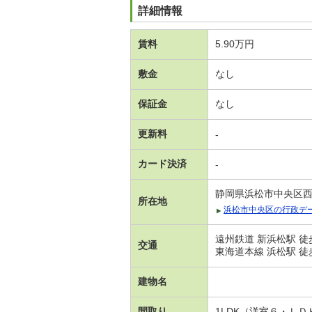
詳細情報
賃料
5.90万円
敷金
なし
保証金
なし
更新料
-
カード決済
-
静岡県浜松市中央区
所在地
浜松市中央区の行政デ
遠州鉄道 新浜松駅 徒
交通
東海道本線 浜松駅 徒
建物名
間取り
1LDK（洋室６・ＬＤ