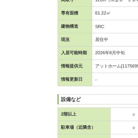
専有面積
61.22㎡
建物構造
SRC
現況
居住中
入居可能時期
2026年8月中旬
情報提供元
アットホーム[1175695
情報更新日
-
設備など
2階以上
○
駐車場（近隣含）
○