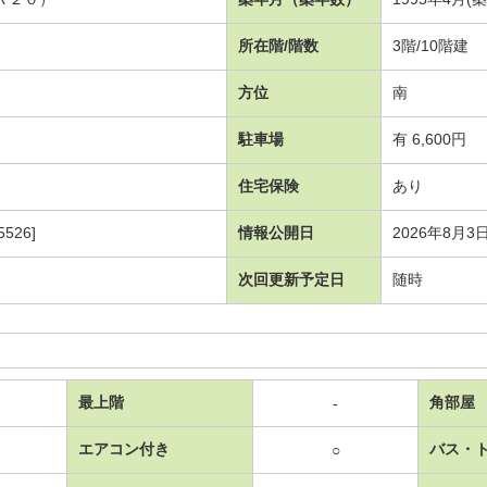
所在階/階数
3階/10階建
方位
南
駐車場
有 6,600円
住宅保険
あり
526]
情報公開日
2026年8月3
次回更新予定日
随時
最上階
角部屋
-
エアコン付き
バス・
○