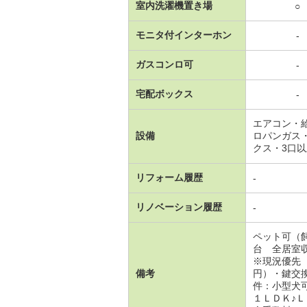
室内洗濯機置き場
○
モニタ付インターホン
-
ガスコンロ可
-
宅配ボックス
-
エアコン・
設備
ロパンガス
クス・3口
リフォーム履歴
-
リノベーション履歴
-
ペット可（
台 全居室
※現況優先
備考
円）・鍵交
件：小型犬
１ＬＤＫ♪