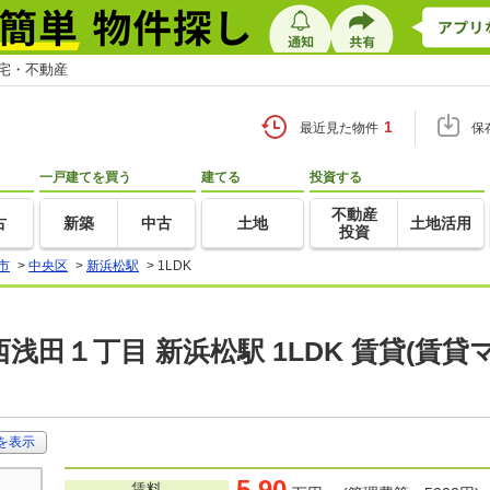
住宅・不動産
1
最近見た物件
保
一戸建てを買う
建てる
投資する
不動産
古
新築
中古
土地
土地活用
投資
市
>
中央区
>
新浜松駅
>
1LDK
浅田１丁目 新浜松駅 1LDK 賃貸(賃
を表示
5.90
賃料