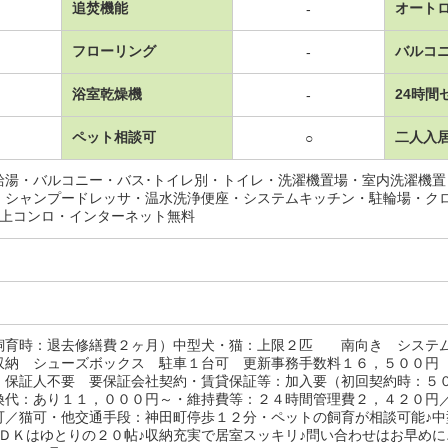
追焚機能
オート
-
フローリング
バルコ
-
浴室乾燥機
24時間
-
ペット相談可
二人入
○
給湯・バルコニー・バス･トイレ別・トイレ・洗濯機置場・室内洗濯機
・シャンプードレッサ・温水洗浄便座・システムキッチン・駐輪場・ク
以上コンロ・インターネット無料
飼育時：退去修繕費２ヶ月）中型犬・猫：上限２匹 南向き システ
収納 シューズボックス 駐車１台可 更新事務手数料１６，５００
 保証人不要 要保証会社契約・賃貸保証等：加入要（初回契約時：５
換代：あり１１，０００円～・維持費等：２４時間管理費２，４２０円
可／猫可・他交通手段：神田町停歩１２分・ペットの飼育が相談可能♪中
ＬＤＫはゆとりの２０帖♪収納充実で居室スッキリ♪問い合わせはお早めに