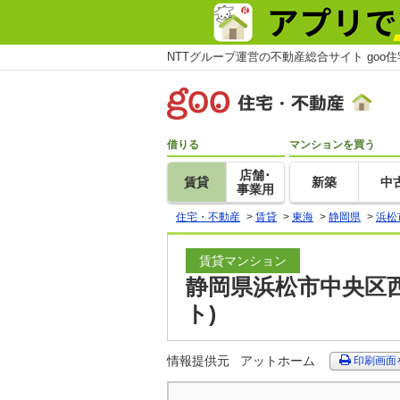
NTTグループ運営の不動産総合サイト goo
借りる
マンションを買う
店舗･
賃貸
新築
中
事業用
住宅・不動産
>
賃貸
>
東海
>
静岡県
>
浜松
賃貸マンション
静岡県浜松市中央区西
ト)
情報提供元
アットホーム
印刷画面