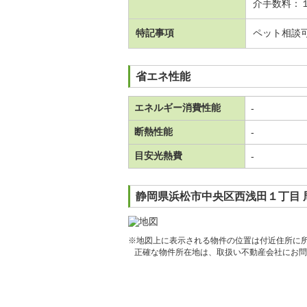
介手数料：
特記事項
ペット相談
省エネ性能
エネルギー消費性能
-
断熱性能
-
目安光熱費
-
静岡県浜松市中央区西浅田１丁目 
※地図上に表示される物件の位置は付近住所に
正確な物件所在地は、取扱い不動産会社にお問