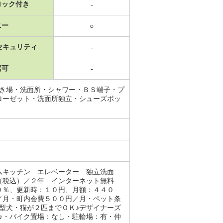
ロック付き
-
ニー
○
セキュリティ
-
居可
-
置き場・洗面所・シャワー・ＢＳ端子・プ
ローゼット・洗面所独立・シューズボッ
ムキッチン エレベーター 独立洗面
円（税込）／２年 インターネット無料
０％、更新時：１０円、月額：４４０
／月・町内会費５００円／月・ペット条
型犬・猫が２匹までＯＫ♪デザイナーズ
♪・バイク置場：なし・駐輪場：有・仲