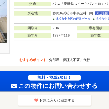
交通
バス/「春華堂スイーツバンク前」バ
所在地
静岡県浜松市中央区神田町
周辺地図
浜松市中央区の行政データ
浜松市中
間取り
2DK
専有面積
築年月
1997年11月
築年数
おすすめポイント
角部屋・保証人不要／代行
無料・簡単2項目！
この物件にお問い合わせする
お気に入りに追加する