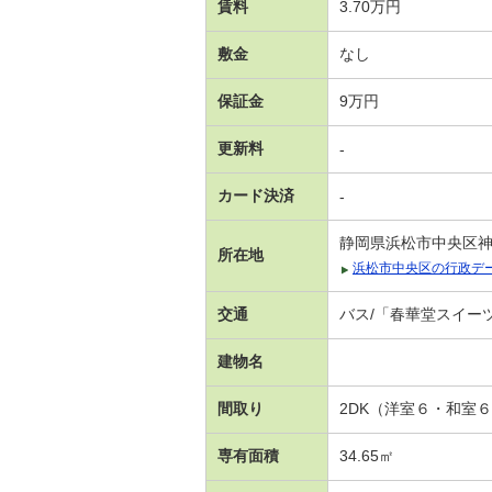
賃料
3.70万円
敷金
なし
保証金
9万円
更新料
-
カード決済
-
静岡県浜松市中央区
所在地
浜松市中央区の行政デ
交通
バス/「春華堂スイー
建物名
間取り
2DK（洋室６・和室
専有面積
34.65㎡