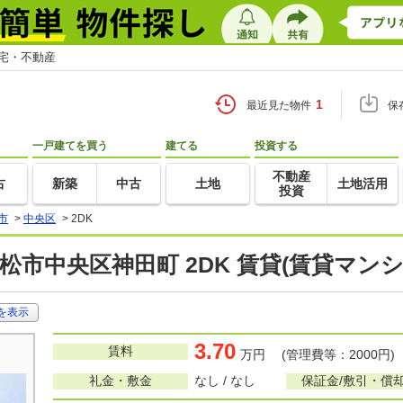
住宅・不動産
1
最近見た物件
保
一戸建てを買う
建てる
投資する
不動産
古
新築
中古
土地
土地活用
投資
市
>
中央区
>
2DK
松市中央区神田町 2DK 賃貸(賃貸マン
を表示
3.70
賃料
万円 (管理費等：2000円)
礼金・敷金
なし / なし
保証金/敷引・償