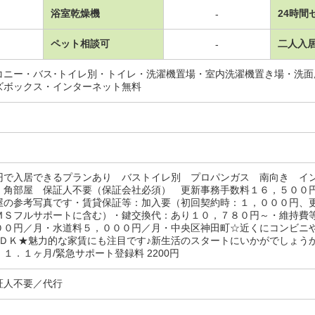
浴室乾燥機
24時間
-
ペット相談可
二人入
-
コニー・バス･トイレ別・トイレ・洗濯機置場・室内洗濯機置き場・洗
ズボックス・インターネット無料
円で入居できるプランあり バストイレ別 プロパンガス 南向き イ
 角部屋 保証人不要（保証会社必須） 更新事務手数料１６，５００
屋の参考写真です・賃貸保証等：加入要（初回契約時：１，０００円、
ＭＳフルサポートに含む）・鍵交換代：あり１０，７８０円～・維持費
００円／月・水道料５，０００円／月・中央区神田町☆近くにコンビニ
２ＤＫ★魅力的な家賃にも注目です♪新生活のスタートにいかがでしょう
１．１ヶ月/緊急サポート登録料 2200円
証人不要／代行