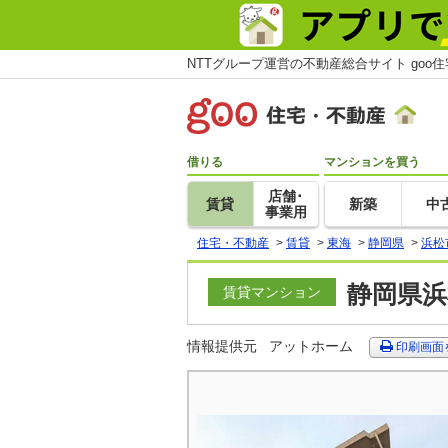
NTTグループ運営の不動産総合サイト goo
借りる
マンションを買う
店舗･
賃貸
新築
中
事業用
住宅・不動産
>
賃貸
>
東海
>
静岡県
>
浜松
静岡県浜
賃貸マンション
情報提供元
アットホーム
印刷画面