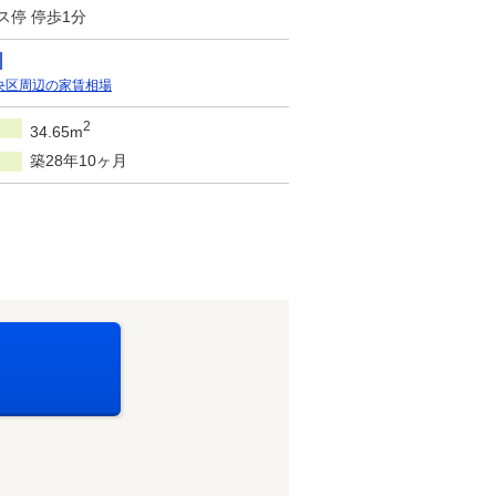
ス停 停歩1分
央区周辺の家賃相場
2
34.65m
築28年10ヶ月