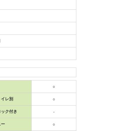
日
○
トイレ別
○
ロック付き
-
ニー
○