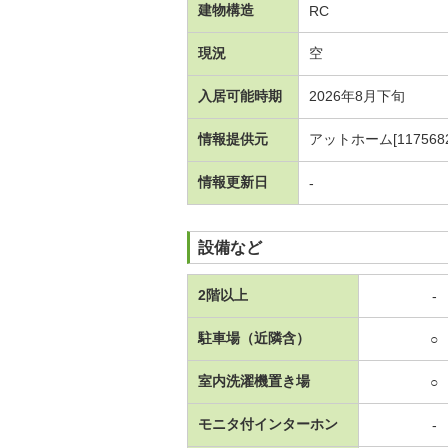
建物構造
RC
現況
空
入居可能時期
2026年8月下旬
情報提供元
アットホーム[1175682
情報更新日
-
設備など
2階以上
-
駐車場（近隣含）
○
室内洗濯機置き場
○
モニタ付インターホン
-