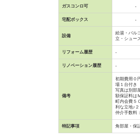
ガスコンロ可
-
宅配ボックス
-
給湯・バル
設備
立・シュー
リフォーム履歴
-
リノベーション履歴
-
初期費用０
場１台付き
写真は別部
備考
額保証料は
町内会費５
利な立地♪
仲介手数料：
特記事項
角部屋・保