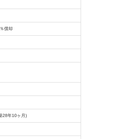
0％償却
築28年10ヶ月)