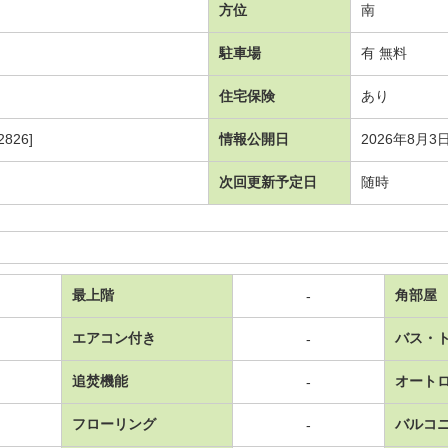
方位
南
駐車場
有 無料
住宅保険
あり
826]
情報公開日
2026年8月3
次回更新予定日
随時
最上階
角部屋
-
エアコン付き
バス・
-
追焚機能
オート
-
フローリング
バルコ
-