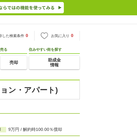
0
0
存した検索条件
お気に入り
売る
住みやすい街を探す
助成金
売却
情報
ション・アパート)
却
9万円 / 解約時100.00％償却