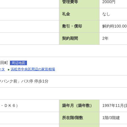
管理費等
2000円
礼金
なし
敷引・償却
解約時100.0
契約期間
2年
神田町
周辺地図
ータ
浜松市中央区周辺の家賃相場
ツバンク前」バス停 停歩1分
６・ＤＫ６）
築年月（築年数）
1997年11月(
所在階/階数
1階/3階建