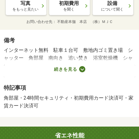
写真
初期費用
設備
をもっと見たい
を聞く
について聞く
お問い合わせ先
不動産本舗 本店 （株）ＭＪＣ
備考
インターネット無料 駐車１台可 敷地内ゴミ置き場 シ
ャッター 角部屋 南向き 追い焚き 浴室乾燥機 シャ
ワートイレ シャンプードレッサー 保証人不要（保証会
続きを見る
社必須） 更新事務手数料 ２２，０００円 （税込）／
２年 貸主インボイス登録あり ※現況優先・賃貸保証
特記事項
等：加入要（契約時保証委託料：２．２万／月額保証委託
料：賃料総額の２．２％又は５．５％ ※ペット可は２．
角部屋・24時間セキュリティ・初期費用カード決済可・家
５万／２．５％）・鍵交換代：あり３，３００円～・維持
賃カード決済可
費等：２４時間管理費１，９８０円／月・町内会費５００
円／月・嬉しいインターネット無料☆ サンルーム＆浴室
乾燥機付きで室内干しも楽々☆ 敷地内にゴミ置き場があ
省エネ性能
るので忙しい朝も嬉しいですね☆ お問い合わせは不動産