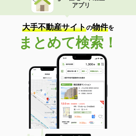
アプリ
大手不動産サイト
物件
の
を
まとめて検索！