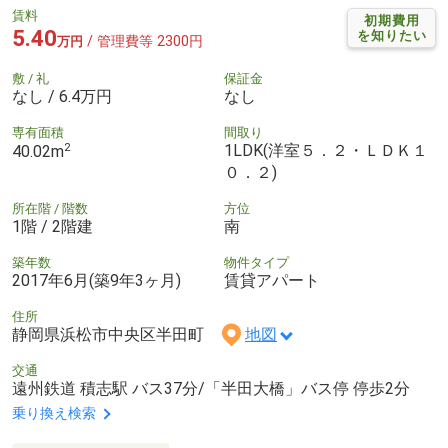
賃料
初期費用
5.40
を知りたい
/ 管理費等 2300円
万円
敷 / 礼
保証金
なし / 6.4万円
なし
専有面積
間取り
2
1LDK(洋室５．２・ＬＤＫ１
40.02m
０．２)
所在階 / 階数
方位
1階 / 2階建
南
築年数
物件タイプ
2017年6月(築9年3ヶ月)
賃貸アパート
住所
静岡県浜松市中央区半田町
地図
交通
遠州鉄道 積志駅 バス37分/「半田大橋」バス停 停歩2分
乗り換え検索