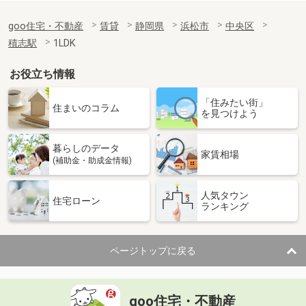
goo住宅・不動産
賃貸
静岡県
浜松市
中央区
積志駅
1LDK
お役立ち情報
「住みたい街」
住まいのコラム
を見つけよう
暮らしのデータ
家賃相場
(補助金・助成金情報)
人気タウン
住宅ローン
ランキング
ページトップに戻る
goo住宅・不動産