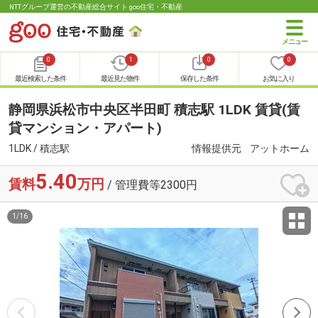
NTTグループ運営の不動産総合サイト goo住宅・不動産
0
1
0
0
最近検索した条件
最近見た物件
保存した条件
お気に入り
静岡県浜松市中央区半田町 積志駅 1LDK 賃貸(賃
貸マンション・アパート)
1LDK / 積志駅
情報提供元
アットホーム
5.40
賃料
万円
/ 管理費等2300円
1
/
16