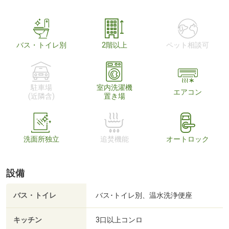
バス・トイレ別
2階以上
ペット相談可
駐車場
室内洗濯機
エアコン
(近隣含)
置き場
洗面所独立
追焚機能
オートロック
設備
バス・トイレ
バス･トイレ別、温水洗浄便座
キッチン
3口以上コンロ