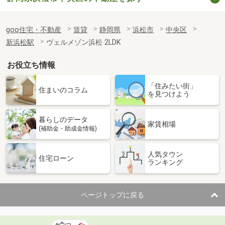
goo住宅・不動産
賃貸
静岡県
浜松市
中央区
新浜松駅
ヴェルメゾン浜松 2LDK
お役立ち情報
「住みたい街」
住まいのコラム
を見つけよう
暮らしのデータ
家賃相場
(補助金・助成金情報)
人気タウン
住宅ローン
ランキング
ページトップに戻る