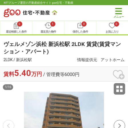
NTTグループ運営の不動産総合サイト goo住宅・不動産
0
1
0
0
最近検索した条件
最近見た物件
保存した条件
お気に入り
ヴェルメゾン浜松 新浜松駅 2LDK 賃貸(賃貸マン
ション・アパート)
2LDK / 新浜松駅
情報提供元
アットホーム
5.40
賃料
万円
/ 管理費等6000円
1
/
16