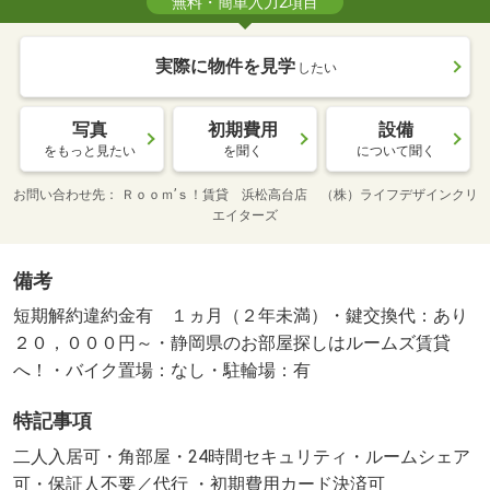
無料・簡単入力2項目
実際に物件を見学
したい
写真
初期費用
設備
をもっと見たい
を聞く
について聞く
お問い合わせ先
Ｒｏｏｍ’ｓ！賃貸 浜松高台店 （株）ライフデザインクリ
エイターズ
備考
短期解約違約金有 １ヵ月（２年未満）・鍵交換代：あり
２０，０００円～・静岡県のお部屋探しはルームズ賃貸
へ！・バイク置場：なし・駐輪場：有
特記事項
二人入居可・角部屋・24時間セキュリティ・ルームシェア
可・保証人不要／代行 ・初期費用カード決済可