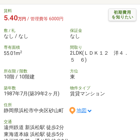
賃料
初期費用
5.40
を知りたい
/ 管理費等 6000円
万円
敷 / 礼
保証金
なし / なし
なし
専有面積
間取り
2
2LDK(ＬＤＫ１２ 洋４．
55.01m
５ ６)
所在階 / 階数
方位
10階 / 10階建
東
築年数
物件タイプ
1987年7月(築39年2ヶ月)
賃貸マンション
住所
静岡県浜松市中央区砂山町
地図
交通
遠州鉄道 新浜松駅 徒歩2分
東海道本線 浜松駅 徒歩5分