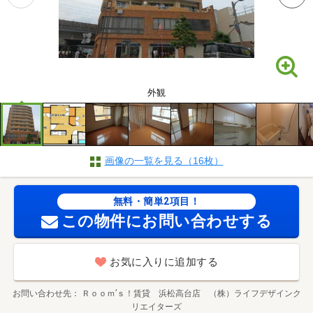
外観
画像の一覧を見る（16枚）
無料・簡単2項目！
この物件にお問い合わせする
お気に入りに追加する
お問い合わせ先
Ｒｏｏｍ’ｓ！賃貸 浜松高台店 （株）ライフデザインク
リエイターズ