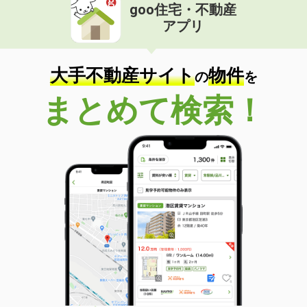
goo住宅・不動産
アプリ
大手不動産サイト
物件
の
を
まとめて検索！