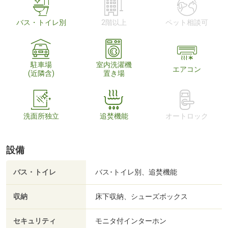
バス・トイレ別
2階以上
ペット相談可
駐車場
室内洗濯機
エアコン
(近隣含)
置き場
洗面所独立
追焚機能
オートロック
設備
バス・トイレ
バス･トイレ別、追焚機能
収納
床下収納、シューズボックス
セキュリティ
モニタ付インターホン