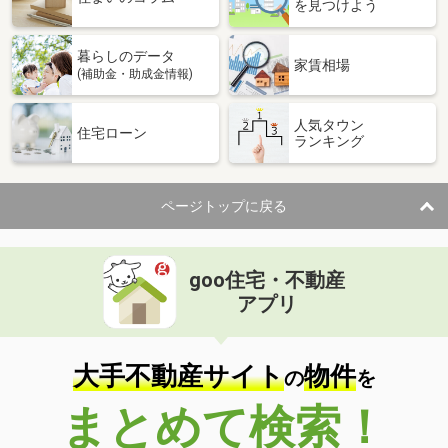
を見つけよう
暮らしのデータ
家賃相場
(補助金・助成金情報)
人気タウン
住宅ローン
ランキング
ページトップに戻る
goo住宅・不動産
アプリ
大手不動産サイト
物件
の
を
まとめて検索！