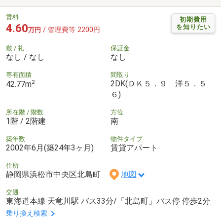
賃料
初期費用
4.60
を知りたい
/ 管理費等 2200円
万円
敷 / 礼
保証金
なし / なし
なし
専有面積
間取り
2
2DK(ＤＫ５．９ 洋５．５
42.77m
６)
所在階 / 階数
方位
1階 / 2階建
南
築年数
物件タイプ
2002年6月(築24年3ヶ月)
賃貸アパート
住所
静岡県浜松市中央区北島町
地図
交通
東海道本線 天竜川駅 バス33分/「北島町」バス停 停歩2分
乗り換え検索