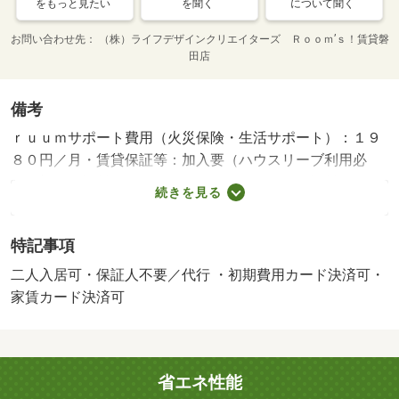
をもっと見たい
を聞く
について聞く
お問い合わせ先
（株）ライフデザインクリエイターズ Ｒｏｏｍ’ｓ！賃貸磐
田店
備考
ｒｕｕｍサポート費用（火災保険・生活サポート）：１９
８０円／月・賃貸保証等：加入要（ハウスリーブ利用必
須 初回保証料・・・２２，０００円 月額保証料・・・
続きを見る
月額総賃料の２．２％口座振替手数料 １７０円）・鍵交
換代：あり３，３００円～・維持費等：町会費３００円／
特記事項
月・諸条件については当社スタッフにお気軽にご相談くだ
さい！・バイク置場：なし・駐輪場：有/定額補修費 60000
二人入居可・保証人不要／代行 ・初期費用カード決済可・
円
家賃カード決済可
省エネ性能