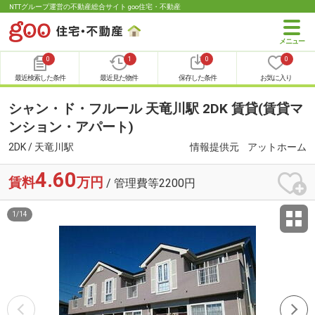
NTTグループ運営の不動産総合サイト goo住宅・不動産
0
1
0
0
最近検索した条件
最近見た物件
保存した条件
お気に入り
シャン・ド・フルール 天竜川駅 2DK 賃貸(賃貸マ
ンション・アパート)
2DK / 天竜川駅
情報提供元
アットホーム
4.60
賃料
万円
/ 管理費等2200円
1
/
14