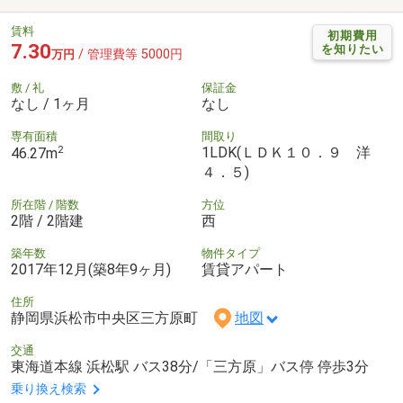
賃料
初期費用
7.30
を知りたい
/ 管理費等 5000円
万円
敷 / 礼
保証金
なし / 1ヶ月
なし
専有面積
間取り
2
1LDK(ＬＤＫ１０．９ 洋
46.27m
４．５)
所在階 / 階数
方位
2階 / 2階建
西
築年数
物件タイプ
2017年12月(築8年9ヶ月)
賃貸アパート
住所
静岡県浜松市中央区三方原町
地図
交通
東海道本線 浜松駅 バス38分/「三方原」バス停 停歩3分
乗り換え検索