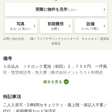
実際に物件を見学
したい
写真
初期費用
設備
をもっと見たい
を聞く
について聞く
お問い合わせ先
（株）ライフデザインクリエイターズ Ｒｏｏｍ’ｓ！賃貸浜
松西店
備考
１台込み ＩＣロック電池（初回）２，７５０円 一坪風
呂・賃貸保証等：加入要（株式会社イントラスト利用必
須 初回保証料・・・３５，０００円 月額保証料・・・
続きを見る
賃料総額の１％＋８００円 更新保証料・・・なし口座振
替手数料 ９９円）・鍵交換代：あり１６，５００円～・
特記事項
維持費等：町会費１，０００円／月・諸条件については当
社スタッフにお気軽にご相談ください！・バイク置場：な
二人入居可・24時間セキュリティ・最上階・保証人不要／
し・駐輪場：有/定額補修費 60500円
代行 ・初期費用カード決済可