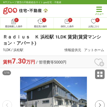
NTTグループ運営の不動産総合サイト goo住宅・不動産
0
1
0
0
最近検索した条件
最近見た物件
保存した条件
お気に入り
Ｒａｄｉｕｓ Ｋ 浜松駅 1LDK 賃貸(賃貸マンシ
ョン・アパート)
1LDK / 浜松駅
情報提供元
アットホーム
7.30
賃料
万円
/ 管理費等5000円
1
/
16