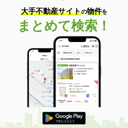
大手不動産サイト
物件
の
を
まとめて検索！