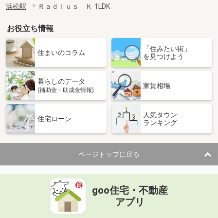
浜松駅
Ｒａｄｉｕｓ Ｋ 1LDK
お役立ち情報
「住みたい街」
住まいのコラム
を見つけよう
暮らしのデータ
家賃相場
(補助金・助成金情報)
人気タウン
住宅ローン
ランキング
ページトップに戻る
goo住宅・不動産
アプリ