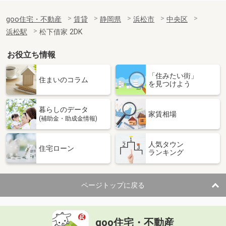
goo住宅・不動産
賃貸
静岡県
浜松市
中央区
浜松駅
松下借家 2DK
お役立ち情報
「住みたい街」
住まいのコラム
を見つけよう
暮らしのデータ
家賃相場
(補助金・助成金情報)
人気タウン
住宅ローン
ランキング
ページトップに戻る
goo住宅・不動産