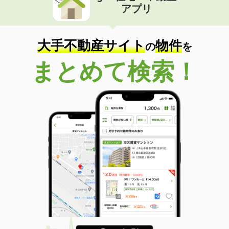
アプリ
大手不動産サイト
物件
の
を
まとめて検索！