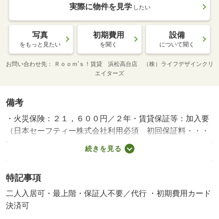
実際に物件を見学
したい
写真
初期費用
設備
をもっと見たい
を聞く
について聞く
お問い合わせ先
Ｒｏｏｍ’ｓ！賃貸 浜松高台店 （株）ライフデザインクリ
エイターズ
備考
・火災保険：２１，６００円／２年・賃貸保証等：加入要
（日本セーフティー株式会社利用必須 初回保証料・・・
賃料総額の５０％ 更新保証料・・・１０，０００円／
続きを見る
年 月額保証料・・・４４０円）・静岡県下７店舗のネッ
トワークでお部屋探しを全力でサポート！・バイク置場：
特記事項
なし・駐輪場：なし
二人入居可・最上階・保証人不要／代行 ・初期費用カード
決済可