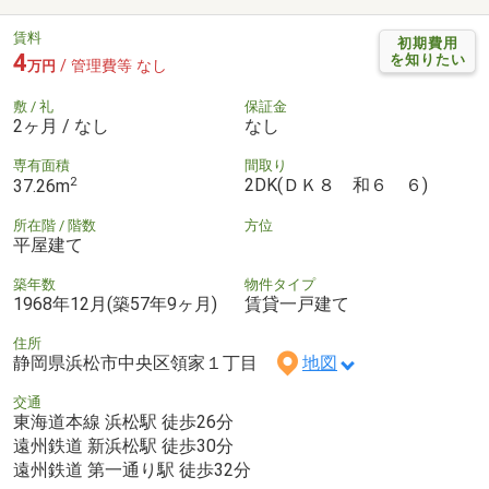
賃料
初期費用
4
を知りたい
/ 管理費等 なし
万円
敷 / 礼
保証金
2ヶ月 / なし
なし
専有面積
間取り
2
2DK(ＤＫ８ 和６ ６)
37.26m
所在階 / 階数
方位
平屋建て
築年数
物件タイプ
1968年12月(築57年9ヶ月)
賃貸一戸建て
住所
静岡県浜松市中央区領家１丁目
地図
交通
東海道本線 浜松駅 徒歩26分
遠州鉄道 新浜松駅 徒歩30分
遠州鉄道 第一通り駅 徒歩32分