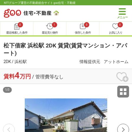
NTTグループ運営の不動産総合サイト goo住宅・不動産
0
1
0
0
最近検索した条件
最近見た物件
保存した条件
お気に入り
松下借家 浜松駅 2DK 賃貸(賃貸マンション・アパ
ート)
2DK / 浜松駅
情報提供元
アットホーム
4
賃料
万円
/ 管理費等なし
1
/
3