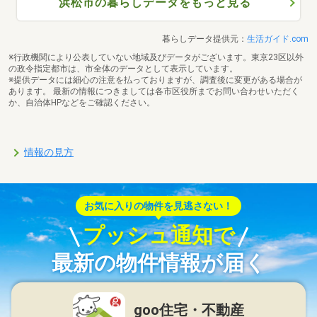
浜松市の暮らしデータをもっと見る
暮らしデータ提供元：
生活ガイド.com
※行政機関により公表していない地域及びデータがございます。東京23区以外
の政令指定都市は、市全体のデータとして表示しています。
※提供データには細心の注意を払っておりますが、調査後に変更がある場合が
あります。 最新の情報につきましては各市区役所までお問い合わせいただく
か、自治体HPなどをご確認ください。
情報の見方
お気に入りの物件を見逃さない！
プッシュ通知で
最新の物件情報が届く
goo住宅・不動産