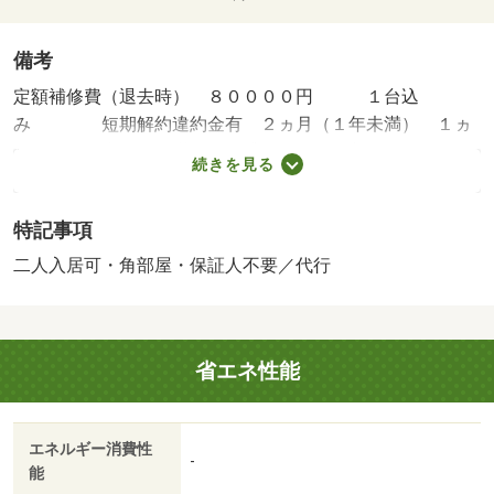
備考
定額補修費（退去時） ８００００円 １台込
み 短期解約違約金有 ２ヵ月（１年未満） １ヵ
月（１年以上２年未満）・賃貸保証等：加入要（ＭＳフル
続きを見る
サポート利用必須 初回登録料・・・２，２００円 初回
保証料・・・１，０００円 月額保証料・・・３，５２０
特記事項
円（火災保険料・２４時間トラブルサポート含） 更新保
証料・・・３，５００円／年）・維持費等：町会費７００
二人入居可・角部屋・保証人不要／代行
円／月・◇初期費用５万以内で入居可能です◇・バイク置
場：なし・駐輪場：有
省エネ性能
エネルギー消費性
-
能