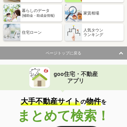
暮らしのデータ
家賃相場
(補助金・助成金情報)
人気タウン
住宅ローン
ランキング
ページトップに戻る
goo住宅・不動産
アプリ
大手不動産サイト
物件
の
を
まとめて検索！