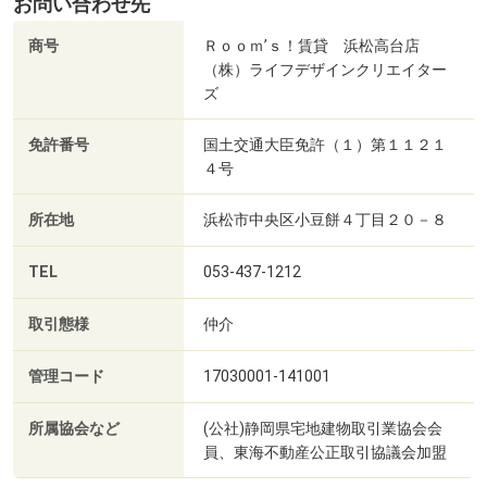
お問い合わせ先
商号
Ｒｏｏｍ’ｓ！賃貸 浜松高台店
（株）ライフデザインクリエイター
ズ
免許番号
国土交通大臣免許（１）第１１２１
４号
所在地
浜松市中央区小豆餅４丁目２０－８
TEL
053-437-1212
取引態様
仲介
管理コード
17030001-141001
所属協会など
(公社)静岡県宅地建物取引業協会会
員、東海不動産公正取引協議会加盟