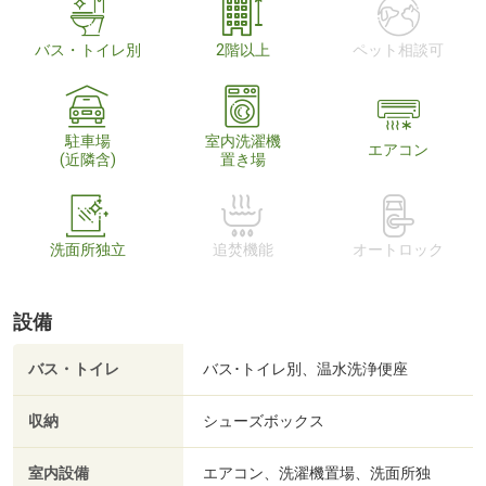
バス・トイレ別
2階以上
ペット相談可
駐車場
室内洗濯機
エアコン
(近隣含)
置き場
洗面所独立
追焚機能
オートロック
設備
バス・トイレ
バス･トイレ別、温水洗浄便座
収納
シューズボックス
室内設備
エアコン、洗濯機置場、洗面所独