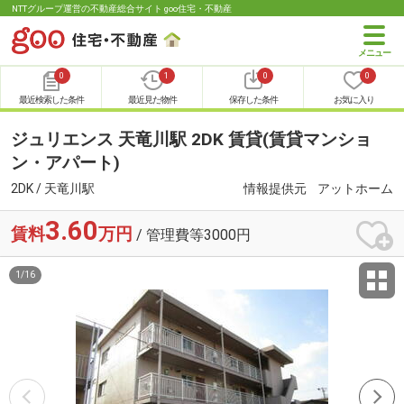
NTTグループ運営の不動産総合サイト goo住宅・不動産
0
1
0
0
最近検索した条件
最近見た物件
保存した条件
お気に入り
ジュリエンス 天竜川駅 2DK 賃貸(賃貸マンショ
ン・アパート)
2DK / 天竜川駅
情報提供元
アットホーム
3.60
賃料
万円
/ 管理費等3000円
1
/
16