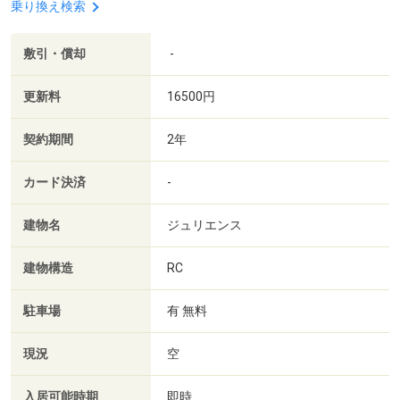
乗り換え検索
敷引・償却
-
更新料
16500円
契約期間
2年
カード決済
-
建物名
ジュリエンス
建物構造
RC
駐車場
有 無料
現況
空
入居可能時期
即時