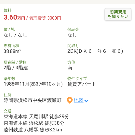
賃料
初期費用
3.60
を知りたい
/ 管理費等 3000円
万円
敷 / 礼
保証金
なし / なし
なし
専有面積
間取り
2
2DK(ＤＫ６ 洋６ 和６)
38.88m
所在階 / 階数
方位
2階 / 3階建
南
築年数
物件タイプ
1988年11月(築37年10ヶ月)
賃貸アパート
住所
静岡県浜松市中央区渡瀬町
地図
交通
東海道本線 天竜川駅 徒歩29分
東海道本線 浜松駅 徒歩38分
遠州鉄道 八幡駅 徒歩3.2km