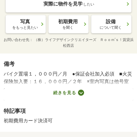
実際に物件を見学
したい
写真
初期費用
設備
をもっと見たい
を聞く
について聞く
お問い合わせ先
（株）ライフデザインクリエイターズ Ｒｏｏｍ’ｓ！賃貸浜
松西店
備考
バイク置場１，０００円／月 ●保証会社加入必須 ■火災
保険加入要：１６，０００円／２年 ※室内写真は他号室
のものとなります。・賃貸保証等：加入要（全保連株式会
続きを見る
社利用必須 初回保証料・・・賃料総額の５０％ 更新保
証料・・・１３，０００円（税込）／年）・維持費等：町
特記事項
会費５００円／月・静岡県のお部屋探しはルームズ賃貸
へ！・バイク置場：有・駐輪場：有（５００円／月）
初期費用カード決済可