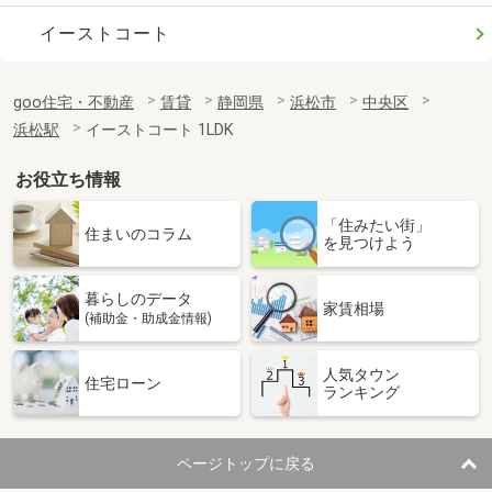
イーストコート
goo住宅・不動産
賃貸
静岡県
浜松市
中央区
浜松駅
イーストコート 1LDK
お役立ち情報
「住みたい街」
住まいのコラム
を見つけよう
暮らしのデータ
家賃相場
(補助金・助成金情報)
人気タウン
住宅ローン
ランキング
ページトップに戻る