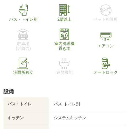
バス・トイレ別
2階以上
ペット相談可
駐車場
室内洗濯機
エアコン
(近隣含)
置き場
洗面所独立
追焚機能
オートロック
設備
バス・トイレ
バス･トイレ別
キッチン
システムキッチン