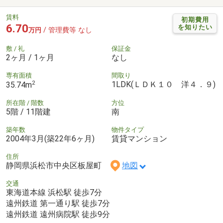
賃料
初期費用
6.70
を知りたい
/ 管理費等 なし
万円
敷 / 礼
保証金
2ヶ月 / 1ヶ月
なし
専有面積
間取り
2
1LDK(ＬＤＫ１０ 洋４．９)
35.74m
所在階 / 階数
方位
5階 / 11階建
南
築年数
物件タイプ
2004年3月(築22年6ヶ月)
賃貸マンション
住所
静岡県浜松市中央区板屋町
地図
交通
東海道本線 浜松駅 徒歩7分
遠州鉄道 第一通り駅 徒歩7分
遠州鉄道 遠州病院駅 徒歩9分