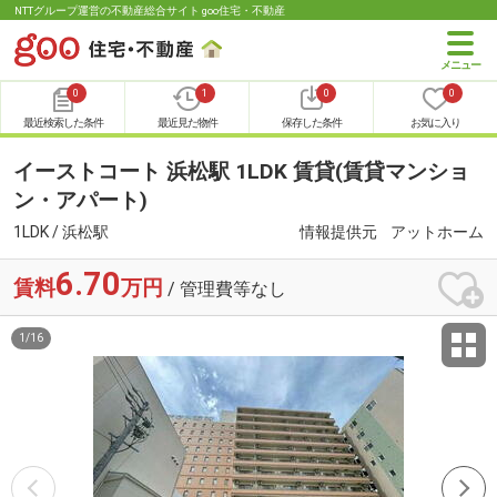
NTTグループ運営の不動産総合サイト goo住宅・不動産
0
1
0
0
最近検索した条件
最近見た物件
保存した条件
お気に入り
イーストコート 浜松駅 1LDK 賃貸(賃貸マンショ
ン・アパート)
1LDK / 浜松駅
情報提供元
アットホーム
6.70
賃料
万円
/ 管理費等なし
1
/
16