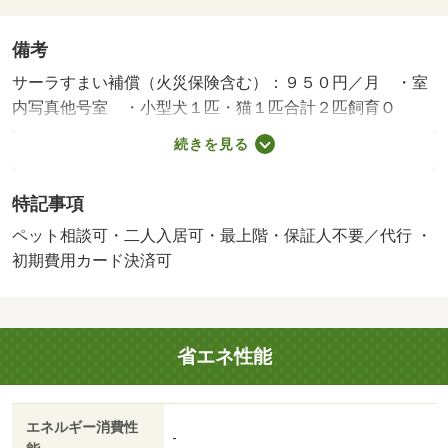
備考
サーラすまい補償（火災保険含む）：９５０円／月 ・室
内写真他号室 ・小型犬１匹・猫１匹合計２匹飼育Ｏ
Ｋ 短期解約違約金有 １ヵ月（１年未満）・賃貸保証
続きを見る
等：加入要（株式会社エポスカード利用必須 初回保証
料・・・月額賃料等の６０％ 月額保証料・・・総賃料の
特記事項
１．５％）・ペット条件：小型犬可／猫可・静岡県のお部
屋探しはルームズ賃貸へ！・バイク置場：なし・駐輪場：
ペット相談可・二人入居可・最上階・保証人不要／代行 ・
有
初期費用カード決済可
省エネ性能
エネルギー消費性
-