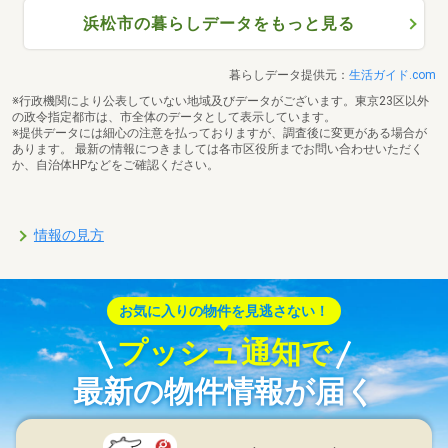
浜松市の暮らしデータをもっと見る
暮らしデータ提供元：
生活ガイド.com
※行政機関により公表していない地域及びデータがございます。東京23区以外
の政令指定都市は、市全体のデータとして表示しています。
※提供データには細心の注意を払っておりますが、調査後に変更がある場合が
あります。 最新の情報につきましては各市区役所までお問い合わせいただく
か、自治体HPなどをご確認ください。
情報の見方
お気に入りの物件を見逃さない！
プッシュ通知で
最新の物件情報が届く