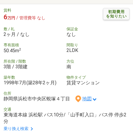
賃料
初期費用
6
を知りたい
/ 管理費等 なし
万円
敷 / 礼
保証金
2ヶ月 / なし
なし
専有面積
間取り
2
2LDK
50.45m
所在階 / 階数
方位
3階 / 3階建
南
築年数
物件タイプ
1998年7月(築28年2ヶ月)
賃貸マンション
住所
静岡県浜松市中央区蜆塚４丁目
地図
交通
東海道本線 浜松駅 バス10分/「山手町入口」バス停 停歩2
分
乗り換え検索