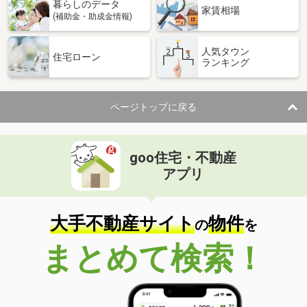
暮らしのデータ
家賃相場
(補助金・助成金情報)
人気タウン
住宅ローン
ランキング
ページトップに戻る
goo住宅・不動産
アプリ
大手不動産サイト
物件
の
を
まとめて検索！