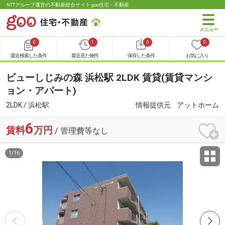
NTTグループ運営の不動産総合サイト goo住宅・不動産
0
1
0
0
最近検索した条件
最近見た物件
保存した条件
お気に入り
ビューしじみの森 浜松駅 2LDK 賃貸(賃貸マンシ
ョン・アパート)
2LDK / 浜松駅
情報提供元
アットホーム
6
賃料
万円
/ 管理費等なし
1
/
16