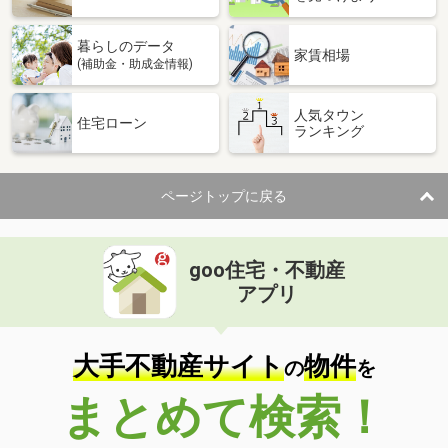
暮らしのデータ
家賃相場
(補助金・助成金情報)
人気タウン
住宅ローン
ランキング
ページトップに戻る
goo住宅・不動産
アプリ
大手不動産サイト
物件
の
を
まとめて検索！