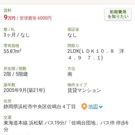
賃料
初期費用
9
を知りたい
/ 管理費等 6000円
万円
敷 / 礼
保証金
3ヶ月 / なし
なし
専有面積
間取り
2
2LDK(ＬＤＫ１０．８ 洋
55.87m
４．９ ７．１)
所在階 / 階数
方位
2階 / 5階建
南
築年数
物件タイプ
2005年9月(築21年)
賃貸マンション
住所
静岡県浜松市中央区佐鳴台４丁目
地図
交通
東海道本線 浜松駅 バス19分/「佐鳴台団地」バス停 停歩6
分