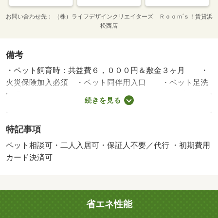
お問い合わせ先
（株）ライフデザインクリエイターズ Ｒｏｏｍ’ｓ！賃貸浜
松西店
備考
・ペット飼育時：共益費６，０００円＆敷金３ヶ月 ・
火災保険加入必須 ・ペット同伴用入口 ・ペット足洗
い場 ・ペット用シャワー室 ※室内写真他号室・賃
続きを見る
貸保証等：加入要（株式会社オリコフォレントインシュア
利用必須 初回保証料・・・賃料総額の３０％ 月額保証
特記事項
料・・・賃料総額の１％）・静岡県のお部屋探しはルーム
ズ賃貸へ！・バイク置場：なし・駐輪場：なし
ペット相談可・二人入居可・保証人不要／代行 ・初期費用
カード決済可
省エネ性能