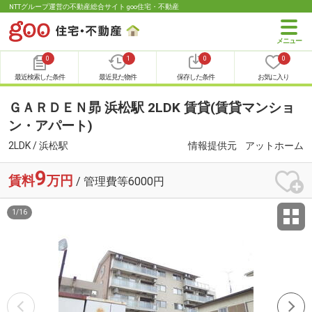
NTTグループ運営の不動産総合サイト goo住宅・不動産
0
1
0
0
最近検索した条件
最近見た物件
保存した条件
お気に入り
ＧＡＲＤＥＮ昴 浜松駅 2LDK 賃貸(賃貸マンショ
ン・アパート)
2LDK / 浜松駅
情報提供元
アットホーム
9
賃料
万円
/ 管理費等6000円
1
/
16