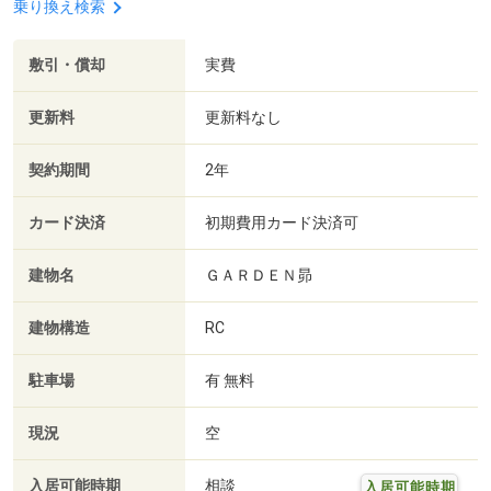
乗り換え検索
敷引・償却
実費
更新料
更新料なし
契約期間
2年
カード決済
初期費用カード決済可
建物名
ＧＡＲＤＥＮ昴
建物構造
RC
駐車場
有 無料
現況
空
入居可能時期
相談
入居可能時期