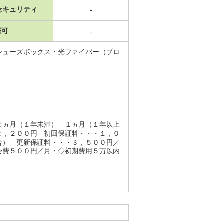
セキュリティ
-
居可
-
シューズボックス・光ファイバー（ブロ
月（１年未満） １ヵ月（１年以上
２，２００円 初回保証料・・・１，０
含） 更新保証料・・・３，５００円／
会費５００円／月・◇初期費用５万以内