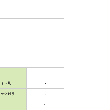
日
-
トイレ別
-
ロック付き
-
ニー
○