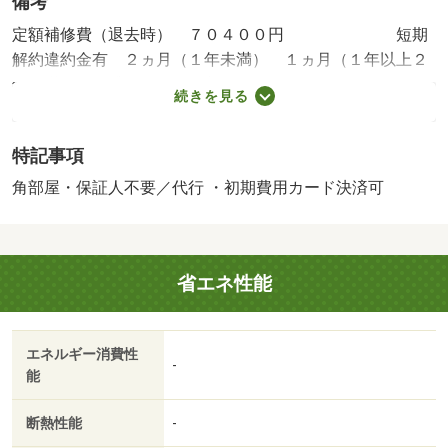
備考
定額補修費（退去時） ７０４００円 短期
解約違約金有 ２ヵ月（１年未満） １ヵ月（１年以上２
年未満）・賃貸保証等：加入要（ＭＳフルサポート利用必
続きを見る
須 初回登録料・・・２，２００円 初回保証料・・・
１，０００円 月額保証料・・・３，５２０円（火災保険
特記事項
料・２４時間トラブルサポート含） 更新保証料・・・
３，５００円／年）・鍵交換代：あり５，５００円～・維
角部屋・保証人不要／代行 ・初期費用カード決済可
持費等：水道料金３，５００円／月・町会費５００円／
月・◇初期費用５万以内で入居可能です◇・バイク置場：
なし・駐輪場：有
省エネ性能
エネルギー消費性
-
能
断熱性能
-