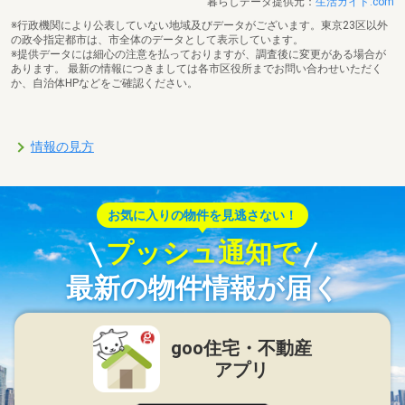
暮らしデータ提供元：
生活ガイド.com
※行政機関により公表していない地域及びデータがございます。東京23区以外
の政令指定都市は、市全体のデータとして表示しています。
※提供データには細心の注意を払っておりますが、調査後に変更がある場合が
あります。 最新の情報につきましては各市区役所までお問い合わせいただく
か、自治体HPなどをご確認ください。
情報の見方
お気に入りの物件を見逃さない！
プッシュ通知で
最新の物件情報が届く
goo住宅・不動産
アプリ