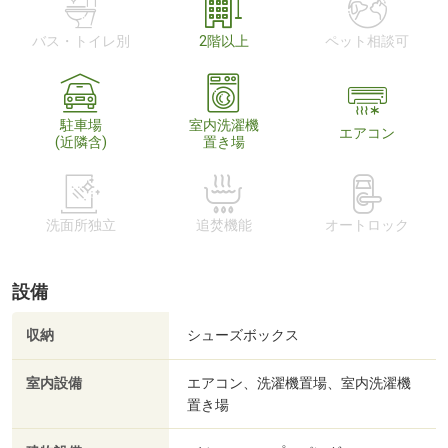
バス・トイレ別
2階以上
ペット相談可
駐車場
室内洗濯機
エアコン
(近隣含)
置き場
洗面所独立
追焚機能
オートロック
設備
収納
シューズボックス
室内設備
エアコン、洗濯機置場、室内洗濯機
置き場