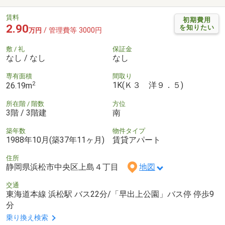
賃料
初期費用
2.90
を知りたい
/ 管理費等 3000円
万円
敷 / 礼
保証金
なし / なし
なし
専有面積
間取り
2
1K(Ｋ３ 洋９．５)
26.19m
所在階 / 階数
方位
3階 / 3階建
南
築年数
物件タイプ
1988年10月(築37年11ヶ月)
賃貸アパート
住所
静岡県浜松市中央区上島４丁目
地図
交通
東海道本線 浜松駅 バス22分/「早出上公園」バス停 停歩9
分
乗り換え検索