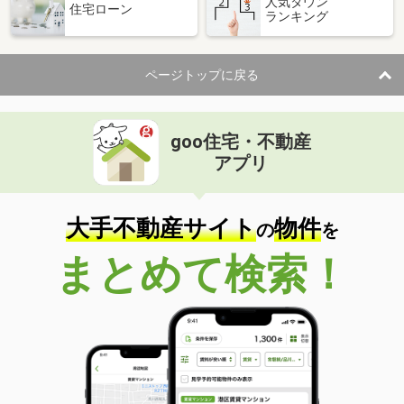
人気タウン
住宅ローン
ランキング
ページトップに戻る
goo住宅・不動産
アプリ
大手不動産サイト
物件
の
を
まとめて検索！