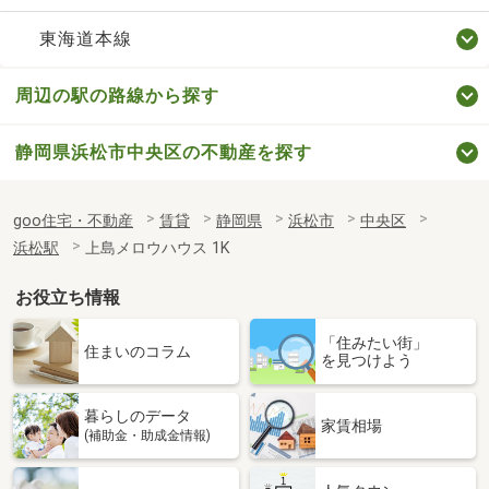
東海道本線
周辺の駅の路線から探す
静岡県浜松市中央区の不動産を探す
goo住宅・不動産
賃貸
静岡県
浜松市
中央区
浜松駅
上島メロウハウス 1K
お役立ち情報
「住みたい街」
住まいのコラム
を見つけよう
暮らしのデータ
家賃相場
(補助金・助成金情報)