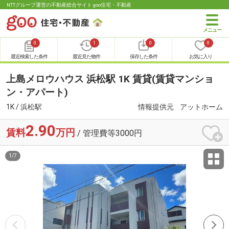
NTTグループ運営の不動産総合サイト goo住宅・不動産
0
1
0
0
最近検索した条件
最近見た物件
保存した条件
お気に入り
上島メロウハウス 浜松駅 1K 賃貸(賃貸マンショ
ン・アパート)
1K / 浜松駅
情報提供元
アットホーム
2.90
賃料
万円
/ 管理費等3000円
1
/
7