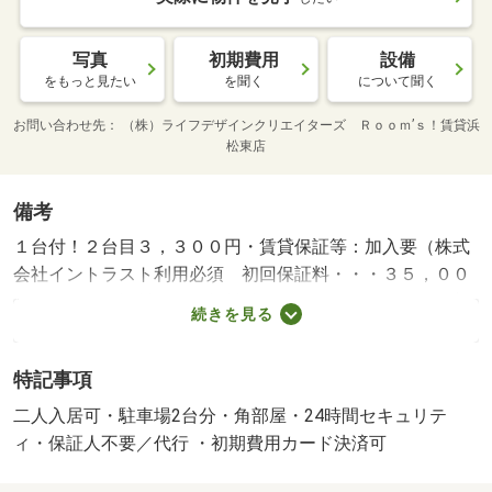
写真
初期費用
設備
をもっと見たい
を聞く
について聞く
お問い合わせ先
（株）ライフデザインクリエイターズ Ｒｏｏｍ’ｓ！賃貸浜
松東店
備考
１台付！２台目３，３００円・賃貸保証等：加入要（株式
会社イントラスト利用必須 初回保証料・・・３５，００
０円 月額保証料・・・賃料総額の１％＋８００円 更新
続きを見る
保証料・・・なし口座振替手数料 ９９円）・鍵交換代：
あり１６，５００円～・維持費等：町会費５５０円／月・
特記事項
静岡県のお部屋探しはルームズ賃貸へ！・バイク置場：な
し・駐輪場：有/定額補修費 77000円/入町費 2000円
二人入居可・駐車場2台分・角部屋・24時間セキュリテ
ィ・保証人不要／代行 ・初期費用カード決済可