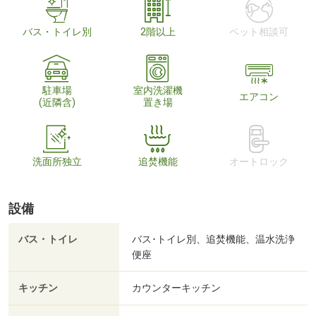
バス・トイレ別
2階以上
ペット相談可
駐車場
室内洗濯機
エアコン
(近隣含)
置き場
洗面所独立
追焚機能
オートロック
設備
バス・トイレ
バス･トイレ別、追焚機能、温水洗浄
便座
キッチン
カウンターキッチン