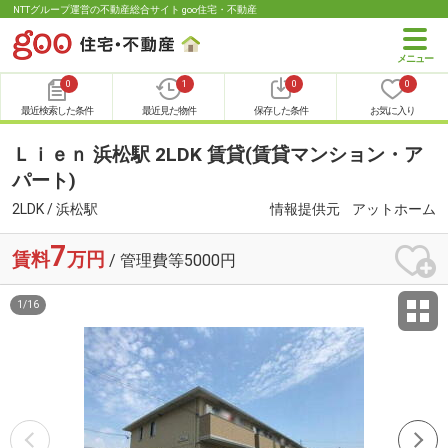
NTTグループ運営の不動産総合サイト goo住宅・不動産
0
1
0
0
最近検索した条件
最近見た物件
保存した条件
お気に入り
Ｌｉｅｎ 浜松駅 2LDK 賃貸(賃貸マンション・ア
パート)
2LDK / 浜松駅
情報提供元
アットホーム
7
賃料
万円
/ 管理費等5000円
1
/
16