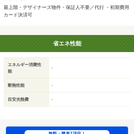
費等：ＣＡＴＶ代５５０円／月・町内会費５１０円／月・
最上階・デザイナーズ物件・保証人不要／代行 ・初期費用
バストイレ別★独立洗面台も付いてます♪ＣＡＴＶ導入済
カード決済可
みのデザイナーズアパート！！浜松駅からもアクセス良好
なオシャレ賃貸（＾＾♪駐車場は先着順！近隣駐車場も紹介
可能です♪・バイク置場：なし・駐輪場：なし・仲介手数
省エネ性能
料：１．１ヶ月/ハウスクリーニング 60000円
エネルギー消費性
-
能
断熱性能
-
目安光熱費
-
無料・簡単2項目！