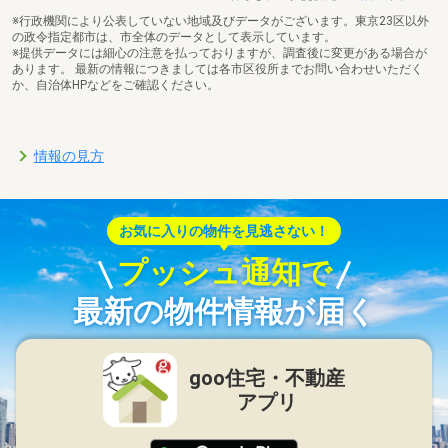
※行政機関により公表していない地域及びデータがございます。東京23区以外
の政令指定都市は、市全体のデータとして表示しています。
※提供データには細心の注意を払っておりますが、調査後に変更がある場合が
あります。 最新の情報につきましては各市区役所までお問い合わせいただく
か、自治体HPなどをご確認ください。
情報の見方
お気に入りの物件を見逃さない！
プッシュ通知で
最新の物件情報が届く
goo住宅・不動産
アプリ