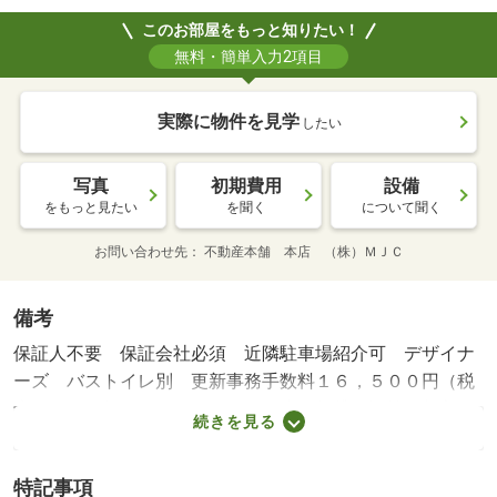
このお部屋をもっと知りたい！
無料・簡単入力2項目
実際に物件を見学
したい
写真
初期費用
設備
をもっと見たい
を聞く
について聞く
お問い合わせ先
不動産本舗 本店 （株）ＭＪＣ
備考
保証人不要 保証会社必須 近隣駐車場紹介可 デザイナ
ーズ バストイレ別 更新事務手数料１６，５００円（税
込み）／２年 ＣＡＴＶ 現況優先・賃貸保証等：加入要
続きを見る
（初回契約時：６０％、更新時：１０，０００円、月額：
４００円、更新料：１０，０００円／１年、引落手数料：
特記事項
４００円＋税）・鍵交換代：あり２６，４００円～・維持