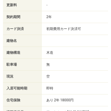
更新料
-
契約期間
2年
カード決済
初期費用カード決済可
建物名
建物構造
木造
駐車場
無
現況
空
入居可能時期
即時
住宅保険
あり 2年 18000円