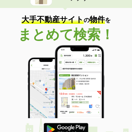
大手不動産サイト
物件
の
を
まとめて検索！