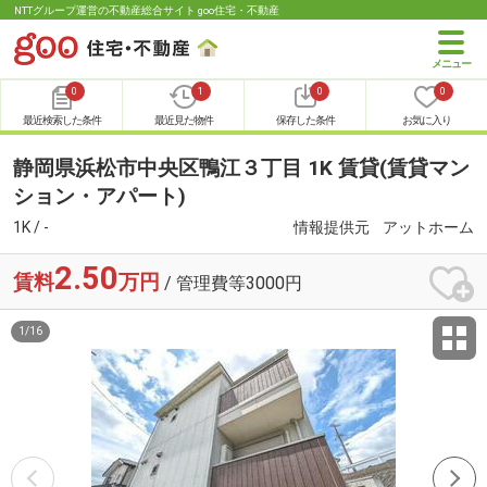
NTTグループ運営の不動産総合サイト goo住宅・不動産
0
1
0
0
最近検索した条件
最近見た物件
保存した条件
お気に入り
静岡県浜松市中央区鴨江３丁目 1K 賃貸(賃貸マン
ション・アパート)
1K / -
情報提供元
アットホーム
2.50
賃料
万円
/ 管理費等3000円
1
/
16