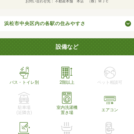
お問い合わせ先
不動産本舗 本店 （株）ＭＪＣ
浜松市中央区内の各駅の住みやすさ
設備など
バス・トイレ別
2階以上
ペット相談可
駐車場
室内洗濯機
エアコン
(近隣含)
置き場