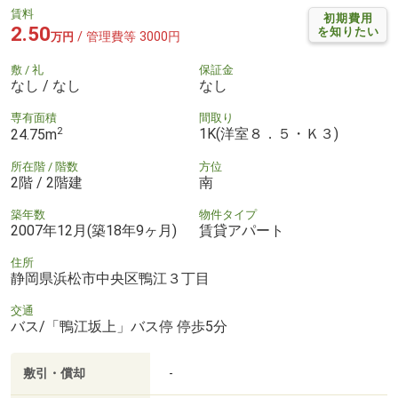
賃料
初期費用
2.50
を知りたい
/ 管理費等 3000円
万円
敷 / 礼
保証金
なし / なし
なし
専有面積
間取り
2
1K(洋室８．５・Ｋ３)
24.75m
所在階 / 階数
方位
2階 / 2階建
南
築年数
物件タイプ
2007年12月(築18年9ヶ月)
賃貸アパート
住所
静岡県浜松市中央区鴨江３丁目
交通
バス/「鴨江坂上」バス停 停歩5分
敷引・償却
-