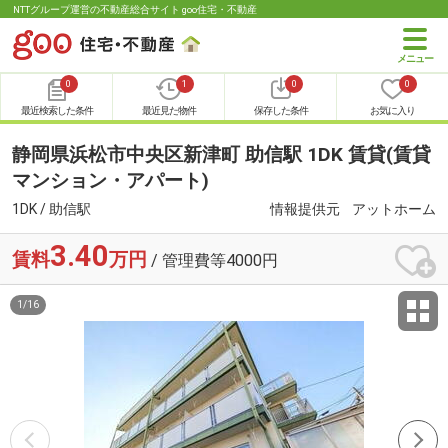
NTTグループ運営の不動産総合サイト goo住宅・不動産
0
1
0
0
最近検索した条件
最近見た物件
保存した条件
お気に入り
静岡県浜松市中央区新津町 助信駅 1DK 賃貸(賃貸
マンション・アパート)
1DK / 助信駅
情報提供元
アットホーム
3.40
賃料
万円
/ 管理費等4000円
1
/
16