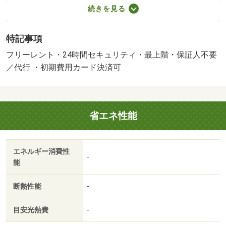
１６，５００円（税込）／２年・現況優先・賃貸保証等：
続きを見る
加入要（初回契約時：５０％、更新時：１０，０００円、
月額：４４０円）・維持費等：２４時間管理費２，４２０
特記事項
円／月・水道料３，５２０円／月・フリーレントあり：１
ヶ月・家賃１か月分サービス可 人気のエリア【遠鉄沿
フリーレント・24時間セキュリティ・最上階・保証人不要
線】の単身物件です☆ バストイレ別・インターネット無
／代行 ・初期費用カード決済可
料でこのお家賃♪・バイク置場：なし・駐輪場：なし・仲介
手数料：１．１ヶ月/ハウスクリーニング 70000円
省エネ性能
エネルギー消費性
-
能
断熱性能
-
目安光熱費
-