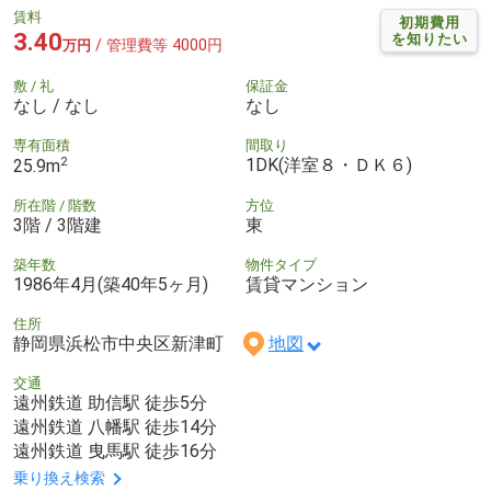
賃料
初期費用
3.40
を知りたい
/ 管理費等 4000円
万円
敷 / 礼
保証金
なし / なし
なし
専有面積
間取り
2
1DK(洋室８・ＤＫ６)
25.9m
所在階 / 階数
方位
3階 / 3階建
東
築年数
物件タイプ
1986年4月(築40年5ヶ月)
賃貸マンション
住所
静岡県浜松市中央区新津町
地図
交通
遠州鉄道 助信駅 徒歩5分
遠州鉄道 八幡駅 徒歩14分
遠州鉄道 曳馬駅 徒歩16分
乗り換え検索