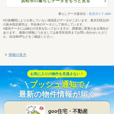
浜松市の暮らしデータをもっと見る
暮らしデータ提供元：
生活ガイド.com
※行政機関により公表していない地域及びデータがございます。東京23区以外
の政令指定都市は、市全体のデータとして表示しています。
※提供データには細心の注意を払っておりますが、調査後に変更がある場合が
あります。 最新の情報につきましては各市区役所までお問い合わせいただく
か、自治体HPなどをご確認ください。
情報の見方
お気に入りの物件を見逃さない！
プッシュ通知で
最新の物件情報が届く
goo住宅・不動産