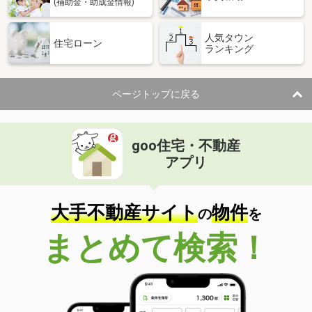
(補助金・助成金情報)
人気タウン
住宅ローン
ランキング
ページトップに戻る
goo住宅・不動産
アプリ
大手不動産サイト
物件
の
を
まとめて検索！