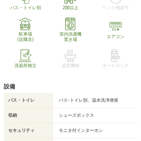
バス・トイレ別
2階以上
ペット相談可
駐車場
室内洗濯機
エアコン
(近隣含)
置き場
洗面所独立
追焚機能
オートロック
設備
バス・トイレ
バス･トイレ別、温水洗浄便座
収納
シューズボックス
セキュリティ
モニタ付インターホン