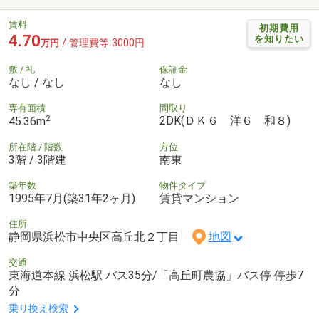
賃料
初期費用
4.70
を知りたい
/ 管理費等 3000円
万円
敷 / 礼
保証金
なし / なし
なし
専有面積
間取り
2
2DK(ＤＫ６ 洋６ 和８)
45.36m
所在階 / 階数
方位
3階 / 3階建
南東
築年数
物件タイプ
1995年7月(築31年2ヶ月)
賃貸マンション
住所
静岡県浜松市中央区高丘北２丁目
地図
交通
東海道本線 浜松駅 バス35分/「高丘町農協」バス停 停歩7
分
乗り換え検索