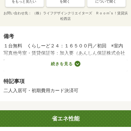
をもっと見たい
を聞く
について聞く
お問い合わせ先
（株）ライフデザインクリエイターズ Ｒｏｏｍ’ｓ！賃貸浜
松西店
備考
１台無料 くらしーど２４：１６５００円／初回 ※室内
写真他号室・賃貸保証等：加入要（あんしん保証株式会社
利用必須 初回保証料・・・賃料総額の５０％ 月額保証
続きを見る
料・・・賃料総額の１．５％）・静岡県のお部屋探しはル
ームズ賃貸へ！・バイク置場：なし・駐輪場：有
特記事項
二人入居可・初期費用カード決済可
省エネ性能