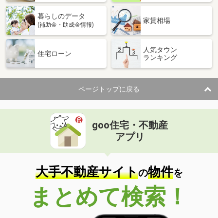
暮らしのデータ
家賃相場
(補助金・助成金情報)
人気タウン
住宅ローン
ランキング
ページトップに戻る
goo住宅・不動産
アプリ
大手不動産サイト
物件
の
を
まとめて検索！