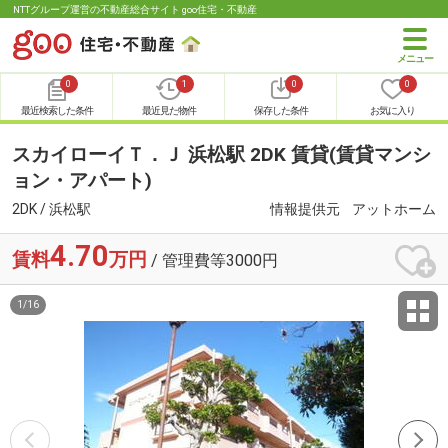
NTTグループ運営の不動産総合サイト goo住宅・不動産
0
1
0
0
最近検索した条件
最近見た物件
保存した条件
お気に入り
スカイローイＴ．Ｊ 浜松駅 2DK 賃貸(賃貸マンシ
ョン・アパート)
2DK / 浜松駅
情報提供元
アットホーム
4.70
賃料
万円
/ 管理費等3000円
1
/
16