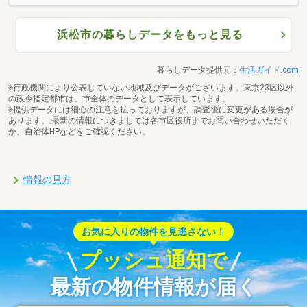
浜松市の暮らしデータをもっと見る
暮らしデータ提供元：
生活ガイド.com
※行政機関により公表していない地域及びデータがございます。東京23区以外
の政令指定都市は、市全体のデータとして表示しています。
※提供データには細心の注意を払っておりますが、調査後に変更がある場合が
あります。 最新の情報につきましては各市区役所までお問い合わせいただく
か、自治体HPなどをご確認ください。
情報の見方
お気に入りの物件を見逃さない！
プッシュ通知で
最新の物件情報が届く