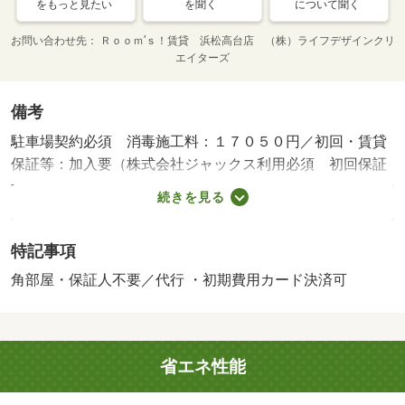
をもっと見たい
を聞く
について聞く
お問い合わせ先
Ｒｏｏｍ’ｓ！賃貸 浜松高台店 （株）ライフデザインクリ
エイターズ
備考
駐車場契約必須 消毒施工料：１７０５０円／初回・賃貸
保証等：加入要（株式会社ジャックス利用必須 初回保証
料・・・１０，０００円 月額保証料・・・賃料総額の
続きを見る
１％）・静岡県のお部屋探しはルームズ賃貸へ！・バイク
置場：なし・駐輪場：なし
特記事項
角部屋・保証人不要／代行 ・初期費用カード決済可
省エネ性能