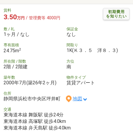
賃料
初期費用
3.50
を知りたい
/ 管理費等 4000円
万円
敷 / 礼
保証金
1ヶ月 / なし
なし
専有面積
間取り
2
1K(Ｋ３．５ 洋８．３)
24.75m
所在階 / 階数
方位
2階 / 2階建
南
築年数
物件タイプ
2000年7月(築26年2ヶ月)
賃貸アパート
住所
静岡県浜松市中央区坪井町
地図
交通
東海道本線 舞阪駅 徒歩24分
東海道本線 高塚駅 徒歩4.0km
東海道本線 弁天島駅 徒歩4.0km