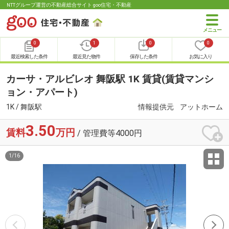
NTTグループ運営の不動産総合サイト goo住宅・不動産
0
1
0
0
最近検索した条件
最近見た物件
保存した条件
お気に入り
カーサ・アルビレオ 舞阪駅 1K 賃貸(賃貸マンシ
ョン・アパート)
1K / 舞阪駅
情報提供元
アットホーム
3.50
賃料
万円
/ 管理費等4000円
1
/
16