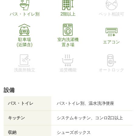
バス・トイレ別
2階以上
ペット相談可
駐車場
室内洗濯機
エアコン
(近隣含)
置き場
洗面所独立
追焚機能
オートロック
設備
バス・トイレ
バス･トイレ別、温水洗浄便座
キッチン
システムキッチン、コンロ2口以上
収納
シューズボックス