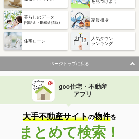
を見つけよう
暮らしのデータ
家賃相場
(補助金・助成金情報)
人気タウン
住宅ローン
ランキング
ページトップに戻る
goo住宅・不動産
アプリ
大手不動産サイト
物件
の
を
まとめて検索！