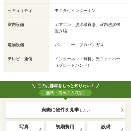
セキュリティ
モニタ付インターホン
室内設備
エアコン、洗濯機置場、室内洗濯機
置き場
建物設備
バルコニー、プロパンガス
テレビ・通信
インターネット無料、光ファイバー
（ブロードバンド）
このお部屋をもっと知りたい！
無料・簡単入力2項目
実際に物件を見学
したい
写真
初期費用
設備