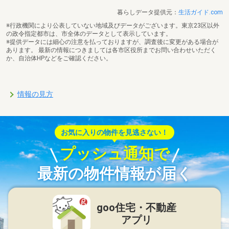
暮らしデータ提供元：
生活ガイド.com
※行政機関により公表していない地域及びデータがございます。東京23区以外
の政令指定都市は、市全体のデータとして表示しています。
※提供データには細心の注意を払っておりますが、調査後に変更がある場合が
あります。 最新の情報につきましては各市区役所までお問い合わせいただく
か、自治体HPなどをご確認ください。
情報の見方
お気に入りの物件を見逃さない！
プッシュ通知で
最新の物件情報が届く
goo住宅・不動産
アプリ