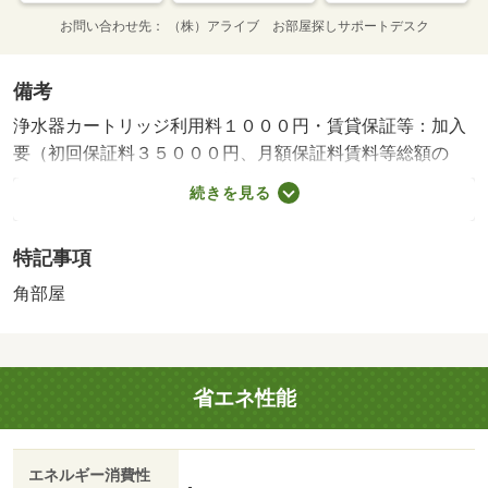
お問い合わせ先
（株）アライブ お部屋探しサポートデスク
備考
浄水器カートリッジ利用料１０００円・賃貸保証等：加入
要（初回保証料３５０００円、月額保証料賃料等総額の
１％＋８００円／月）・維持費等：町会費４００円／月・
続きを見る
他交通手段：よろい橋停歩５分・☆お問い合わせは『アラ
イブお部屋探しサポートデスク』まで☆『空室確認』『内
特記事項
見方法』などご不明な点がありましたらお気軽に問合せく
ださい！・駐輪場：有・仲介手数料：１．１ヶ月/ルームク
角部屋
リーニング費用 49500円/カードキー発行料 16500円
省エネ性能
エネルギー消費性
-