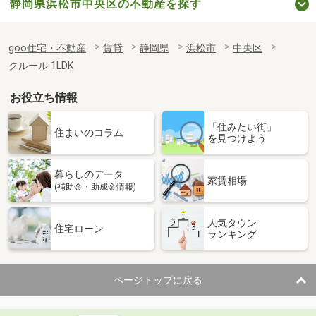
静岡県浜松市中央区の不動産を探す
goo住宅・不動産
賃貸
静岡県
浜松市
中央区
クルール 1LDK
お役立ち情報
「住みたい街」
住まいのコラム
を見つけよう
暮らしのデータ
家賃相場
(補助金・助成金情報)
人気タウン
住宅ローン
ランキング
ページトップに戻る