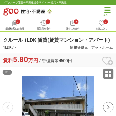
NTTグループ運営の不動産総合サイト goo住宅・不動産
0
1
0
0
最近検索した条件
最近見た物件
保存した条件
お気に入り
クルール 1LDK 賃貸(賃貸マンション・アパート)
1LDK / -
情報提供元
アットホーム
5.80
賃料
万円
/ 管理費等4500円
1
/
16