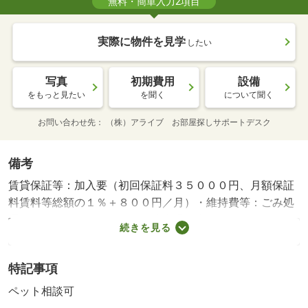
無料・簡単入力2項目
実際に物件を見学
したい
写真
初期費用
設備
をもっと見たい
を聞く
について聞く
お問い合わせ先
（株）アライブ お部屋探しサポートデスク
備考
賃貸保証等：加入要（初回保証料３５０００円、月額保証
料賃料等総額の１％＋８００円／月）・維持費等：ごみ処
理代２，５００円／月・縦列駐車場２台６，６００円／
続きを見る
月・他交通手段：ＪＡ長上支店停歩４分・☆お問い合わせ
は『アライブお部屋探しサポートデスク』まで☆『空室確
特記事項
認』『内見方法』などご不明な点がありましたらお気軽に
問合せください！・駐輪場：有・仲介手数料：１．１ヶ月/
ペット相談可
ルームクリーニング料金 60500円/カードキー発行