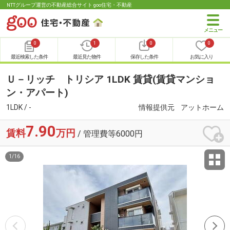
NTTグループ運営の不動産総合サイト goo住宅・不動産
0
1
0
0
最近検索した条件
最近見た物件
保存した条件
お気に入り
Ｕ－リッチ トリシア 1LDK 賃貸(賃貸マンショ
ン・アパート)
1LDK / -
情報提供元
アットホーム
7.90
賃料
万円
/ 管理費等6000円
1
/
16