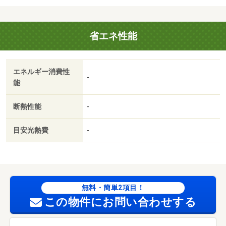
料 16500円/ＩＣロック電池 2750円
省エネ性能
エネルギー消費性
-
能
断熱性能
-
目安光熱費
-
無料・簡単2項目！
この物件にお問い合わせする