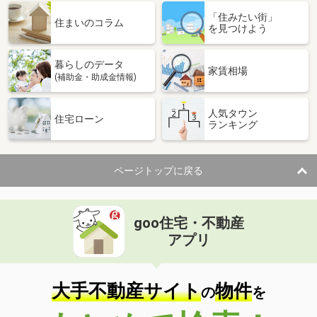
「住みたい街」
住まいのコラム
を見つけよう
暮らしのデータ
家賃相場
(補助金・助成金情報)
人気タウン
住宅ローン
ランキング
ページトップに戻る
goo住宅・不動産
アプリ
大手不動産サイト
物件
の
を