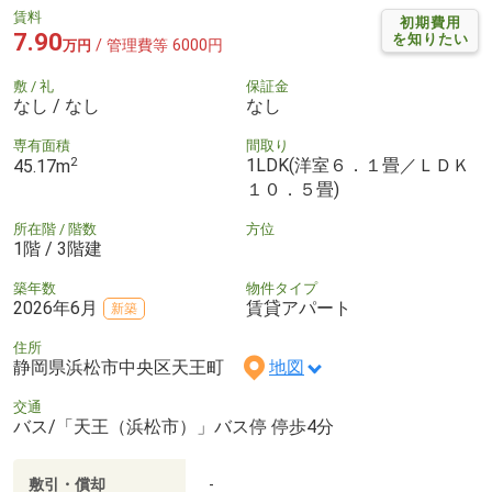
賃料
初期費用
7.90
を知りたい
/ 管理費等 6000円
万円
敷 / 礼
保証金
なし / なし
なし
専有面積
間取り
2
1LDK(洋室６．１畳／ＬＤＫ
45.17m
１０．５畳)
所在階 / 階数
方位
1階 / 3階建
築年数
物件タイプ
2026年6月
賃貸アパート
新築
住所
静岡県浜松市中央区天王町
地図
交通
バス/「天王（浜松市）」バス停 停歩4分
敷引・償却
-