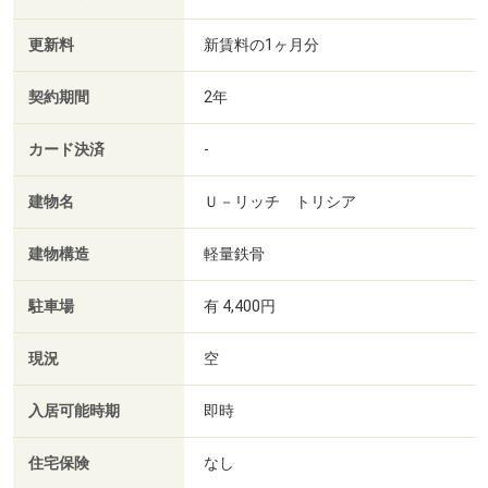
更新料
新賃料の1ヶ月分
契約期間
2年
カード決済
-
建物名
Ｕ－リッチ トリシア
建物構造
軽量鉄骨
駐車場
有 4,400円
現況
空
入居可能時期
即時
住宅保険
なし