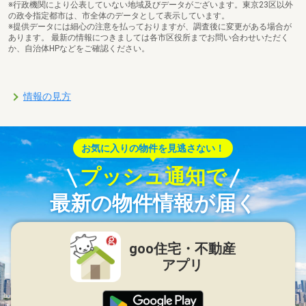
※行政機関により公表していない地域及びデータがございます。東京23区以外
の政令指定都市は、市全体のデータとして表示しています。
※提供データには細心の注意を払っておりますが、調査後に変更がある場合が
あります。 最新の情報につきましては各市区役所までお問い合わせいただく
か、自治体HPなどをご確認ください。
情報の見方
お気に入りの物件を見逃さない！
プッシュ通知で
最新の物件情報が届く
goo住宅・不動産
アプリ