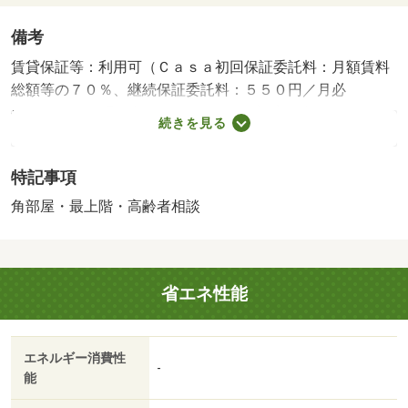
備考
賃貸保証等：利用可（Ｃａｓａ初回保証委託料：月額賃料
総額等の７０％、継続保証委託料：５５０円／月必
要。）・☆お問い合わせは『アライブお部屋探しサポート
続きを見る
デスク』まで☆『空室確認』『内見方法』などご不明な点
がありましたらお気軽に問合せください！・仲介手数料：
特記事項
１．１ヶ月
角部屋・最上階・高齢者相談
省エネ性能
エネルギー消費性
-
能