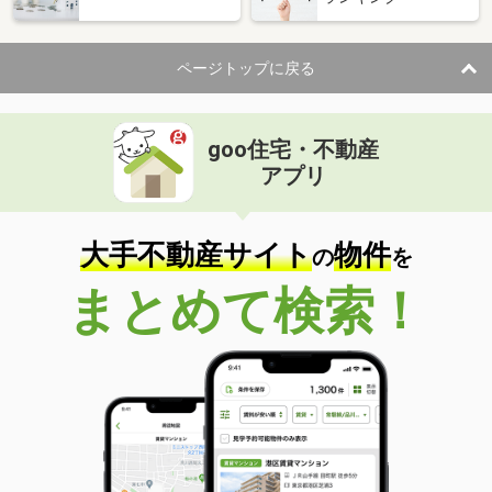
ページトップに戻る
goo住宅・不動産
アプリ
大手不動産サイト
物件
の
を
まとめて検索！