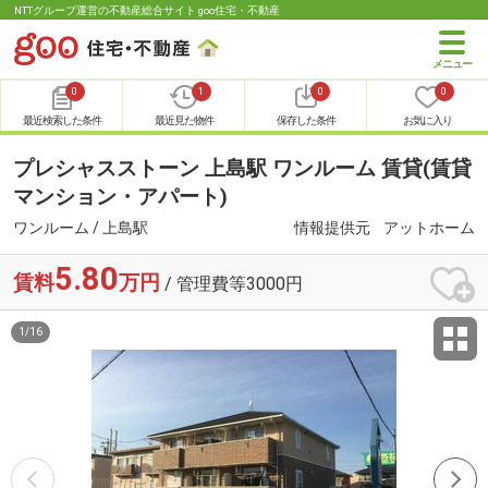
NTTグループ運営の不動産総合サイト goo住宅・不動産
0
1
0
0
最近検索した条件
最近見た物件
保存した条件
お気に入り
プレシャスストーン 上島駅 ワンルーム 賃貸(賃貸
マンション・アパート)
ワンルーム / 上島駅
情報提供元
アットホーム
5.80
賃料
万円
/ 管理費等3000円
1
/
16