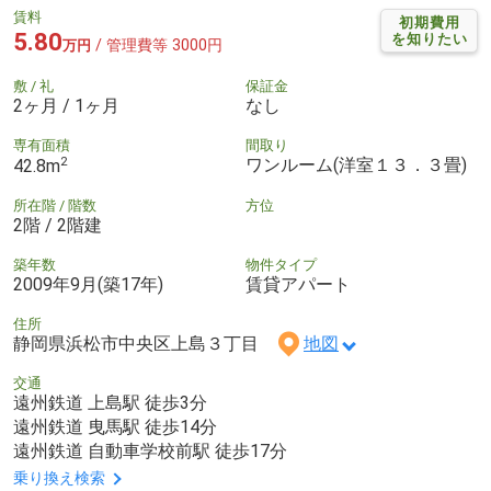
賃料
初期費用
5.80
を知りたい
/ 管理費等 3000円
万円
敷 / 礼
保証金
2ヶ月 / 1ヶ月
なし
専有面積
間取り
2
ワンルーム(洋室１３．３畳)
42.8m
所在階 / 階数
方位
2階 / 2階建
築年数
物件タイプ
2009年9月(築17年)
賃貸アパート
住所
静岡県浜松市中央区上島３丁目
地図
交通
遠州鉄道 上島駅 徒歩3分
遠州鉄道 曳馬駅 徒歩14分
遠州鉄道 自動車学校前駅 徒歩17分
乗り換え検索