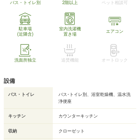
バス・トイレ別
2階以上
ペット相談可
駐車場
室内洗濯機
エアコン
(近隣含)
置き場
洗面所独立
追焚機能
オートロック
設備
バス・トイレ
バス･トイレ別、浴室乾燥機、温水洗
浄便座
キッチン
カウンターキッチン
収納
クローゼット