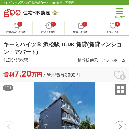
NTTグループ運営の不動産総合サイト goo住宅・不動産
0
1
0
0
最近検索した条件
最近見た物件
保存した条件
お気に入り
キーミハイツＢ 浜松駅 1LDK 賃貸(賃貸マンショ
ン・アパート)
1LDK / 浜松駅
情報提供元
アットホーム
7.20
賃料
万円
/ 管理費等3000円
1
/
16