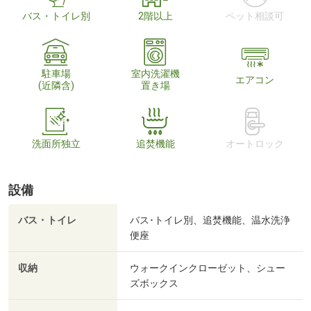
バス・トイレ別
2階以上
ペット相談可
駐車場
室内洗濯機
エアコン
(近隣含)
置き場
洗面所独立
追焚機能
オートロック
設備
バス・トイレ
バス･トイレ別、追焚機能、温水洗浄
便座
収納
ウォークインクローゼット、シュー
ズボックス