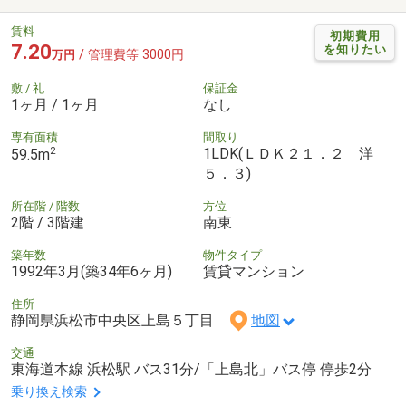
賃料
初期費用
7.20
を知りたい
/ 管理費等 3000円
万円
敷 / 礼
保証金
1ヶ月 / 1ヶ月
なし
専有面積
間取り
2
1LDK(ＬＤＫ２１．２ 洋
59.5m
５．３)
所在階 / 階数
方位
2階 / 3階建
南東
築年数
物件タイプ
1992年3月(築34年6ヶ月)
賃貸マンション
住所
静岡県浜松市中央区上島５丁目
地図
交通
東海道本線 浜松駅 バス31分/「上島北」バス停 停歩2分
乗り換え検索