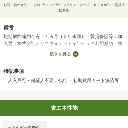
お問い合わせ先
（株）ライフデザインクリエイターズ Ｒｏｏｍ’ｓ！賃貸浜
松西店
備考
短期解約違約金有 １ヵ月（２年未満）・賃貸保証等：加
入要（株式会社オリコフォレントインシュア利用必須 初
回保証料・・・賃料総額の５０％ 月額保証料・・・賃料
続きを見る
総額の１．５％ 更新保証料・・・１０，０００円／
年）・静岡県のお部屋探しはルームズ賃貸へ！・バイク置
特記事項
場：なし・駐輪場：有
二人入居可・保証人不要／代行 ・初期費用カード決済可
省エネ性能
エネルギー消費性