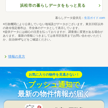
浜松市の暮らしデータをもっと見る
暮らしデータ提供元：
生活ガイド.com
※行政機関により公表していない地域及びデータがございます。東京23区以外
の政令指定都市は、市全体のデータとして表示しています。
※提供データには細心の注意を払っておりますが、調査後に変更がある場合が
あります。 最新の情報につきましては各市区役所までお問い合わせいただく
か、自治体HPなどをご確認ください。
情報の見方
お気に入りの物件を見逃さない！
プッシュ通知で
最新の物件情報が届く