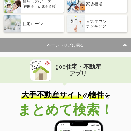
暮らしのデータ
家賃相場
(補助金・助成金情報)
人気タウン
住宅ローン
ランキング
ページトップに戻る
goo住宅・不動産
アプリ
大手不動産サイト
物件
の
を
まとめて検索！