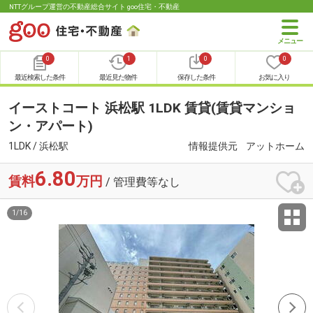
NTTグループ運営の不動産総合サイト goo住宅・不動産
0
1
0
0
最近検索した条件
最近見た物件
保存した条件
お気に入り
イーストコート 浜松駅 1LDK 賃貸(賃貸マンショ
ン・アパート)
1LDK / 浜松駅
情報提供元
アットホーム
6.80
賃料
万円
/ 管理費等なし
1
/
16