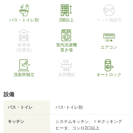
バス・トイレ別
2階以上
ペット相談可
駐車場
室内洗濯機
エアコン
(近隣含)
置き場
洗面所独立
追焚機能
オートロック
設備
バス・トイレ
バス･トイレ別
キッチン
システムキッチン、ＩＨクッキング
ヒータ、コンロ2口以上