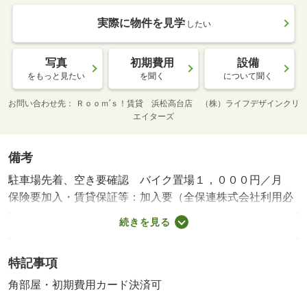
実際に物件を見学
したい
写真
初期費用
設備
をもっと見たい
を聞く
について聞く
お問い合わせ先
Ｒｏｏｍ’ｓ！賃貸 浜松高台店 （株）ライフデザインクリ
エイターズ
備考
駐車場先着、空き要確認 バイク置場１，０００円／月
保険要加入・賃貸保証等：加入要（全保連株式会社利用必
須 初回保証料・・・賃料総額の５０％ 更新保証
続きを見る
料・・・１３，０００円（税込）／年）・維持費等：町会
費５００円／月・静岡県のお部屋探しはルームズ賃貸
特記事項
へ！・バイク置場：なし・駐輪場：有（５００円／月）
角部屋・初期費用カード決済可