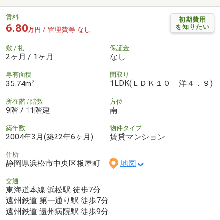
賃料
初期費用
6.80
を知りたい
/ 管理費等 なし
万円
敷 / 礼
保証金
2ヶ月 / 1ヶ月
なし
専有面積
間取り
2
1LDK(ＬＤＫ１０ 洋４．９)
35.74m
所在階 / 階数
方位
9階 / 11階建
南
築年数
物件タイプ
2004年3月(築22年6ヶ月)
賃貸マンション
住所
静岡県浜松市中央区板屋町
地図
交通
東海道本線 浜松駅 徒歩7分
遠州鉄道 第一通り駅 徒歩7分
遠州鉄道 遠州病院駅 徒歩9分