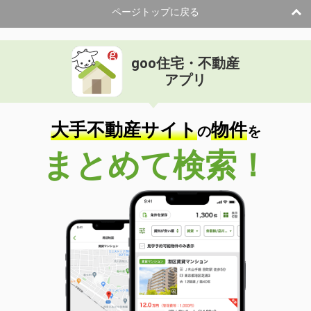
ページトップに戻る
goo住宅・不動産
アプリ
大手不動産サイト
物件
の
を
まとめて検索！