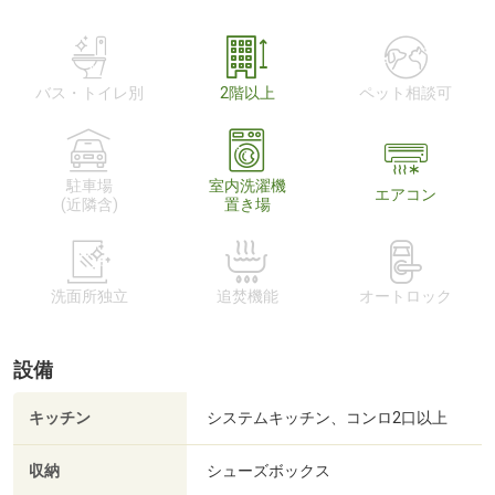
バス・トイレ別
2階以上
ペット相談可
駐車場
室内洗濯機
エアコン
(近隣含)
置き場
洗面所独立
追焚機能
オートロック
設備
キッチン
システムキッチン、コンロ2口以上
収納
シューズボックス