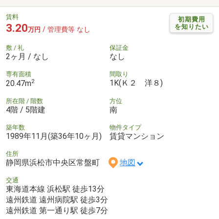
賃料
初期費用
3.20
を知りたい
/ 管理費等 なし
万円
敷 / 礼
保証金
2ヶ月 / なし
なし
専有面積
間取り
2
1K(Ｋ２ 洋８)
20.47m
所在階 / 階数
方位
4階 / 5階建
南
築年数
物件タイプ
1989年11月(築36年10ヶ月)
賃貸マンション
住所
静岡県浜松市中央区常盤町
地図
交通
東海道本線 浜松駅 徒歩13分
遠州鉄道 遠州病院駅 徒歩3分
遠州鉄道 第一通り駅 徒歩7分