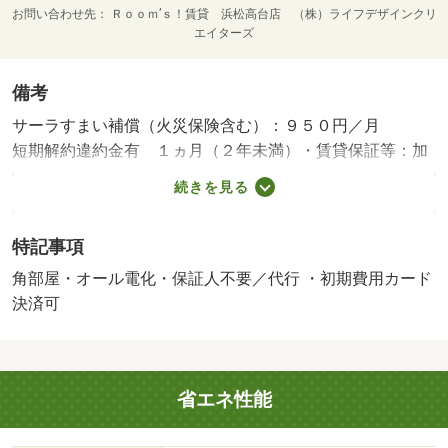
お問い合わせ先
Ｒｏｏｍ’ｓ！賃貸 浜松高台店 （株）ライフデザインクリ
エイターズ
備考
サーラすまい補償（火災保険含む）：９５０円／月
短期解約違約金有 １ヵ月（２年未満）・賃貸保証等：加
入要（株式会社エポスカード利用必須 初回保証料・・・
続きを見る
月額賃料等の６０％ 月額保証料・・・総賃料の１．
５％）・維持費等：町会費５００円／月・静岡県のお部屋
特記事項
探しはルームズ賃貸へ！・バイク置場：なし・駐輪場：有
角部屋・オール電化・保証人不要／代行 ・初期費用カード
決済可
省エネ性能