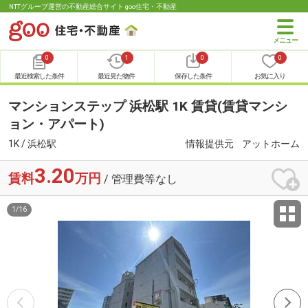
NTTグループ運営の不動産総合サイト goo住宅・不動産
0
1
0
0
最近検索した条件
最近見た物件
保存した条件
お気に入り
マンションステップ 浜松駅 1K 賃貸(賃貸マンシ
ョン・アパート)
1K / 浜松駅
情報提供元
アットホーム
3.20
賃料
万円
/ 管理費等なし
1
/
16