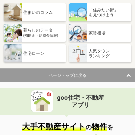
「住みたい街」
住まいのコラム
を見つけよう
暮らしのデータ
家賃相場
(補助金・助成金情報)
人気タウン
住宅ローン
ランキング
ページトップに戻る
goo住宅・不動産
アプリ
大手不動産サイト
物件
の
を