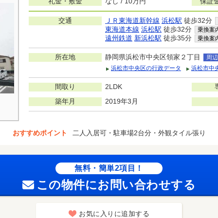
礼金・敷金
なし / 10万円
保証
交通
ＪＲ東海道新幹線
浜松駅
徒歩32分
東海道本線
浜松駅
徒歩32分
乗換案
遠州鉄道
新浜松駅
徒歩35分
乗換案
所在地
静岡県浜松市中央区領家２丁目
周辺
浜松市中央区の行政データ
浜松市中
間取り
2LDK
築年月
2019年3月
おすすめポイント
二人入居可・駐車場2台分・外観タイル張り
無料・簡単2項目！
この物件にお問い合わせする
お気に入りに追加する