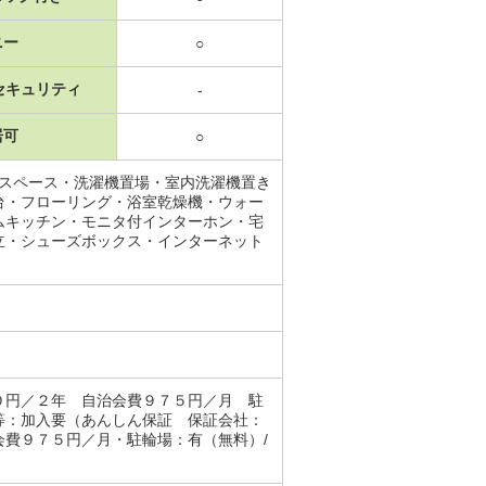
ニー
○
セキュリティ
-
居可
○
納スペース・洗濯機置場・室内洗濯機置き
台・フローリング・浴室乾燥機・ウォー
ムキッチン・モニタ付インターホン・宅
立・シューズボックス・インターネット
０円／２年 自治会費９７５円／月 駐
等：加入要（あんしん保証 保証会社：
費９７５円／月・駐輪場：有（無料）/