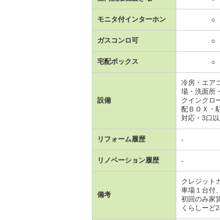
モニタ付インターホン
○
ガスコンロ可
○
宅配ボックス
○
冷房・エア
場・洗面所
設備
クインクロ
配ＢＯＸ・
対応・3口
リフォーム履歴
-
リノベーション履歴
-
クレジット
車場１台付
備考
初回のみ家
くらしーど24