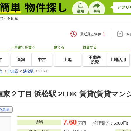
住宅・不動産
1
最近見た物件
保
一戸建てを買う
建てる
投資する
不動産
古
新築
中古
土地
土地活用
投資
市
>
中央区
>
浜松駅
>
2LDK
家２丁目 浜松駅 2LDK 賃貸(賃貸マン
を表示
7.60
賃料
万円 (管理費等：5000円)