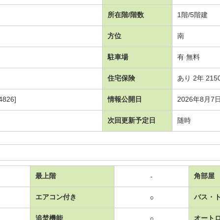
所在階/階数
1階/5階建
方位
南
駐車場
有 無料
住宅保険
あり 2年 215
826]
情報公開日
2026年8月7
次回更新予定日
随時
最上階
角部屋
-
エアコン付き
バス・
○
追焚機能
オート
○