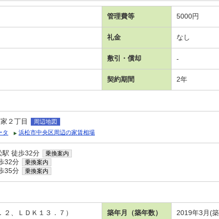
管理費等
5000円
礼金
なし
敷引・償却
-
契約期間
2年
領家２丁目
周辺地図
ータ
浜松市中央区周辺の家賃相場
駅 徒歩32分
乗換案内
歩32分
乗換案内
歩35分
乗換案内
５．２、ＬＤＫ１３．７）
築年月（築年数）
2019年3月(