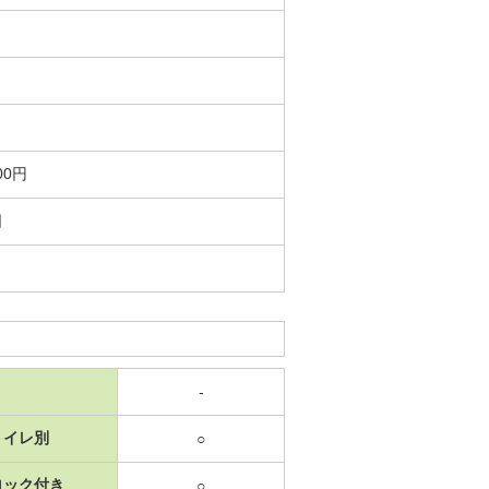
00円
日
-
トイレ別
○
ロック付き
○