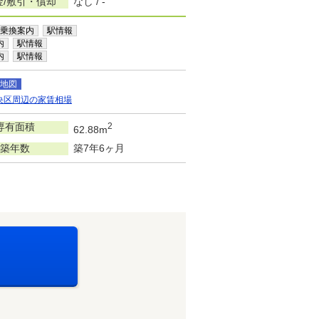
金/敷引・償却
なし / -
乗換案内
駅情報
内
駅情報
内
駅情報
地図
央区周辺の家賃相場
専有面積
2
62.88m
築年数
築7年6ヶ月