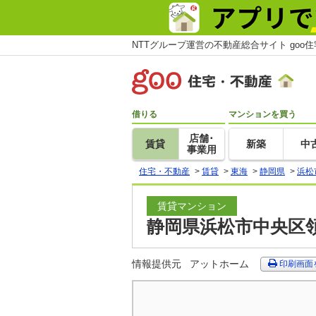
NTTグループ運営の不動産総合サイト goo
借りる
マンションを買う
店舗･
賃貸
新築
中
事業用
住宅・不動産
>
賃貸
>
東海
>
静岡県
>
浜松
賃貸マンション
静岡県浜松市中央区領
情報提供元
アットホーム
印刷画面