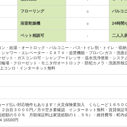
フローリング
バルコ
○
浴室乾燥機
24時間
○
ペット相談可
二人入
-
コン・給湯・オートロック・バルコニー・バス･トイレ別・トイレ・収
・シャワー・エレベーター・ＣＡＴＶ・追焚機能・プロパンガス・洗面
ーゼット・ガスコンロ可・シャンプードレッサ・温水洗浄便座・システ
駐輪場・クローゼット・モニタ付オートロック・防犯カメラ・洗面所独
以上コンロ・インターネット無料
カード払い対応物件もあります！火災保険要加入 くらしーど１６５０
、２台目３０００円／月※空き要確認 インターネット無料・賃貸保証
賃総額の５０％ 月額保証料は家賃総額の１．５％）・維持費等：町内会
 16500円