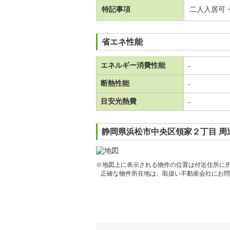
特記事項
二人入居可
省エネ性能
エネルギー消費性能
-
断熱性能
-
目安光熱費
-
静岡県浜松市中央区領家２丁目 周
※地図上に表示される物件の位置は付近住所に
正確な物件所在地は、取扱い不動産会社にお問