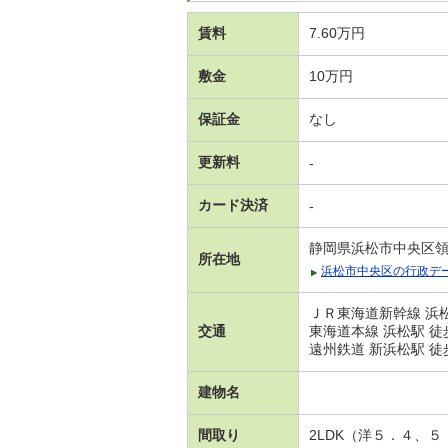
賃料
7.60万円
敷金
10万円
保証金
なし
更新料
-
カード決済
-
静岡県浜松市中央区
所在地
浜松市中央区の行政デ
ＪＲ東海道新幹線 浜松
交通
東海道本線 浜松駅 徒
遠州鉄道 新浜松駅 徒
建物名
間取り
2LDK（洋５．４、