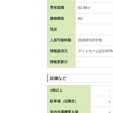
専有面積
62.88㎡
建物構造
RC
現況
入居可能時期
2026年9月中旬
情報提供元
アットホーム[1119784
情報更新日
-
設備など
2階以上
-
駐車場（近隣含）
○
室内洗濯機置き場
○