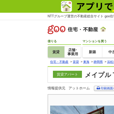
NTTグループ運営の不動産総合サイト goo
借りる
マンションを買う
店舗･
賃貸
新築
中
事業用
住宅・不動産
>
賃貸
>
東海
>
静岡県
>
浜松
メイプルＴ
賃貸アパート
情報提供元
アットホーム
印刷画面