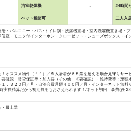
浴室乾燥機
24時間
-
ペット相談可
二人入
-
給湯・バルコニー・バス･トイレ別・洗濯機置場・室内洗濯機置き場・
浄便座・モニタ付インターホン・クローゼット・シューズボックス・イ
近！オススメ物件（＾＾）／※入居者が６５歳を超える場合見守りサー
 要確認・賃貸保証等：加入要（その他 ※要確認）・維持費等：定額
ト１，３２０円／月・自治会費月額４００円／月・インターネット無料
時実費精算だから初期費用もおさえられます！/ネット初回工事費(任 3300円
街・最上階