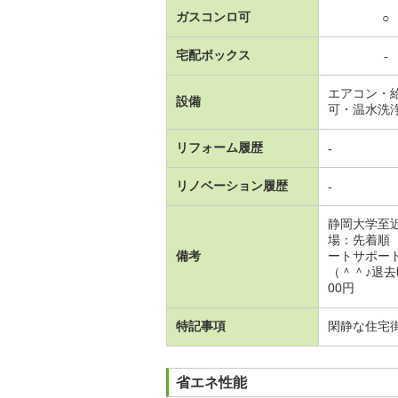
ガスコンロ可
○
宅配ボックス
-
エアコン・
設備
可・温水洗
リフォーム履歴
-
リノベーション履歴
-
静岡大学至
場：先着順
備考
ートサポー
（＾＾♪退去
00円
特記事項
閑静な住宅
省エネ性能