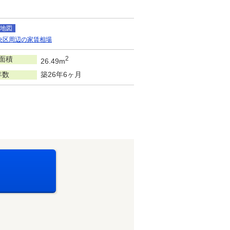
地図
央区周辺の家賃相場
面積
2
26.49m
年数
築26年6ヶ月