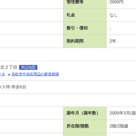
管理費等
2000円
礼金
なし
敷引・償却
-
契約期間
2年
城北２丁目
周辺地図
ータ
浜松市中央区周辺の家賃相場
ス停 停歩5分
築年月（築年数）
2000年3月(
所在階/階数
2階/2階建