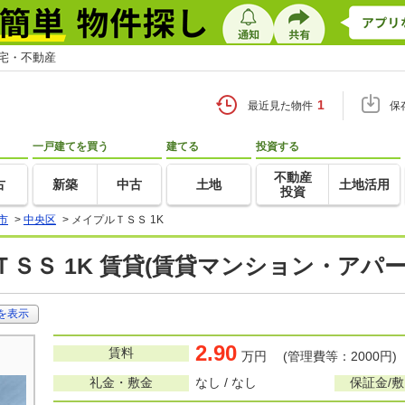
住宅・不動産
1
最近見た物件
保
一戸建てを買う
建てる
投資する
不動産
古
新築
中古
土地
土地活用
投資
市
>
中央区
>
メイプルＴＳＳ 1K
ＳＳ 1K 賃貸(賃貸マンション・アパー
を表示
2.90
賃料
万円 (管理費等：2000円)
礼金・敷金
なし / なし
保証金/