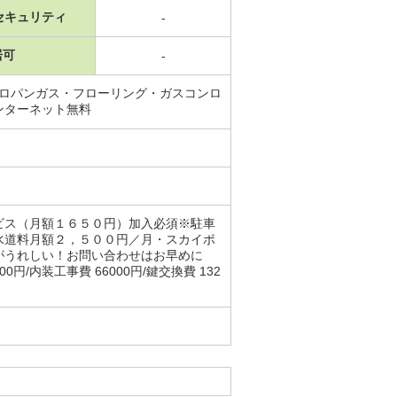
セキュリティ
-
居可
-
プロパンガス・フローリング・ガスコンロ
ンターネット無料
ビス（月額１６５０円）加入必須※駐車
水道料月額２，５００円／月・スカイポ
がうれしい！お問い合わせはお早めに
/内装工事費 66000円/鍵交換費 132