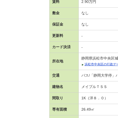
賃料
2.90万円
敷金
なし
保証金
なし
更新料
-
カード決済
-
静岡県浜松市中央区
所在地
浜松市中央区の行政デ
交通
バス/「静岡大学停」バ
建物名
メイプルＴＳＳ
間取り
1K（洋８．０）
専有面積
26.49㎡