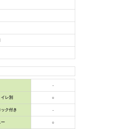
日
-
トイレ別
○
ロック付き
-
ニー
○