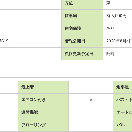
方位
東
駐車場
有 5,000円
住宅保険
あり
619]
情報公開日
2026年8月4
次回更新予定日
随時
最上階
角部屋
○
エアコン付き
バス・
○
追焚機能
オート
-
フローリング
バルコ
○