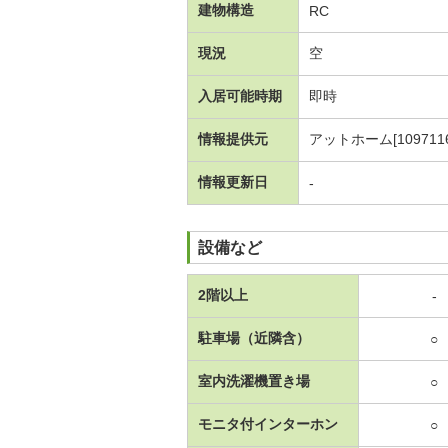
建物構造
RC
現況
空
入居可能時期
即時
情報提供元
アットホーム[1097116
情報更新日
-
設備など
2階以上
-
駐車場（近隣含）
○
室内洗濯機置き場
○
モニタ付インターホン
○