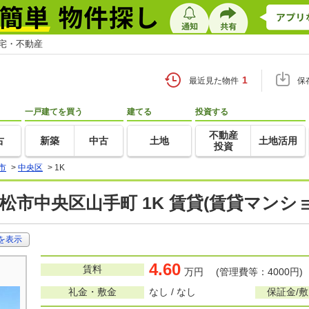
住宅・不動産
1
最近見た物件
保
一戸建てを買う
建てる
投資する
不動産
古
新築
中古
土地
土地活用
投資
市
>
中央区
>
1K
松市中央区山手町 1K 賃貸(賃貸マンシ
を表示
4.60
賃料
万円 (管理費等：4000円)
礼金・敷金
なし / なし
保証金/