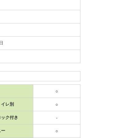
4日
○
トイレ別
○
ロック付き
-
ニー
○