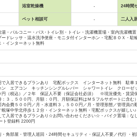
浴室乾燥機
24時間
-
ペット相談可
二人入
-
給湯・バルコニー・バス･トイレ別・トイレ・洗濯機置場・室内洗濯機
プードレッサ・温水洗浄便座・モニタ付インターホン・宅配ＢＯＸ・駐
ス・インターネット無料
円で入居できるプランあり 宅配ボックス インターネット無料 駐車
ホン エアコン キッチンシングルレバー シャワートイレ クローゼ
０円（税込）／２年 保証人不要（保証会社必須） ※現況優先・賃貸
時：３，５００円、月額：０円、月額保証料はＭＳフルサポートに含む
町内会費５００円／月・水道料３，５００円／月・管理形態／管理員の
／蜆塚中学北停歩１２分・インターネット無料・宅配ボックスが嬉しい♪
えて入居できるプランあり☆お問い合わせください☆・バイク置場：な
ート登録料 2200円
街・角部屋・管理人巡回・24時間セキュリティ・保証人不要／代行 ・