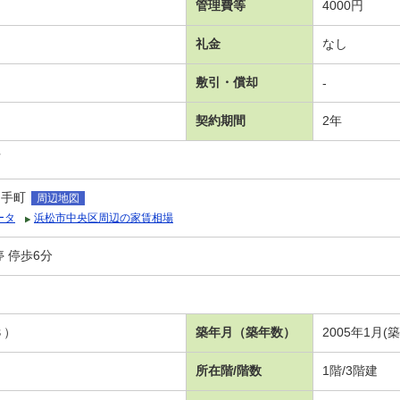
管理費等
4000円
礼金
なし
敷引・償却
-
契約期間
2年
可
山手町
周辺地図
ータ
浜松市中央区周辺の家賃相場
 停歩6分
３）
築年月（築年数）
2005年1月(
所在階/階数
1階/3階建