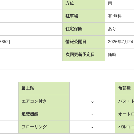
方位
南
駐車場
有 無料
住宅保険
あり
652]
情報公開日
2026年7月2
次回更新予定日
随時
最上階
角部屋
-
エアコン付き
バス・
○
追焚機能
オート
-
フローリング
バルコ
-