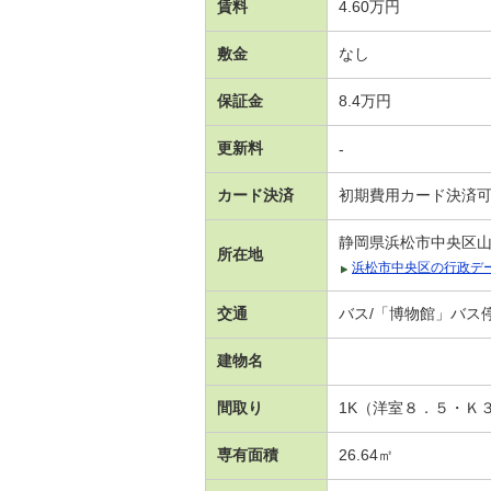
賃料
4.60万円
敷金
なし
保証金
8.4万円
更新料
-
カード決済
初期費用カード決済
静岡県浜松市中央区
所在地
浜松市中央区の行政デ
交通
バス/「博物館」バス停
建物名
間取り
1K（洋室８．５・Ｋ
専有面積
26.64㎡