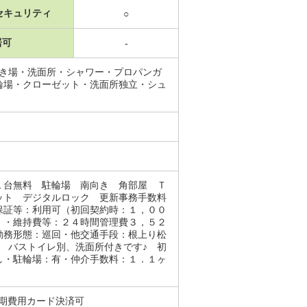
セキュリティ
○
居可
-
置き場・洗面所・シャワー・プロパンガ
輪場・クローゼット・洗面所独立・シュ
１台無料 駐輪場 南向き 角部屋 Ｔ
ット デジタルロック 更新事務手数料
保証等：利用可（初回契約時：１，００
）・維持費等：２４時間管理費３，５２
勤務形態：巡回・他交通手段：根上り松
 バストイレ別、洗面所付きです♪ 初
し・駐輪場：有・仲介手数料：１．１ヶ
初期費用カード決済可