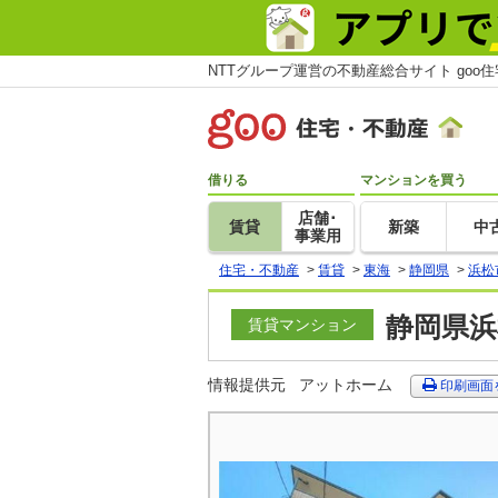
NTTグループ運営の不動産総合サイト goo
借りる
マンションを買う
店舗･
賃貸
新築
中
事業用
住宅・不動産
>
賃貸
>
東海
>
静岡県
>
浜松
静岡県浜
賃貸マンション
情報提供元
アットホーム
印刷画面