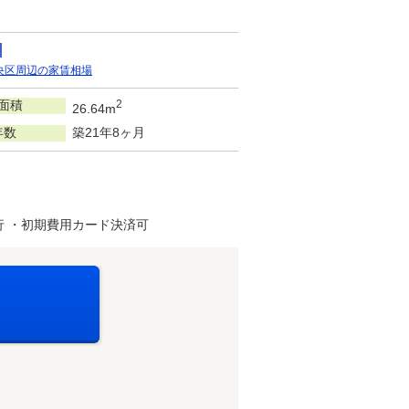
央区周辺の家賃相場
面積
2
26.64m
年数
築21年8ヶ月
 ・初期費用カード決済可