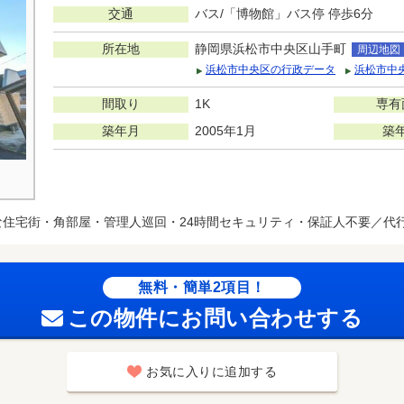
交通
バス/「博物館」バス停 停歩6分
所在地
静岡県浜松市中央区山手町
周辺地図
浜松市中央区の行政データ
浜松市中
間取り
1K
専有
築年月
2005年1月
築
な住宅街・角部屋・管理人巡回・24時間セキュリティ・保証人不要／代行
無料・簡単2項目！
この物件にお問い合わせする
お気に入りに追加する