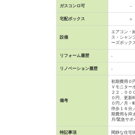
ガスコンロ可
-
宅配ボックス
○
エアコン・
設備
ス・シャン
ーズボック
リフォーム履歴
-
リノベーション履歴
-
初期費用０
Ｖモニター
２２，００
０円、更新
備考
０円／月・
停歩１６分
期費用を抑
月/緊急サポ
特記事項
閑静な住宅