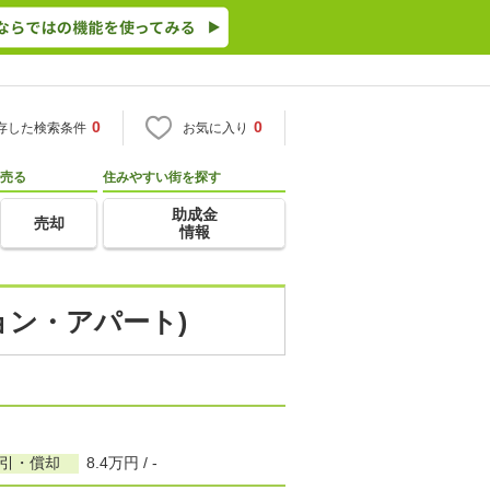
0
0
存した検索条件
お気に入り
売る
住みやすい街を探す
助成金
売却
情報
ョン・アパート)
敷引・償却
8.4万円 / -