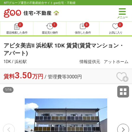
NTTグループ運営の不動産総合サイト goo住宅・不動産
0
1
0
0
最近検索した条件
最近見た物件
保存した条件
お気に入り
アビタ美吉Ⅱ 浜松駅 1DK 賃貸(賃貸マンション・
アパート)
1DK / 浜松駅
情報提供元
アットホーム
3.50
賃料
万円
/ 管理費等3000円
1
/
16