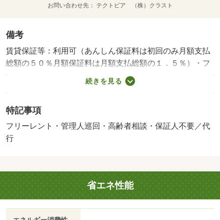
お問い合わせ先
テクトピア （株）クラスト
備考
賃貸保証等：利用可（あんしん保証料は初回のみ月額支払
総額の５０％月額保証料は月額支払総額の１．５％）・フ
リーレントあり：１ヶ月（テクトピアにて直接契約のお客
続きを見る
様のみ対象）・バルコニー：３．９５平米・管理形態／管
理員の勤務形態：巡回・インターネット無料☆全室照明器
特記事項
具付、洗浄便座付♪更にテクトピアにてご契約のお客様は、
家賃１ケ月サービス特典付です♪家電３点レンタルは家賃＋
フリーレント・管理人巡回・高齢者相談・保証人不要／代
２，０００円☆・駐輪場：有・仲介手数料：１．１ヶ月/く
行
らしーど２４ 16500円/退去修繕費 60000円
省エネ性能