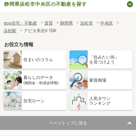
静岡県浜松市中央区の不動産を探す
goo住宅・不動産
賃貸
静岡県
浜松市
中央区
浜松駅
アビタ美吉Ⅱ 1DK
お役立ち情報
「住みたい街」
住まいのコラム
を見つけよう
暮らしのデータ
家賃相場
(補助金・助成金情報)
人気タウン
住宅ローン
ランキング
ページトップに戻る