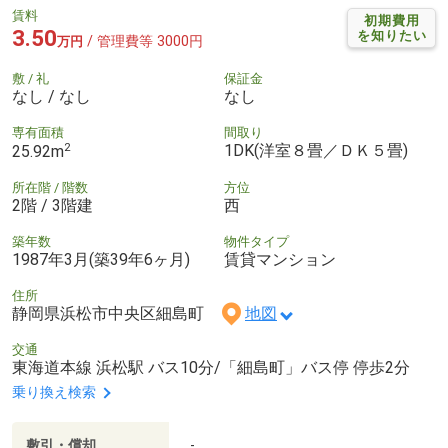
賃料
初期費用
3.50
を知りたい
/ 管理費等 3000円
万円
敷 / 礼
保証金
なし / なし
なし
専有面積
間取り
2
1DK(洋室８畳／ＤＫ５畳)
25.92m
所在階 / 階数
方位
2階 / 3階建
西
築年数
物件タイプ
1987年3月(築39年6ヶ月)
賃貸マンション
住所
静岡県浜松市中央区細島町
地図
交通
東海道本線 浜松駅 バス10分/「細島町」バス停 停歩2分
乗り換え検索
敷引・償却
-