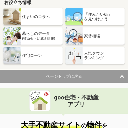
お役立ち情報
「住みたい街」
住まいのコラム
を見つけよう
暮らしのデータ
家賃相場
(補助金・助成金情報)
人気タウン
住宅ローン
ランキング
ページトップに戻る
goo住宅・不動産
アプリ
大手不動産サイト
物件
の
を