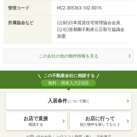
管理コード
HC2-305363-102-0015
所属協会など
(公財)日本賃貸住宅管理協会会員、
(公社)首都圏不動産公正取引協議会
加盟
この会社の他の物件情報を見る
この不動産会社に相談する
無料・簡単入力2項目
入居条件
について聞く
お店で直接
お店に行って
相談する
似た物件を探してもらう
お問い合わせ先
ハウスコム静岡（株） 浜松東店