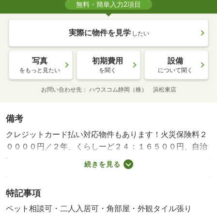
無料・簡単入力2項目
実際に物件を見学
したい
写真
初期費用
設備
をもっと見たい
を聞く
について聞く
お問い合わせ先
ハウスコム静岡（株） 浜松東店
備考
クレジットカード払い対応物件もあります！火災保険料２
００００円／２年、くらしーど２４：１６５００円、自治
会入会金１０００円、自治会費５００円／月、ペット飼育
続きを見る
する場合は敷金３ヶ月・賃貸保証等：加入要（初回保証
料：賃料総額の５０％ 月額：賃料総額の１．５％）・維
特記事項
持費等：自治会費５００円／月・ペット条件：小型犬可／
猫可・ペット可物件。角部屋です。カウンターキッチンに
ペット相談可・二人入居可・角部屋・外観タイル張り