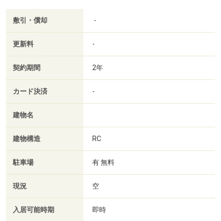
敷引・償却
-
更新料
-
契約期間
2年
カード決済
-
建物名
建物構造
RC
駐車場
有 無料
現況
空
入居可能時期
即時