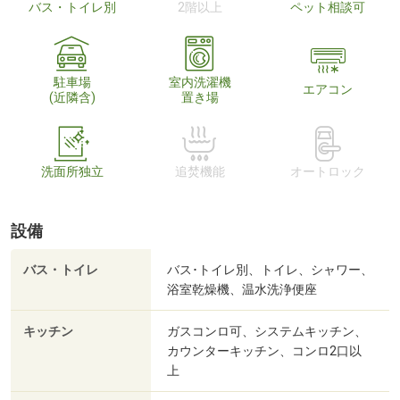
バス・トイレ別
2階以上
ペット相談可
駐車場
室内洗濯機
エアコン
(近隣含)
置き場
洗面所独立
追焚機能
オートロック
設備
バス・トイレ
バス･トイレ別、トイレ、シャワー、
浴室乾燥機、温水洗浄便座
キッチン
ガスコンロ可、システムキッチン、
カウンターキッチン、コンロ2口以
上