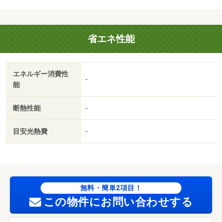
システムキッチン２口コンロ付きでお料理がはかどりま
す。ウォークインクローゼット、浴室乾燥機付き。・駐輪
場：有（無料）/くらしーど24 16500円/自治会入会
省エネ性能
金 1000円
エネルギー消費性
-
能
断熱性能
-
目安光熱費
-
無料・簡単2項目！
この物件にお問い合わせする