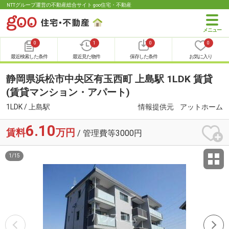
NTTグループ運営の不動産総合サイト goo住宅・不動産
0
1
0
0
最近検索した条件
最近見た物件
保存した条件
お気に入り
静岡県浜松市中央区有玉西町 上島駅 1LDK 賃貸
(賃貸マンション・アパート)
1LDK / 上島駅
情報提供元
アットホーム
6.10
賃料
万円
/ 管理費等3000円
1
/
15