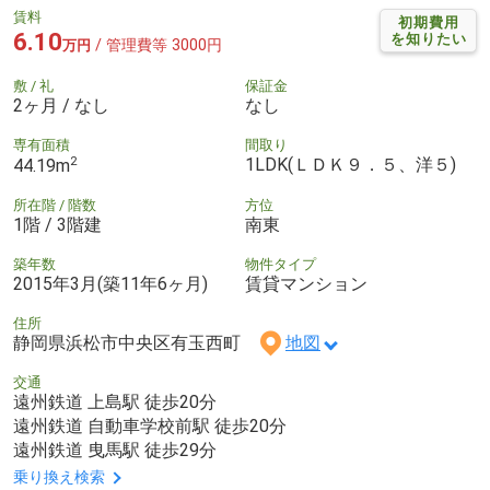
賃料
初期費用
6.10
を知りたい
/ 管理費等 3000円
万円
敷 / 礼
保証金
2ヶ月 / なし
なし
専有面積
間取り
2
1LDK(ＬＤＫ９．５、洋５)
44.19m
所在階 / 階数
方位
1階 / 3階建
南東
築年数
物件タイプ
2015年3月(築11年6ヶ月)
賃貸マンション
住所
静岡県浜松市中央区有玉西町
地図
交通
遠州鉄道 上島駅 徒歩20分
遠州鉄道 自動車学校前駅 徒歩20分
遠州鉄道 曳馬駅 徒歩29分
乗り換え検索