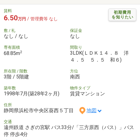
賃料
初期費用
6.50
を知りたい
/ 管理費等 なし
万円
敷 / 礼
保証金
なし / なし
なし
専有面積
間取り
2
3LDK(ＬＤＫ１４．８ 洋
68.85m
４．５ ５．５ 和６)
所在階 / 階数
方位
3階 / 5階建
南西
築年数
物件タイプ
1998年7月(築28年2ヶ月)
賃貸マンション
住所
静岡県浜松市中央区葵西５丁目
地図
交通
遠州鉄道 さぎの宮駅 バス33分/「三方原西（バス）」バス
停 停歩4分