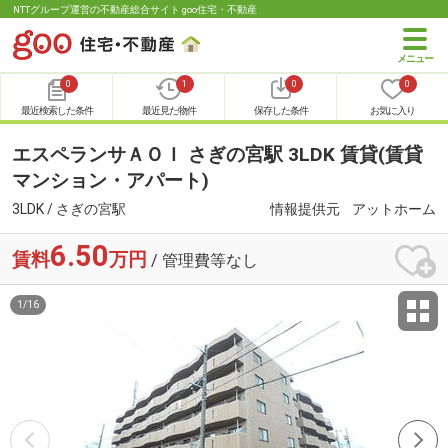
NTTグループ運営の不動産総合サイト goo住宅・不動産
0
1
0
0
最近検索した条件
最近見た物件
保存した条件
お気に入り
エスペランサＡＯＩ さぎの宮駅 3LDK 賃貸(賃貸
マンション・アパート)
3LDK / さぎの宮駅
情報提供元
アットホーム
6.50
賃料
万円
/ 管理費等なし
1
/
16