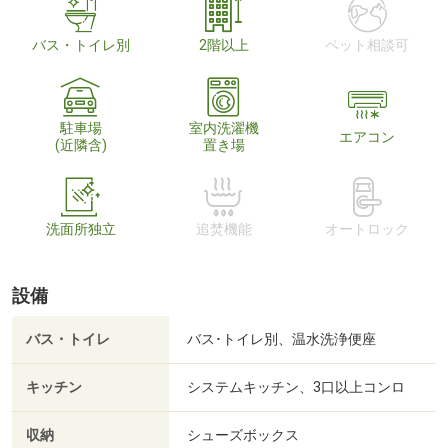
バス・トイレ別
2階以上
ペット相談可
駐車場
室内洗濯機
エアコン
(近隣含)
置き場
洗面所独立
追焚機能
オートロック
設備
バス・トイレ
バス･トイレ別、温水洗浄便座
キッチン
システムキッチン、3口以上コンロ
収納
シューズボックス