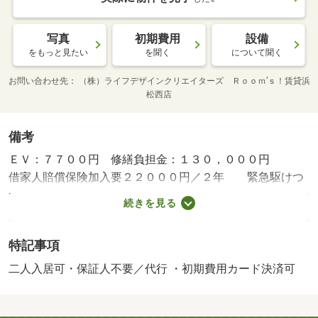
写真
初期費用
設備
をもっと見たい
を聞く
について聞く
お問い合わせ先
（株）ライフデザインクリエイターズ Ｒｏｏｍ’ｓ！賃貸浜
松西店
備考
ＥＶ：７７００円 修繕負担金：１３０，０００円
借家人賠償保険加入要２２０００円／２年 緊急駆けつ
けサポート１１００円／月・静岡県のお部屋探しはルーム
続きを見る
ズ賃貸へ！・バイク置場：なし・駐輪場：有/定額補修
費 130000円
特記事項
二人入居可・保証人不要／代行 ・初期費用カード決済可