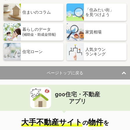
「住みたい街」
住まいのコラム
を見つけよう
暮らしのデータ
家賃相場
(補助金・助成金情報)
人気タウン
住宅ローン
ランキング
ページトップに戻る
goo住宅・不動産
アプリ
大手不動産サイト
物件
の
を