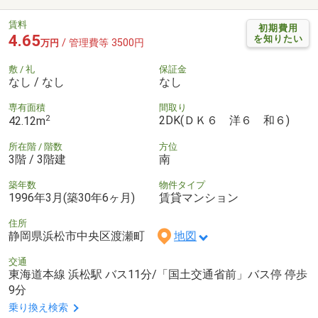
賃料
初期費用
4.65
を知りたい
/ 管理費等 3500円
万円
敷 / 礼
保証金
なし / なし
なし
専有面積
間取り
2
2DK(ＤＫ６ 洋６ 和６)
42.12m
所在階 / 階数
方位
3階 / 3階建
南
築年数
物件タイプ
1996年3月(築30年6ヶ月)
賃貸マンション
住所
静岡県浜松市中央区渡瀬町
地図
交通
東海道本線 浜松駅 バス11分/「国土交通省前」バス停 停歩
9分
乗り換え検索