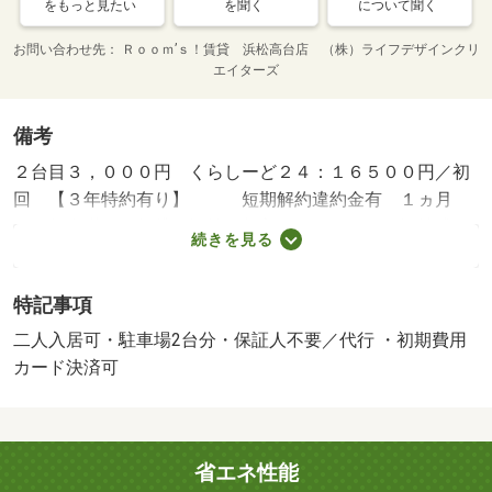
をもっと見たい
を聞く
について聞く
お問い合わせ先
Ｒｏｏｍ’ｓ！賃貸 浜松高台店 （株）ライフデザインクリ
エイターズ
備考
２台目３，０００円 くらしーど２４：１６５００円／初
回 【３年特約有り】 短期解約違約金有 １ヵ月
（２年未満）・賃貸保証等：加入要（あんしん保証株式会
続きを見る
社利用必須 初回保証料・・・賃料総額の５０％ 月額保
証料・・・賃料総額の１．５％）・静岡県のお部屋探しは
特記事項
ルームズ賃貸へ！・バイク置場：なし・駐輪場：有
二人入居可・駐車場2台分・保証人不要／代行 ・初期費用
カード決済可
省エネ性能