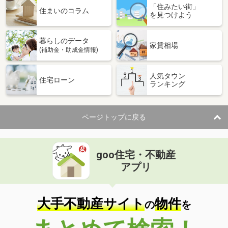
「住みたい街」
住まいのコラム
を見つけよう
暮らしのデータ
家賃相場
(補助金・助成金情報)
人気タウン
住宅ローン
ランキング
ページトップに戻る
goo住宅・不動産
アプリ
大手不動産サイト
物件
の
を