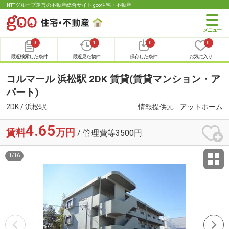
NTTグループ運営の不動産総合サイト goo住宅・不動産
0
1
0
0
最近検索した条件
最近見た物件
保存した条件
お気に入り
コルマール 浜松駅 2DK 賃貸(賃貸マンション・ア
パート)
2DK / 浜松駅
情報提供元
アットホーム
4.65
賃料
万円
/ 管理費等3500円
1
/
16