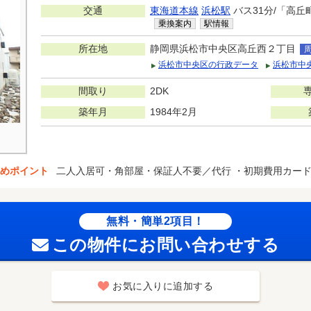
交通
東海道本線
浜松駅
バス31分/「高丘
乗換案内
駅情報
所在地
静岡県浜松市中央区高丘西２丁目
浜松市中央区の行政データ
浜松市中
間取り
2DK
築年月
1984年2月
めポイント
二人入居可・角部屋・保証人不要／代行 ・初期費用カー
無料・簡単2項目！
この物件にお問い合わせする
お気に入りに追加する