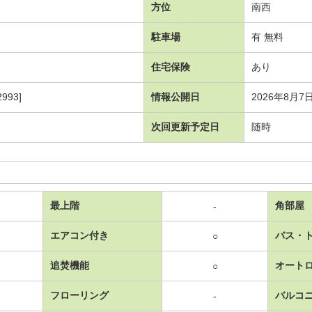
方位
南西
駐車場
有 無料
住宅保険
あり
993]
情報公開日
2026年8月7
次回更新予定日
随時
最上階
角部屋
-
エアコン付き
バス・
○
追焚機能
オート
○
フローリング
バルコ
-