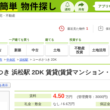
住宅・不動産
1
最近見た物件
保
一戸建てを買う
建てる
投資する
不動産
古
新築
中古
土地
土地活用
投資
市
>
中央区
>
浜松駅
>
コーポさつき 2DK
き 浜松駅 2DK 賃貸(賃貸マンション
を表示
4.50
賃料
万円 (管理費等：3000円)
礼金・敷金
なし / 6.6万円
保証金