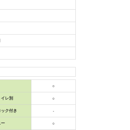
日
○
トイレ別
○
ロック付き
-
ニー
○