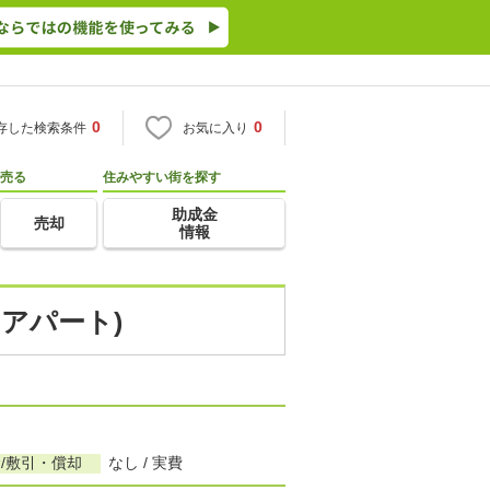
0
0
存した検索条件
お気に入り
売る
住みやすい街を探す
助成金
売却
情報
・アパート)
/敷引・償却
なし / 実費