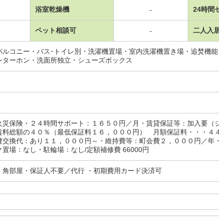
浴室乾燥機
24時間
-
ペット相談可
二人入
-
バルコニー・バス･トイレ別・洗濯機置場・室内洗濯機置き場・追焚機
ンターホン・洗面所独立・シューズボックス
火災保険・２４時間サポート：１６５０円／月・賃貸保証等：加入要（
賃料総額の４０％（最低保証料１６，０００円） 月額保証料・・・４
鍵交換代：あり１１，０００円～・維持費等：町会費２，０００円／年
置場：なし・駐輪場：なし/定額補修費 66000円
・角部屋・保証人不要／代行 ・初期費用カード決済可