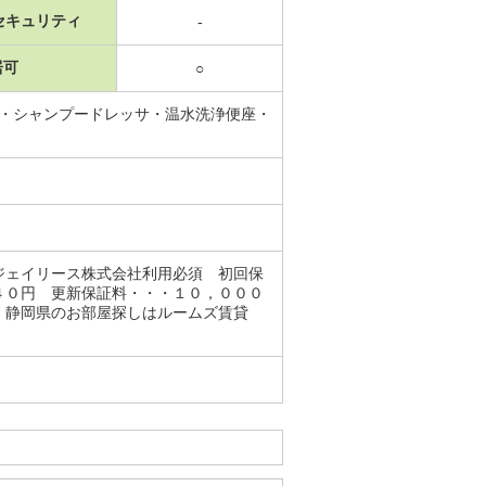
セキュリティ
-
居可
○
能・シャンプードレッサ・温水洗浄便座・
ジェイリース株式会社利用必須 初回保
４０円 更新保証料・・・１０，０００
・静岡県のお部屋探しはルームズ賃貸