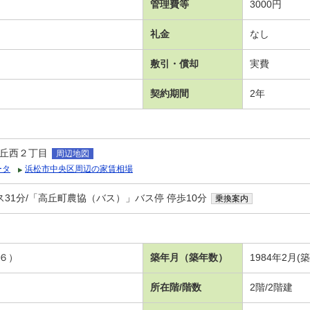
管理費等
3000円
礼金
なし
敷引・償却
実費
契約期間
2年
丘西２丁目
周辺地図
ータ
浜松市中央区周辺の家賃相場
ス31分/「高丘町農協（バス）」バス停 停歩10分
乗換案内
 ６）
築年月（築年数）
1984年2月(
所在階/階数
2階/2階建