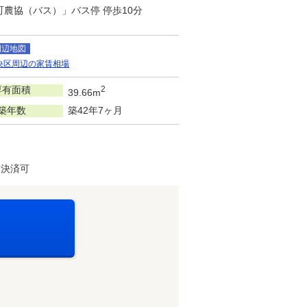
町農協（バス）」バス停 停歩10分
周辺地図
央区周辺の家賃相場
専有面積
2
39.66m
築年数
築42年7ヶ月
ド決済可