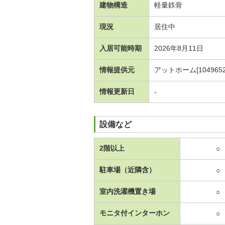
建物構造
軽量鉄骨
現況
居住中
入居可能時期
2026年8月11日
情報提供元
アットホーム[1049652
情報更新日
-
設備など
2階以上
○
駐車場（近隣含）
○
室内洗濯機置き場
○
モニタ付インターホン
○