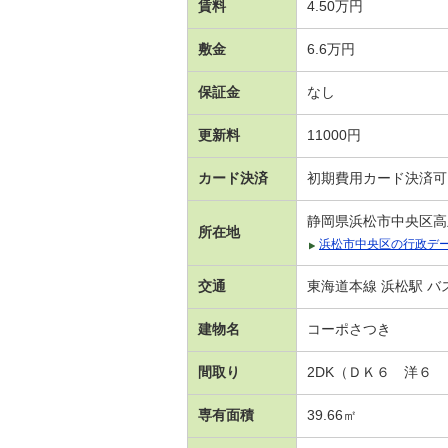
賃料
4.50万円
敷金
6.6万円
保証金
なし
更新料
11000円
カード決済
初期費用カード決済可
静岡県浜松市中央区高
所在地
浜松市中央区の行政デ
交通
東海道本線 浜松駅 バ
建物名
コーポさつき
間取り
2DK（ＤＫ６ 洋６
専有面積
39.66㎡