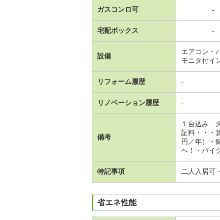
ガスコンロ可
-
宅配ボックス
-
エアコン・
設備
モニタ付イ
リフォーム履歴
-
リノベーション履歴
-
１台込み 
証料・・・
備考
円／年）・
へ！・バイク
特記事項
二人入居可
省エネ性能