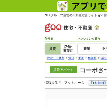
NTTグループ運営の不動産総合サイト goo
借りる
マンションを買う
店舗･
賃貸
新築
中
事業用
住宅・不動産
>
賃貸
>
東海
>
静岡県
>
浜松
コーポさつ
賃貸アパート
情報提供元
アットホーム
印刷画面