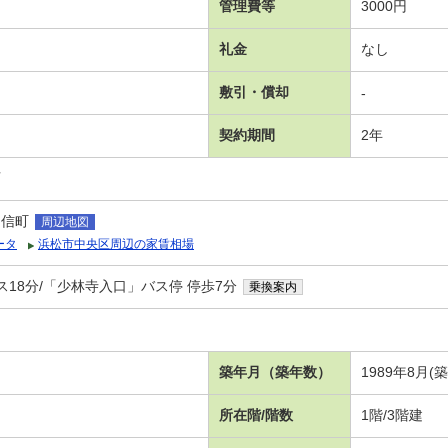
管理費等
3000円
礼金
なし
敷引・償却
-
契約期間
2年
可
助信町
周辺地図
ータ
浜松市中央区周辺の家賃相場
ス18分/「少林寺入口」バス停 停歩7分
乗換案内
築年月（築年数）
1989年8月(
所在階/階数
1階/3階建