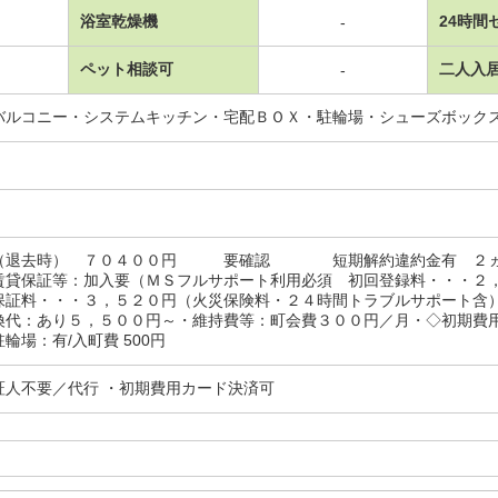
浴室乾燥機
24時間
-
ペット相談可
二人入
-
バルコニー・システムキッチン・宅配ＢＯＸ・駐輪場・シューズボック
（退去時） ７０４００円 要確認 短期解約違約金有 ２ヵ月
賃貸保証等：加入要（ＭＳフルサポート利用必須 初回登録料・・・２
保証料・・・３，５２０円（火災保険料・２４時間トラブルサポート含
換代：あり５，５００円～・維持費等：町会費３００円／月・◇初期費
輪場：有/入町費 500円
証人不要／代行 ・初期費用カード決済可