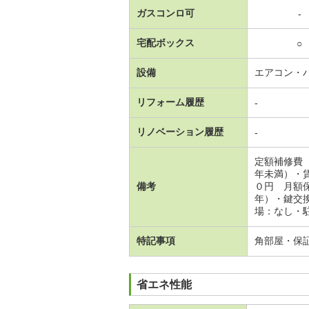
ガスコンロ可
-
宅配ボックス
○
設備
エアコン・
リフォーム履歴
-
リノベーション履歴
-
定額補修費
年未満）・
備考
０円 月額
年）・鍵交
場：なし・駐
特記事項
角部屋・保
省エネ性能