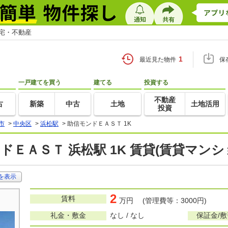
住宅・不動産
1
最近見た物件
保
一戸建てを買う
建てる
投資する
不動産
古
新築
中古
土地
土地活用
投資
市
>
中央区
>
浜松駅
>
助信モンドＥＡＳＴ 1K
ドＥＡＳＴ 浜松駅 1K 賃貸(賃貸マン
を表示
2
賃料
万円 (管理費等：3000円)
礼金・敷金
なし / なし
保証金/