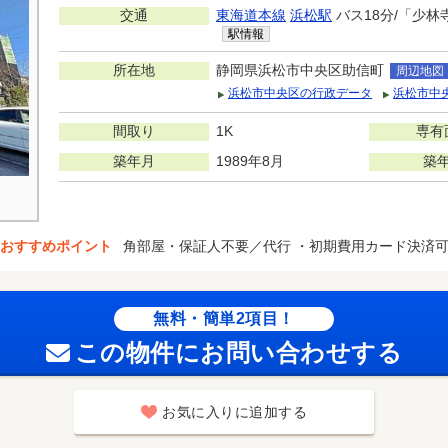
交通
東海道本線
浜松駅
バス18分/「少林
駅情報
所在地
静岡県浜松市中央区助信町
周辺地図
浜松市中央区の行政データ
浜松市中
間取り
1K
専有
築年月
1989年8月
築
おすすめポイント
角部屋・保証人不要／代行 ・初期費用カード決済
無料・簡単2項目！
この物件にお問い合わせする
お気に入りに追加する