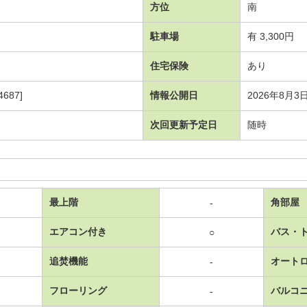
方位
南
駐車場
有 3,300円
住宅保険
あり
687]
情報公開日
2026年8月3
次回更新予定日
随時
最上階
角部屋
-
エアコン付き
バス・
○
追焚機能
オート
-
フローリング
バルコ
-