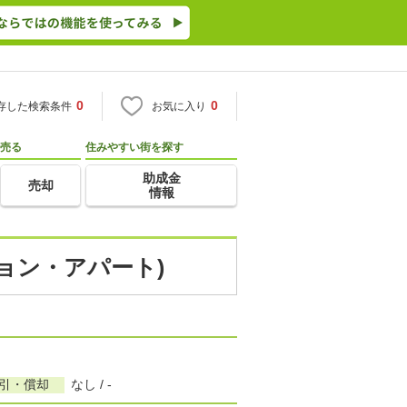
0
0
存した検索条件
お気に入り
売る
住みやすい街を探す
助成金
売却
情報
ション・アパート)
敷引・償却
なし / -