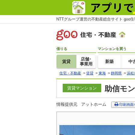
NTTグループ運営の不動産総合サイト goo
借りる
マンションを買う
店舗･
賃貸
新築
中
事業用
住宅・不動産
>
賃貸
>
東海
>
静岡県
>
浜松
助信モン
賃貸マンション
情報提供元
アットホーム
印刷画面