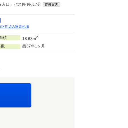
寺入口」バス停 停歩7分
乗換案内
央区周辺の家賃相場
面積
2
18.63m
年数
築37年1ヶ月
可