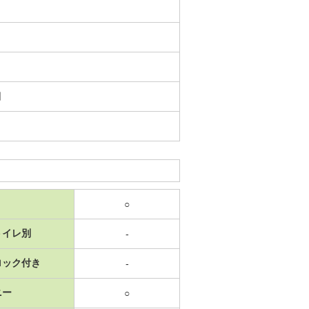
日
○
トイレ別
-
ロック付き
-
ニー
○