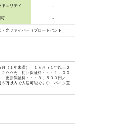
セキュリティ
-
居可
-
ス・光ファイバー（ブロードバンド）
（１年未満） １ヵ月（１年以上２
，２００円 初回保証料・・・１，００
） 更新保証料・・・３，５００円／
用５万以内で入居可能です◇・バイク置