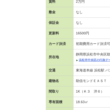
賃料
2万円
敷金
なし
保証金
なし
更新料
16500円
カード決済
初期費用カード決済
静岡県浜松市中央区
所在地
浜松市中央区の行政デ
交通
東海道本線 浜松駅 バ
建物名
助信モンドＥＡＳＴ
間取り
1K（Ｋ３ 洋６）
専有面積
18.63㎡