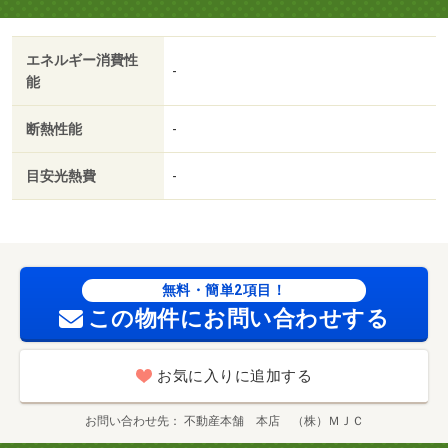
ださい！・バイク置場：なし・駐輪場：有・仲介手数料：
１．１ヶ月/ICﾛｯｸ電池 2750円/自治会入会金 400円/ハウス
エネルギー消費性
クリーニング 77000円
-
能
断熱性能
-
目安光熱費
-
無料・簡単2項目！
この物件にお問い合わせする
お気に入りに追加する
お問い合わせ先
不動産本舗 本店 （株）ＭＪＣ