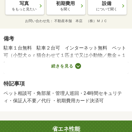
写真
初期費用
設備
をもっと見たい
を聞く
について聞く
お問い合わせ先
不動産本舗 本店 （株）ＭＪＣ
備考
駐車１台無料 駐車２台可 インターネット無料 ペット
可（小型犬ｏｒ猫合わせて１匹まで又は小動物／敷金＋１
カ月） ホームセキュリティ 防犯合わせガラス エアコ
続きを見る
ン２台 対面キッチン シャワートイレ シャンプードレ
ッサー 追い焚き 保証人不要（保証会社必須） ※現況
特記事項
優先・賃貸保証等：加入要（初回契約時：３５，０００
円、月額：１％、月額保証料：賃料総額の１％＋８００
ペット相談可・角部屋・管理人巡回・24時間セキュリテ
円）・鍵交換代：あり１６，５００円～・維持費等：町内
ィ・保証人不要／代行 ・初期費用カード決済可
会費５４０円／月・ペット条件：小型犬可／猫可・管理形
態／管理員の勤務形態：巡回・和合町のペット可ファミリ
ー物件☆ホームセキュリティ付きで防犯面安心です☆イン
省エネ性能
ターネット無料も嬉しいですね☆駐車場２台目もご相談く