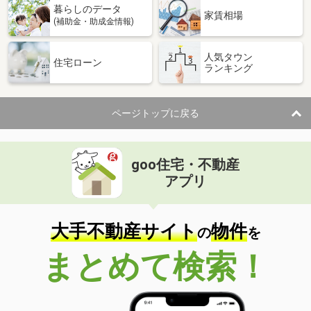
暮らしのデータ
家賃相場
(補助金・助成金情報)
人気タウン
住宅ローン
ランキング
ページトップに戻る
goo住宅・不動産
アプリ
大手不動産サイト
物件
の
を
まとめて検索！