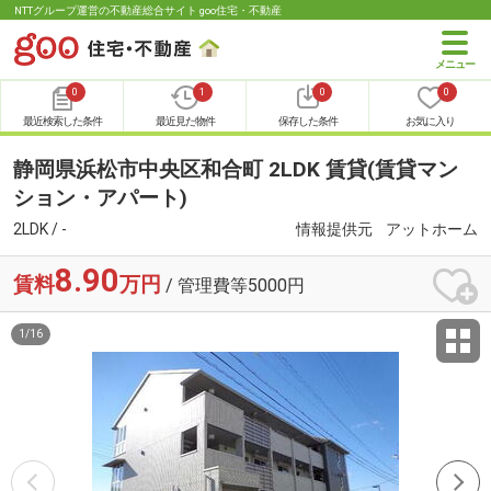
NTTグループ運営の不動産総合サイト goo住宅・不動産
0
1
0
0
最近検索した条件
最近見た物件
保存した条件
お気に入り
静岡県浜松市中央区和合町 2LDK 賃貸(賃貸マン
ション・アパート)
2LDK / -
情報提供元
アットホーム
8.90
賃料
万円
/ 管理費等5000円
1
/
16