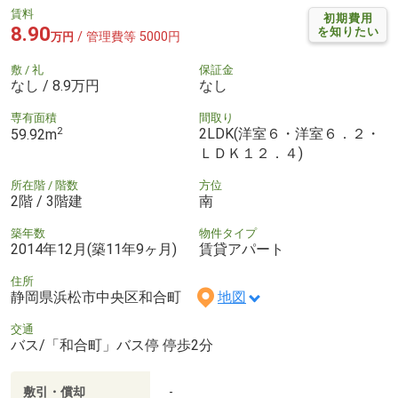
賃料
初期費用
8.90
を知りたい
/ 管理費等 5000円
万円
敷 / 礼
保証金
なし / 8.9万円
なし
専有面積
間取り
2
2LDK(洋室６・洋室６．２・
59.92m
ＬＤＫ１２．４)
所在階 / 階数
方位
2階 / 3階建
南
築年数
物件タイプ
2014年12月(築11年9ヶ月)
賃貸アパート
住所
静岡県浜松市中央区和合町
地図
交通
バス/「和合町」バス停 停歩2分
敷引・償却
-