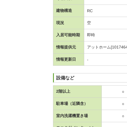
建物構造
RC
現況
空
入居可能時期
即時
情報提供元
アットホーム[1017464
情報更新日
-
設備など
2階以上
○
駐車場（近隣含）
○
室内洗濯機置き場
○