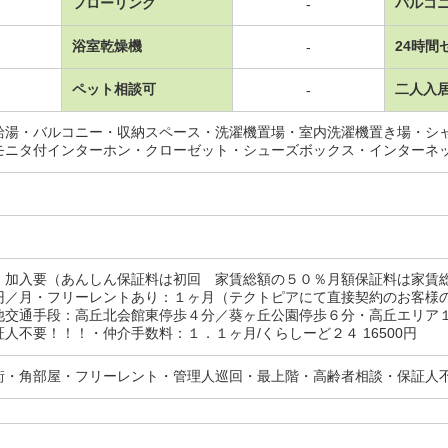
フローリング
バルコ
-
浴室乾燥機
24時間
-
ペット相談可
二人入
-
給湯・バルコニー・収納スペース・洗濯機置場・室内洗濯機置き場・シ
モニタ付インターホン・クローゼット・シューズボックス・インターネ
：加入要（あんしん保証料は初回 家賃総額の５０％月額保証料は家賃
円／月・フリーレントあり：１ヶ月（テクトピアにて直接契約のお客様
他交通手段：高丘北会館東停歩４分／葵ヶ丘公園停歩６分・高丘エリア
人不要！！！・仲介手数料：１．１ヶ月/くらしーど２４ 16500円
街・角部屋・フリーレント・管理人巡回・最上階・高齢者相談・保証人