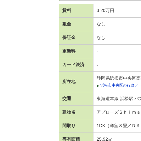
賃料
3.20万円
敷金
なし
保証金
なし
更新料
-
カード決済
-
静岡県浜松市中央区高
所在地
浜松市中央区の行政デ
交通
東海道本線 浜松駅 バ
建物名
アプローズＳｈｉｍ
間取り
1DK（洋室８畳／Ｄ
専有面積
25.92㎡