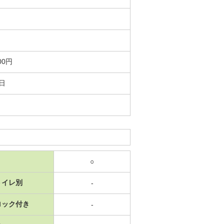
00円
5日
○
トイレ別
-
ロック付き
-