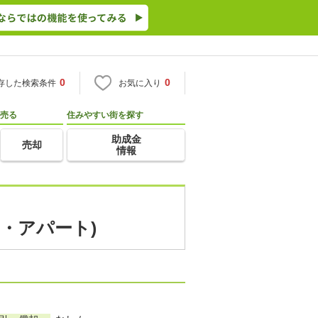
0
0
存した検索条件
お気に入り
売る
住みやすい街を探す
助成金
売却
情報
ン・アパート)