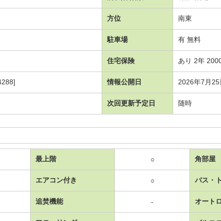
方位
南東
駐車場
有 無料
住宅保険
あり 2年 200
288]
情報公開日
2026年7月2
次回更新予定日
随時
最上階
角部屋
○
エアコン付き
バス・
○
追焚機能
オート
-