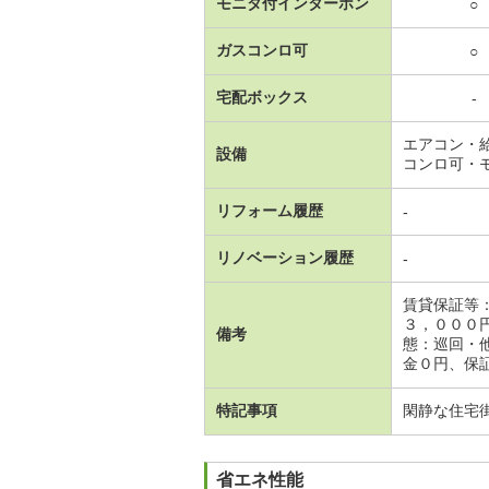
モニタ付インターホン
○
ガスコンロ可
○
宅配ボックス
-
エアコン・
設備
コンロ可・
リフォーム履歴
-
リノベーション履歴
-
賃貸保証等
３，０００
備考
態：巡回・
金０円、保証
特記事項
閑静な住宅
省エネ性能