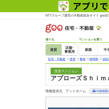
NTTグループ運営の不動産総合サイト goo
借りる
マンションを買う
店舗･
賃貸
新築
中
事業用
住宅・不動産
>
賃貸
>
東海
>
静岡県
>
浜松
賃貸マンション
アプローズＳｈｉｍａ
情報提供元
アットホーム
印刷画面