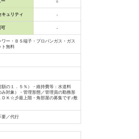
ニー
○
セキュリティ
-
居可
-
ャワー・ＢＳ端子・プロパンガス・ガス
ット無料
総額の１．５％）・維持費等：水道料
のみ対象）・管理形態／管理員の勤務形
１ＤＫ☆彡最上階・角部屋の募集です♪敷
不要／代行