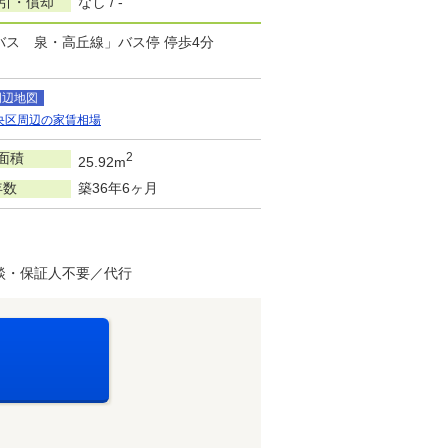
敷引・償却
なし / -
バス 泉・高丘線」バス停 停歩4分
周辺地図
央区周辺の家賃相場
面積
2
25.92m
年数
築36年6ヶ月
談・保証人不要／代行