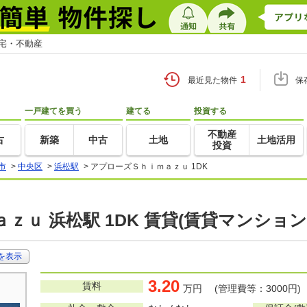
住宅・不動産
1
最近見た物件
保
一戸建てを買う
建てる
投資する
不動産
古
新築
中古
土地
土地活用
投資
市
>
中央区
>
浜松駅
>
アプローズＳｈｉｍａｚｕ 1DK
ｚｕ 浜松駅 1DK 賃貸(賃貸マンショ
を表示
3.20
賃料
万円 (管理費等：3000円)