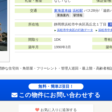
礼金・敷金
なし / なし
保証金/
交通
東海道本線
浜松駅
バス28分/「遠鉄
乗換案内
駅情報
所在地
静岡県浜松市中央区高丘北１丁目
浜松市中央区の行政データ
浜松市中
間取り
1DK
専有
築年月
1990年3月
築
閑静な住宅街・角部屋・フリーレント・管理人巡回・最上階・高齢者相
無料・簡単2項目！
この物件にお問い合わせする
お気に入りに追加する