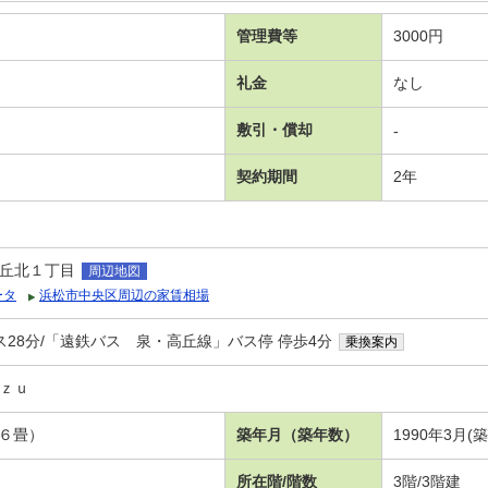
管理費等
3000円
礼金
なし
敷引・償却
-
契約期間
2年
丘北１丁目
周辺地図
ータ
浜松市中央区周辺の家賃相場
ス28分/「遠鉄バス 泉・高丘線」バス停 停歩4分
乗換案内
ａｚｕ
Ｋ６畳）
築年月（築年数）
1990年3月(
所在階/階数
3階/3階建