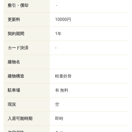
敷引・償却
-
更新料
10000円
契約期間
1年
カード決済
-
建物名
建物構造
軽量鉄骨
駐車場
有 無料
現況
空
入居可能時期
即時