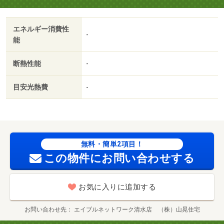
きあり、お車をお持ちの方に。・賃貸保証等：加入要（オ
リコフォレントインシュア 初回保証料として、月額集金
エネルギー消費性
金額の５０％必要。月額保証料として集金金額の１．２％
-
能
必要。）・維持費等：ライフサポート２，２００円／月・
他交通手段：静岡鉄道静岡清水線新清水駅バス１６分高橋
断熱性能
-
中停歩３分・ＴＶインターフォンを設置し、セキュリティ
に配慮した物件です。お手入れや収納のしやすい洗面化粧
目安光熱費
-
台が設置されています。暑い日でも寒い日でも、エアコン
のある物件なら安心です。/室内清掃費 71500円/鍵交換
代 6600円/害虫駆除費 22000円
無料・簡単2項目！
この物件にお問い合わせする
お気に入りに追加する
お問い合わせ先
エイブルネットワーク清水店 （株）山晃住宅