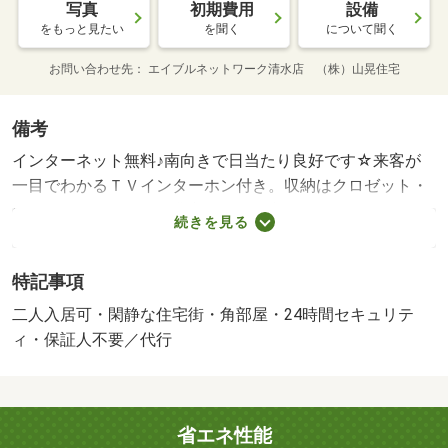
写真
初期費用
設備
をもっと見たい
を聞く
について聞く
お問い合わせ先
エイブルネットワーク清水店 （株）山晃住宅
備考
インターネット無料♪南向きで日当たり良好です☆来客が
一目でわかるＴＶインターホン付き。収納はクロゼット・
シューズボックスなど豊富なので、衣類や履き物の整理が
続きを見る
しやすく便利です。入居後、改めて便利に感じるのは独立
した洗面所の物件。汚れを落としやすい、フローリング張
特記事項
りの物件です。おかずや汁物など何品も作りたい人におす
すめな２口コンロを設置しています。隣り合う住戸が片側
二人入居可・閑静な住宅街・角部屋・24時間セキュリテ
にしかないため、お互いの生活音が響きにくい角部屋にな
ィ・保証人不要／代行
ります。映画なども楽しめるＣＡＴＶ対応の物件となって
います。二人暮らしもできる物件です。パートナーと大切
な時間を過ごしましょう。この物件はバルコニー付きで、
省エネ性能
用途に合わせて活用できおすすめです。今なら駐車場に空