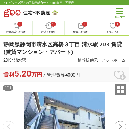
NTTグループ運営の不動産総合サイト goo住宅・不動産
0
1
0
0
最近検索した条件
最近見た物件
保存した条件
お気に入り
静岡県静岡市清水区高橋３丁目 清水駅 2DK 賃貸
(賃貸マンション・アパート)
2DK / 清水駅
情報提供元
アットホーム
5.20
賃料
万円
/ 管理費等4000円
1
/
16