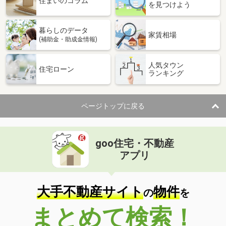
住まいのコラム
を見つけよう
暮らしのデータ
家賃相場
(補助金・助成金情報)
人気タウン
住宅ローン
ランキング
ページトップに戻る
goo住宅・不動産
アプリ
大手不動産サイト
物件
の
を
まとめて検索！