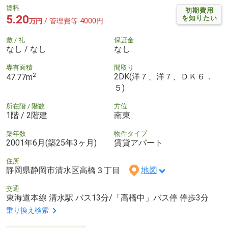
賃料
初期費用
5.20
を知りたい
/ 管理費等 4000円
万円
敷 / 礼
保証金
なし / なし
なし
専有面積
間取り
2
2DK(洋７、洋７、ＤＫ６．
47.77m
５)
所在階 / 階数
方位
1階 / 2階建
南東
築年数
物件タイプ
2001年6月(築25年3ヶ月)
賃貸アパート
住所
静岡県静岡市清水区高橋３丁目
地図
交通
東海道本線 清水駅 バス13分/「高橋中」バス停 停歩3分
乗り換え検索