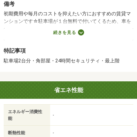
備考
初期費用や毎月のコストを抑えたい方におすすめの賃貸マ
ンションです☆駐車場が１台無料で付いてくるため、車を
所有されている方に嬉しい条件が揃っています♪収納スパー
続きを見る
スも充実◎２台目駐車場確保可能（空き要確認）！東海道
本線「安倍川駅」から徒歩１４分の場所にあり、最寄りの
特記事項
バス停から徒歩２分と、雨の日の通勤通学にも便利な環境
です★最上階の４階に位置する、プライベート感のある角
駐車場2台分・角部屋・24時間セキュリティ・最上階
部屋の住まいです★バス・トイレ別、独立洗面台、室内洗
濯機置場など、水回りの使いやすさにこだわりました！２
人入居やファミリーでの新生活に選ばれています♪・維持費
省エネ性能
等：２台目駐車場６，０００円／月・他交通手段：東海道
本線静岡駅バス３２分東新田団地前停歩２分／静岡鉄道静
岡清水線新静岡駅バス３３分東新田団地前停歩２分・最上
エネルギー消費性
階の４階に位置する、プライベート感のある角部屋の住ま
-
能
いです★バス・トイレ別、独立洗面台、室内洗濯機置場な
ど、水回りの使いやすさにこだわりました！２人入居やフ
断熱性能
-
ァミリーでの新生活に選ばれています♪・バイク置場：有・