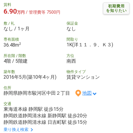
賃料
初期費用
6.90
を知りたい
/ 管理費等 7500円
万円
敷 / 礼
保証金
なし / 1ヶ月
なし
専有面積
間取り
2
1K(洋１１．９、Ｋ３)
36.48m
所在階 / 階数
方位
4階 / 5階建
南西
築年数
物件タイプ
2016年5月(築10年4ヶ月)
賃貸マンション
住所
静岡県静岡市駿河区中田２丁目
地図
交通
東海道本線 静岡駅 徒歩15分
静岡鉄道静岡清水線 新静岡駅 徒歩20分
静岡鉄道静岡清水線 日吉町駅 徒歩15分
乗り換え検索