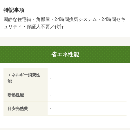
座など設備が充実。法人契約の場合：敷金２ヶ月、礼金
特記事項
１．５ヶ月・更新料１ヶ月。※ＨＥＩＳＥＩ住まいるパッ
ク対象外。エイブルネットワーク静岡南店は、駿河区を中
閑静な住宅街・角部屋・24時間換気システム・24時間セキ
心に、葵区・清水区又焼津・藤枝市と多数取り扱いをして
ュリティ・保証人不要／代行
おります。ＪＲ静岡駅の【南側】徒歩２分の場所（エスパ
ティオビルの１階）にあり、お客様用駐車場も完備してお
りますので、お車でも、電車でもお気軽にお立ち寄りくだ
省エネ性能
さい。静岡南店のスタッフは社歴が長く物件を熟知してい
るので、きっとあなたのお力になれます！条件交渉はお気
軽にスタッフまでお申し付けください！・賃貸保証等：加
エネルギー消費性
入要（基本保証料／家賃等総額５０％、月次保証料／家賃
-
能
等総額２％）・光インターネット無料。白と木目を基調と
した清潔感溢れる１Ｋ。洋室は２面採光で風通しも良く、
断熱性能
-
収納やエアコンも完備。２口ガスコンロ付きのキッチン、
独立洗面台、浴室乾燥機、温水洗浄便座など設備が充
目安光熱費
-
実。・駐輪場：有/ＨＥＩＳＥＩ住まいるパック料 88000
円/室内抗菌料 18700円/鍵交換費用 18700円