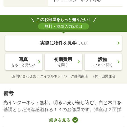
このお部屋をもっと知りたい！
無料・簡単入力2項目
実際に物件を見学
したい
写真
初期費用
設備
をもっと見たい
を聞く
について聞く
お問い合わせ先
エイブルネットワーク静岡南店 （株）山晃住宅
備考
光インターネット無料。明るい光が差し込む、白と木目を
基調とした清潔感溢れる１Ｋのお部屋です。洋室は２面採
光で風通しも良く、収納やエアコンも完備。２口ガスコン
続きを見る
ロ付きのキッチン、独立洗面台、浴室乾燥機、温水洗浄便