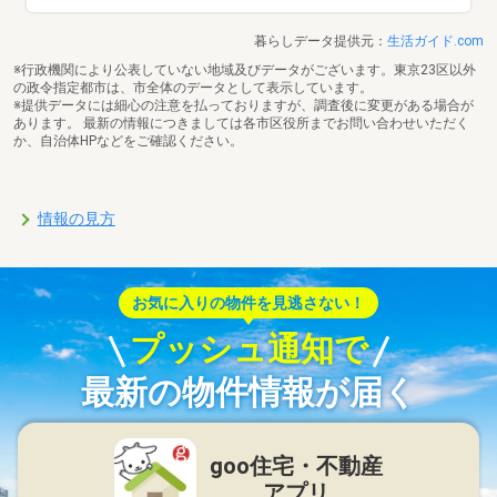
暮らしデータ提供元：
生活ガイド.com
※行政機関により公表していない地域及びデータがございます。東京23区以外
の政令指定都市は、市全体のデータとして表示しています。
※提供データには細心の注意を払っておりますが、調査後に変更がある場合が
あります。 最新の情報につきましては各市区役所までお問い合わせいただく
か、自治体HPなどをご確認ください。
情報の見方
お気に入りの物件を見逃さない！
プッシュ通知で
最新の物件情報が届く
goo住宅・不動産
アプリ