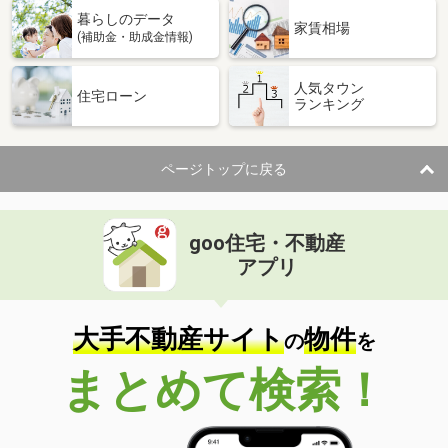
暮らしのデータ
家賃相場
(補助金・助成金情報)
人気タウン
住宅ローン
ランキング
ページトップに戻る
goo住宅・不動産
アプリ
大手不動産サイト
物件
の
を
まとめて検索！