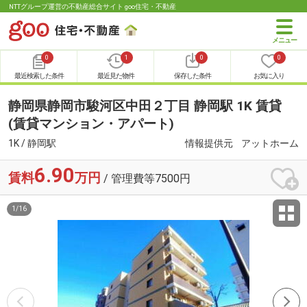
NTTグループ運営の不動産総合サイト goo住宅・不動産
0
1
0
0
最近検索した条件
最近見た物件
保存した条件
お気に入り
静岡県静岡市駿河区中田２丁目 静岡駅 1K 賃貸
(賃貸マンション・アパート)
1K / 静岡駅
情報提供元
アットホーム
6.90
賃料
万円
/ 管理費等7500円
1
/
16