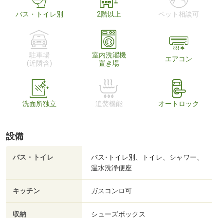
バス・トイレ別
2階以上
ペット相談可
駐車場
室内洗濯機
エアコン
(近隣含)
置き場
洗面所独立
追焚機能
オートロック
設備
バス・トイレ
バス･トイレ別、トイレ、シャワー、
温水洗浄便座
キッチン
ガスコンロ可
収納
シューズボックス