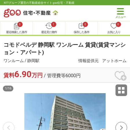
NTTグループ運営の不動産総合サイト goo住宅・不動産
0
1
0
0
最近検索した条件
最近見た物件
保存した条件
お気に入り
コモドベルデ 静岡駅 ワンルーム 賃貸(賃貸マンシ
ョン・アパート)
ワンルーム / 静岡駅
情報提供元
アットホーム
6.90
賃料
万円
/ 管理費等6000円
1
/
16