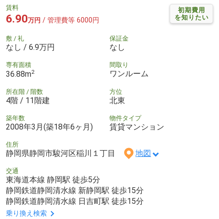
賃料
初期費用
6.90
を知りたい
/ 管理費等 6000円
万円
敷 / 礼
保証金
なし / 6.9万円
なし
専有面積
間取り
2
ワンルーム
36.88m
所在階 / 階数
方位
4階 / 11階建
北東
築年数
物件タイプ
2008年3月(築18年6ヶ月)
賃貸マンション
住所
静岡県静岡市駿河区稲川１丁目
地図
交通
東海道本線 静岡駅 徒歩5分
静岡鉄道静岡清水線 新静岡駅 徒歩15分
静岡鉄道静岡清水線 日吉町駅 徒歩15分
乗り換え検索