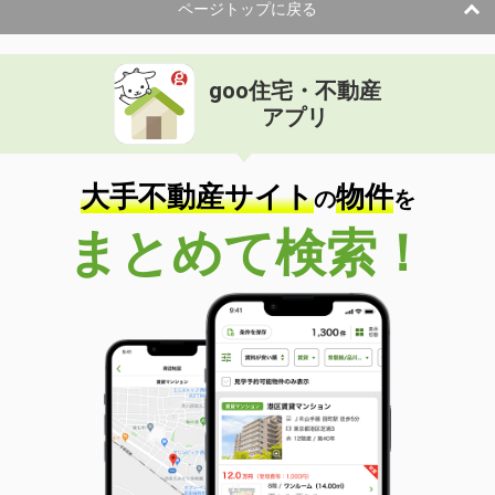
ページトップに戻る
goo住宅・不動産
アプリ
大手不動産サイト
物件
の
を
まとめて検索！