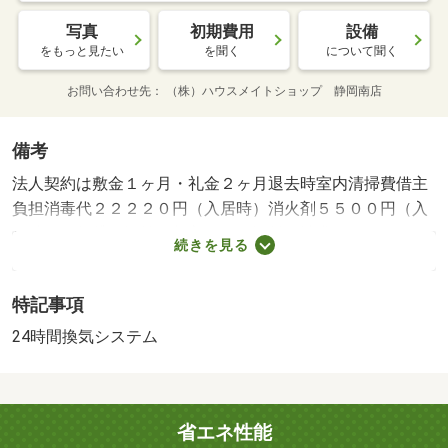
写真
初期費用
設備
をもっと見たい
を聞く
について聞く
お問い合わせ先
（株）ハウスメイトショップ 静岡南店
備考
法人契約は敷金１ヶ月・礼金２ヶ月退去時室内清掃費借主
負担消毒代２２２２０円（入居時）消火剤５５００円（入
居時）・賃貸保証等：加入要（保証料：請求月額の１ヶ月
続きを見る
分 継続保証料１万円／年）・鍵交換代：あり３３，００
０円～・維持費等：町内会費３００円／月・ハウスメイト
特記事項
ショップ静岡南店が紹介するオススメ物件！◆ご見学は物
件現地でのお待ち合わせやＷｅｂ内見も承ります◆・仲介
24時間換気システム
手数料：７５，９００円
省エネ性能