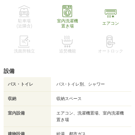
駐車場
室内洗濯機
エアコン
(近隣含)
置き場
洗面所独立
追焚機能
オートロック
設備
バス・トイレ
バス･トイレ別、シャワー
収納
収納スペース
室内設備
エアコン、洗濯機置場、室内洗濯機
置き場
建物設備
給湯、都市ガス