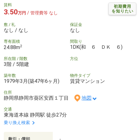
賃料
初期費用
3.50
を知りたい
/ 管理費等 なし
万円
敷 / 礼
保証金
なし / なし
なし
専有面積
間取り
2
1DK(和 ６ ＤＫ ６)
24.88m
所在階 / 階数
方位
3階 / 5階建
築年数
物件タイプ
1979年3月(築47年6ヶ月)
賃貸マンション
住所
静岡県静岡市葵区安西１丁目
地図
交通
東海道本線 静岡駅 徒歩27分
乗り換え検索
敷引・償却
-