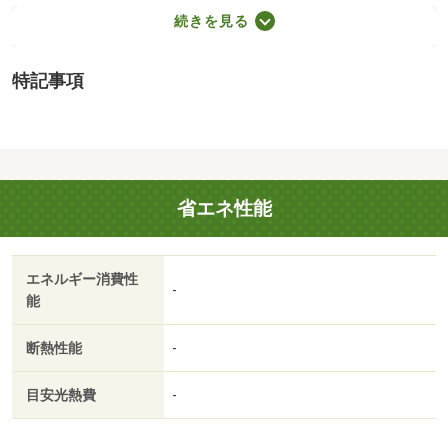
月・コストに敏感な方のスマートチョイス。礼金敷金（保
続きを見る
証金）０円。自転車通勤者に便利な駐輪場完備だから、自
転車ライフにベストフィット。・駐輪場：有（無料）・仲
特記事項
介手数料：１ヶ月/退去時清算金 50000円
省エネ性能
エネルギー消費性
-
能
断熱性能
-
目安光熱費
-