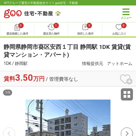
NTTグループ運営の不動産総合サイト goo住宅・不動産
0
1
0
0
最近検索した条件
最近見た物件
保存した条件
お気に入り
静岡県静岡市葵区安西１丁目 静岡駅 1DK 賃貸(賃
貸マンション・アパート)
1DK / 静岡駅
情報提供元
アットホーム
3.50
賃料
万円
/ 管理費等なし
1
/
6