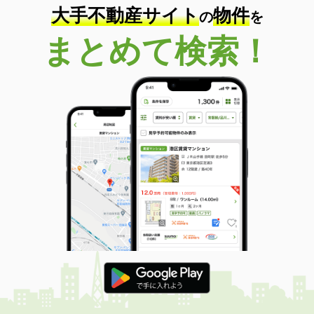
大手不動産サイト
物件
の
を
まとめて検索！