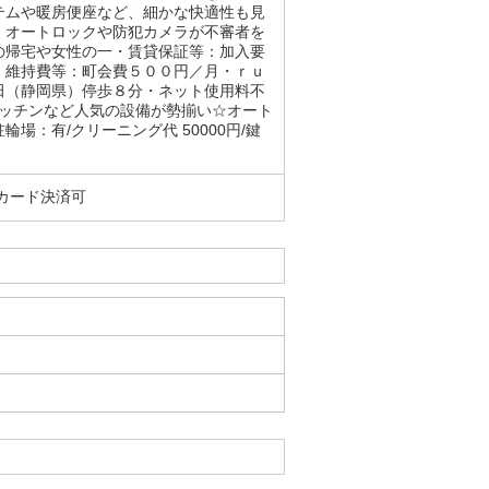
テムや暖房便座など、細かな快適性も見
、オートロックや防犯カメラが不審者を
の帰宅や女性の一・賃貸保証等：加入要
・維持費等：町会費５００円／月・ｒｕ
田（静岡県）停歩８分・ネット使用料不
キッチンなど人気の設備が勢揃い☆オート
：有/クリーニング代 50000円/鍵
カード決済可