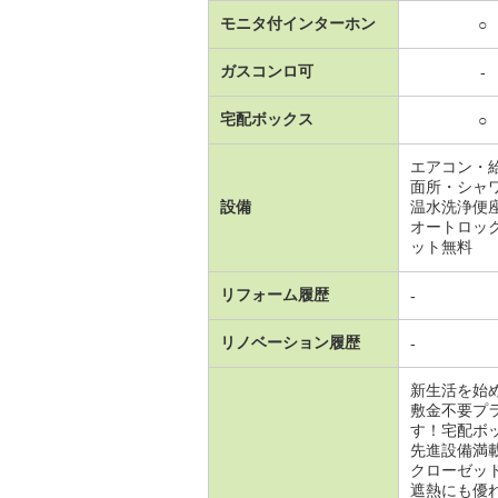
モニタ付インターホン
○
ガスコンロ可
-
宅配ボックス
○
エアコン・
面所・シャ
設備
温水洗浄便
オートロッ
ット無料
リフォーム履歴
-
リノベーション履歴
-
新生活を始
敷金不要プ
す！宅配ボ
先進設備満
クローゼッ
遮熱にも優