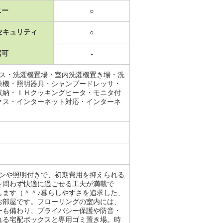
ニー
○
セキュリティ
○
居可
-
ース・洗濯機置場・室内洗濯機置き場・洗
燥機・照明器具・シャンプードレッサ・
収納・ＩＨクッキングヒータ・モニタ付
クス・インターネット対応・インターネ
コンや照明付きで、初期費用を抑えられる
を問わず快適に過ごせる工夫が満載で
します（＾＾♪暮らしやすさを追求した、
お部屋です。フローリングの室内には、
ーも備わり、プライバシー保護や防音・
れる宅配ボックスと専用ゴミ置き場。時