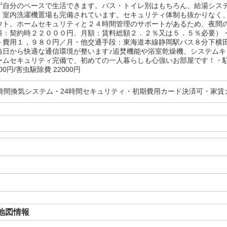
ず自分のペースで生活できます。バス・トイレ別はもちろん、給湯シス
。室内洗濯機置場も完備されています。セキュリティ体制も抜かりなく
ウト。ホームセキュリティと２４時間管理のサポートがあるため、夜間
料：契約時２２０００円、月額：賃料総額２．２％又は５．５％必要）
ト費用１，９８０円／月・他交通手段：東海道本線静岡駅バス８分下横
当日から快適な通信環境が整います♪追焚機能や浴室乾燥機、システム
ムセキュリティ完備で、初めての一人暮らしも心強いお部屋です！・駐輪場
00円/害虫駆除費 22000円
4時間換気システム・24時間セキュリティ・初期費用カード決済可・家賃
地図情報