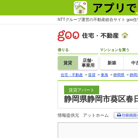
NTTグループ運営の不動産総合サイト goo
借りる
マンションを買う
店舗･
賃貸
新築
中
事業用
住宅・不動産
>
賃貸
>
東海
>
静岡県
>
静岡
賃貸アパート
静岡県静岡市葵区春日
情報提供元
アットホーム
印刷画面