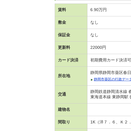
賃料
6.90万円
敷金
なし
保証金
なし
更新料
22000円
カード決済
初期費用カード決済
静岡県静岡市葵区春
所在地
静岡市葵区の行政デー
静岡鉄道静岡清水線 春
交通
東海道本線 東静岡駅 
建物名
間取り
1K（洋７．６、Ｋ２