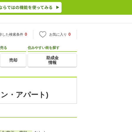
0
0
存した検索条件
お気に入り
売る
住みやすい街を探す
助成金
売却
情報
ョン・アパート)