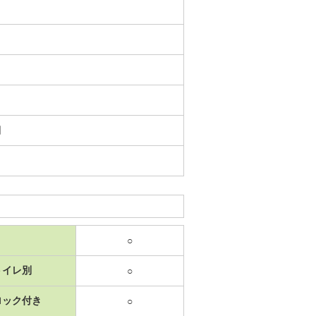
日
○
トイレ別
○
ロック付き
○