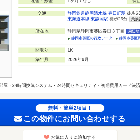
礼金・敷金
1ヶ月 / なし
保
交通
静岡鉄道静岡清水線
春日町駅
徒歩5
東海道本線
東静岡駅
徒歩26分
乗換
所在地
静岡県静岡市葵区春日３丁目
周辺地
静岡市葵区の行政データ
静岡市葵区
間取り
1K
築年月
2026年9月
部屋・24時間換気システム・24時間セキュリティ・初期費用カード決
無料・簡単2項目！
この物件にお問い合わせする
お気に入りに追加する