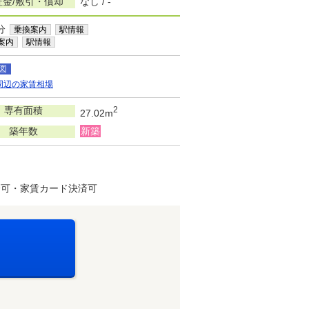
証金/敷引・償却
なし / -
分
乗換案内
駅情報
案内
駅情報
図
周辺の家賃相場
専有面積
2
27.02m
築年数
新築
済可・家賃カード決済可