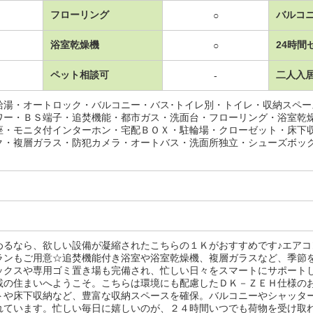
フローリング
バルコ
○
浴室乾燥機
24時間
○
ペット相談可
二人入
-
給湯・オートロック・バルコニー・バス･トイレ別・トイレ・収納スペ
ワー・ＢＳ端子・追焚機能・都市ガス・洗面台・フローリング・浴室乾
座・モニタ付インターホン・宅配ＢＯＸ・駐輪場・クローゼット・床下
ク・複層ガラス・防犯カメラ・オートバス・洗面所独立・シューズボッ
めるなら、欲しい設備が凝縮されたこちらの１Ｋがおすすめです♪エア
ランもご用意☆追焚機能付き浴室や浴室乾燥機、複層ガラスなど、季節
ックスや専用ゴミ置き場も完備され、忙しい日々をスマートにサポート
載の住まいへようこそ。こちらは環境にも配慮したＤＫ－ＺＥＨ仕様の
トや床下収納など、豊富な収納スペースを確保。バルコニーやシャッタ
れています。忙しい毎日に嬉しいのが、２４時間いつでも荷物を受け取