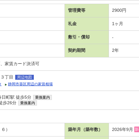
管理費等
2900円
礼金
1ヶ月
敷引・償却
-
契約期間
2年
可、家賃カード決済可
日３丁目
周辺地図
タ
静岡市葵区周辺の家賃相場
日町駅 徒歩5分
乗換案内
徒歩26分
乗換案内
．６）
築年月（築年数）
2026年9月
新