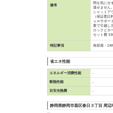
間を気にせ
備考
逃せません
シャットア
（保証委託
ｕｍサポー
要で引越し
ロックとホー
セット費 33
特記事項
角部屋・2
省エネ性能
エネルギー消費性能
-
断熱性能
-
目安光熱費
-
静岡県静岡市葵区春日３丁目 周辺