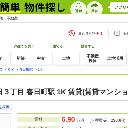
住宅・不動産
1
最近見た物件
保
一戸建てを買う
建てる
投資する
不動産
古
新築
中古
土地
土地活用
投資
市
>
葵区
>
春日町駅
>
1K
３丁目 春日町駅 1K 賃貸(賃貸マンシ
を表示
6.90
賃料
万円 (管理費等：2900円)