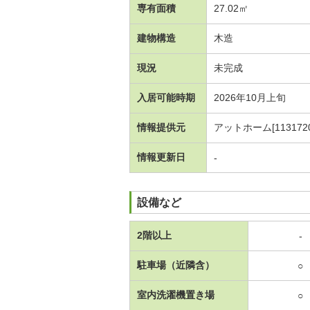
専有面積
27.02㎡
建物構造
木造
現況
未完成
入居可能時期
2026年10月上旬
情報提供元
アットホーム[1131720
情報更新日
-
設備など
2階以上
-
駐車場（近隣含）
○
室内洗濯機置き場
○