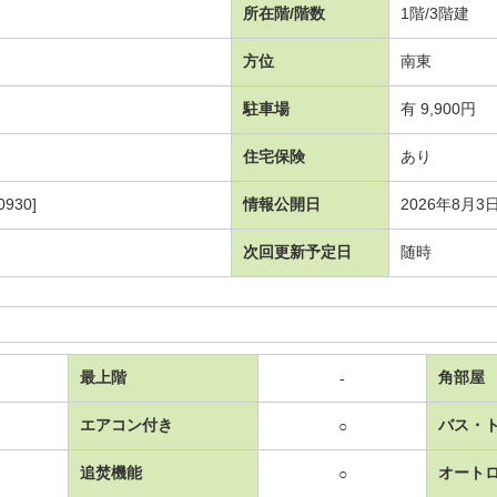
所在階/階数
1階/3階建
方位
南東
駐車場
有 9,900円
住宅保険
あり
930]
情報公開日
2026年8月3
次回更新予定日
随時
最上階
角部屋
-
エアコン付き
バス・
○
追焚機能
オート
○