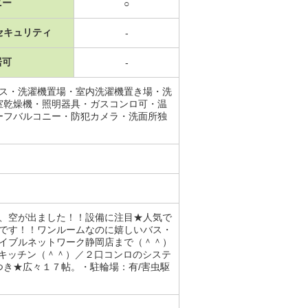
ニー
○
セキュリティ
-
居可
-
ース・洗濯機置場・室内洗濯機置き場・洗
室乾燥機・照明器具・ガスコンロ可・温
ーフバルコニー・防犯カメラ・洗面所独
ム、空が出ました！！設備に注目★人気で
クです！！ワンルームなのに嬉しいバス・
エイブルネットワーク静岡店まで（＾＾）
ーキッチン（＾＾）／２口コンロのシステ
き★広々１７帖。・駐輪場：有/害虫駆