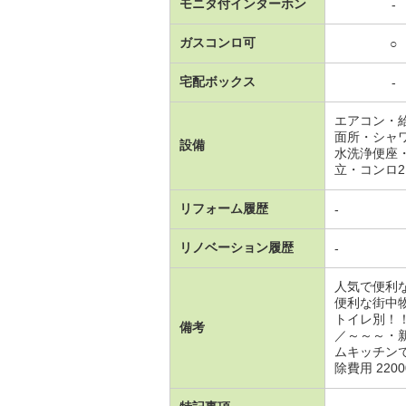
モニタ付インターホン
-
ガスコンロ可
○
宅配ボックス
-
エアコン・
面所・シャ
設備
水洗浄便座
立・コンロ
リフォーム履歴
-
リノベーション履歴
-
人気で便利
便利な街中
トイレ別！
備考
／～～～・
ムキッチン
除費用 220