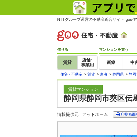
NTTグループ運営の不動産総合サイト goo
借りる
マンションを買う
店舗･
賃貸
新築
中
事業用
住宅・不動産
>
賃貸
>
東海
>
静岡県
>
静岡
賃貸マンション
静岡県静岡市葵区伝馬
情報提供元
アットホーム
印刷画面