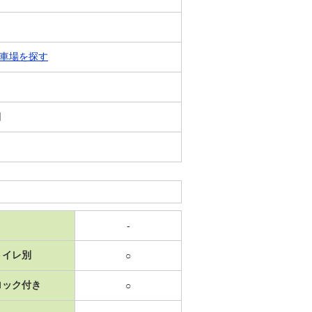
車場を探す
日
-
トイレ別
○
ロック付き
○