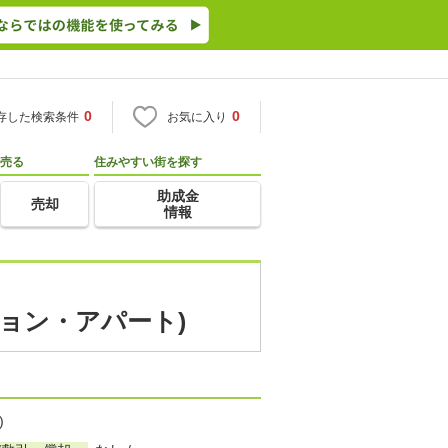
0
0
存した検索条件
お気に入り
売る
住みやすい街を探す
助成金
売却
情報
ション・アパート)
)