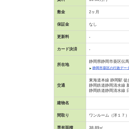
敷金
2ヶ月
保証金
なし
更新料
-
カード決済
-
静岡県静岡市葵区伝
所在地
静岡市葵区の行政デー
東海道本線 静岡駅 徒
交通
静岡鉄道静岡清水線 新
静岡鉄道静岡清水線 日
建物名
間取り
ワンルーム（洋１７
専有面積
38.89㎡