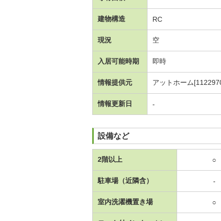
建物構造
RC
現況
空
入居可能時期
即時
情報提供元
アットホーム[1122970
情報更新日
-
設備など
2階以上
○
駐車場（近隣含）
-
室内洗濯機置き場
○