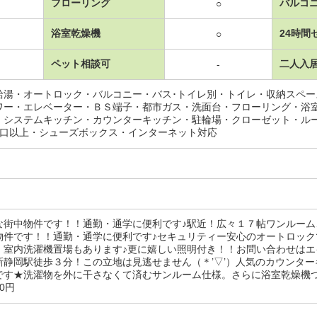
フローリング
バルコ
○
浴室乾燥機
24時間
○
ペット相談可
二人入
-
給湯・オートロック・バルコニー・バス･トイレ別・トイレ・収納スペ
ワー・エレベーター・ＢＳ端子・都市ガス・洗面台・フローリング・浴
・システムキッチン・カウンターキッチン・駐輪場・クローゼット・ル
2口以上・シューズボックス・インターネット対応
な街中物件です！！通勤・通学に便利です♪駅近！広々１７帖ワンルー
物件です！！通勤・通学に便利です♪セキュリティー安心のオートロッ
！室内洗濯機置場もあります♪更に嬉しい照明付き！！お問い合わせは
新静岡駅徒歩３分！この立地は見逃せません（＊’▽’）人気のカウンタ
です★洗濯物を外に干さなくて済むサンルーム仕様。さらに浴室乾燥機つ
00円