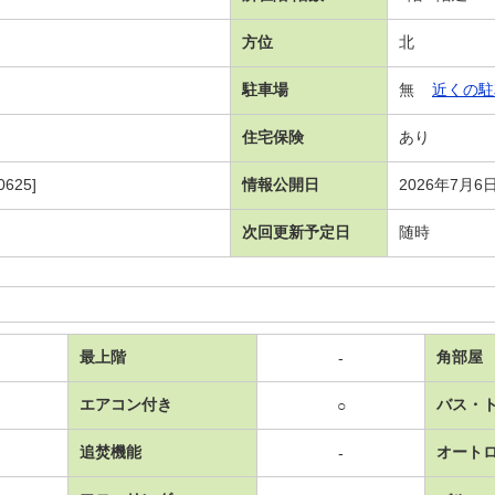
方位
北
駐車場
無
近くの駐
住宅保険
あり
625]
情報公開日
2026年7月6
次回更新予定日
随時
最上階
角部屋
-
エアコン付き
バス・
○
追焚機能
オート
-