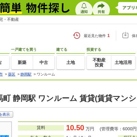
住宅・不動産
1
最近見た物件
保
一戸建てを買う
建てる
投資する
不動産
古
新築
中古
土地
土地活用
投資
市
>
葵区
>
静岡駅
>
ワンルーム
町 静岡駅 ワンルーム 賃貸(賃貸マン
を表示
10.50
賃料
万円 (管理費等：6000円