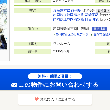
礼金・敷金
1ヶ月 / 2ヶ月
保証金
交通
東海道本線
静岡駅
徒歩5分
乗換案内
静岡鉄道静岡清水線
新静岡駅
徒歩3
静岡鉄道静岡清水線
日吉町駅
徒歩7
所在地
静岡県静岡市葵区伝馬町
周辺地図
静岡市葵区の行政データ
静岡市葵区
間取り
ワンルーム
専
築年月
2006年2月
無料・簡単2項目！
この物件にお問い合わせする
お気に入りに追加する