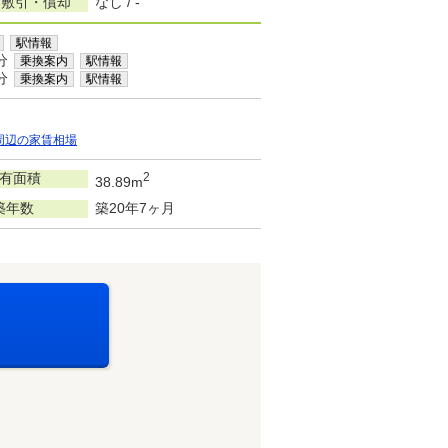
/敷引・償却
なし / -
駅情報
分
乗換案内
駅情報
分
乗換案内
駅情報
周辺の家賃相場
有面積
2
38.89m
築年数
築20年7ヶ月