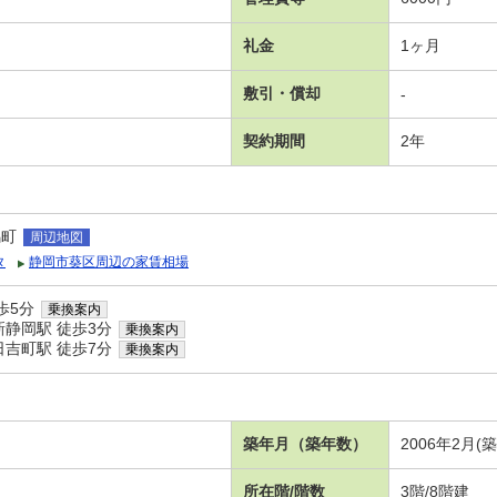
礼金
1ヶ月
敷引・償却
-
契約期間
2年
馬町
周辺地図
タ
静岡市葵区周辺の家賃相場
歩5分
乗換案内
静岡駅 徒歩3分
乗換案内
吉町駅 徒歩7分
乗換案内
）
築年月（築年数）
2006年2月(
所在階/階数
3階/8階建