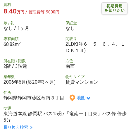
賃料
初期費用
8.40
を知りたい
/ 管理費等 9000円
万円
敷 / 礼
保証金
なし / 1ヶ月
なし
専有面積
間取り
2
2LDK(洋６．５、６．４、Ｌ
68.82m
ＤＫ１４)
所在階 / 階数
方位
2階 / 3階建
南西
築年数
物件タイプ
2006年6月(築20年3ヶ月)
賃貸マンション
住所
静岡県静岡市葵区竜南３丁目
地図
交通
東海道本線 静岡駅 バス15分/「竜南一丁目東」バス停 停歩
5分
乗り換え検索