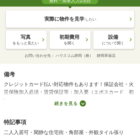
無料・簡単入力2項目
実際に物件を見学
したい
写真
初期費用
設備
をもっと見たい
を聞く
について聞く
お問い合わせ先
ハウスコム静岡（株） 静岡草薙店
備考
クレジットカード払い対応物件もあります！保証会社・火
災保険加入必須・賃貸保証等：加入要（エポスカード 初
回保証料５０％、月額保証料２％）・他交通手段：静岡鉄
続きを見る
道静岡清水線新静岡駅バス１３分竜南一丁目東停歩５分／
静岡鉄道静岡清水線日吉町駅バス１３分竜南一丁目東停歩
特記事項
１１分・浴室と切り離されているので湿気に悩まされるこ
とがなくなる独立洗面台を備えております。収納はクロゼ
二人入居可・閑静な住宅街・角部屋・外観タイル張り
ット・シューズボックス・全居室収納などが備え付けられ