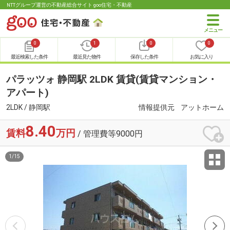
NTTグループ運営の不動産総合サイト goo住宅・不動産
0
1
0
0
最近検索した条件
最近見た物件
保存した条件
お気に入り
パラッツォ 静岡駅 2LDK 賃貸(賃貸マンション・
アパート)
2LDK / 静岡駅
情報提供元
アットホーム
8.40
賃料
万円
/ 管理費等9000円
1
/
15