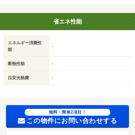
ているので、衣類や日用品の収納に重宝します。/HEISEI住
まいるパック 99000円/室内抗菌代 18700円/鍵交換
省エネ性能
費 24200円
エネルギー消費性
-
能
断熱性能
-
目安光熱費
-
無料・簡単2項目！
この物件にお問い合わせする