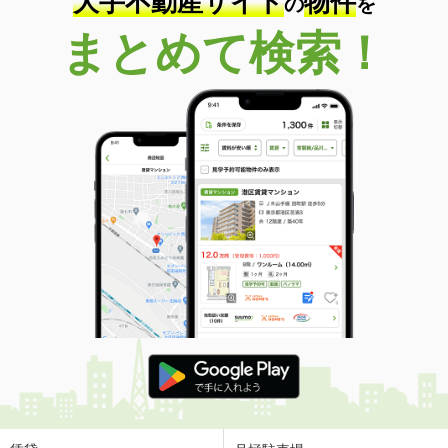
大手不動産サイト
物件
の
を
まとめて検索！