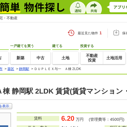
住宅・不動産
1
最近見た物件
保
一戸建てを買う
建てる
投資する
不動産
古
新築
中古
土地
土地活用
投資
市
>
葵区
>
静岡駅
>
ＤＵＰＬＥＸ与一 Ａ棟 2LDK
棟 静岡駅 2LDK 賃貸(賃貸マンション
を表示
6.20
賃料
万円 (管理費等：4500円)