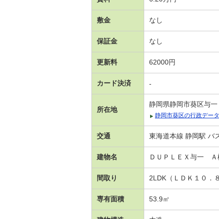
敷金
なし
保証金
なし
更新料
62000円
カード決済
-
静岡県静岡市葵区与一
所在地
静岡市葵区の行政デー
交通
東海道本線 静岡駅 バ
建物名
ＤＵＰＬＥＸ与一 
間取り
2LDK（ＬＤＫ１０．
専有面積
53.9㎡