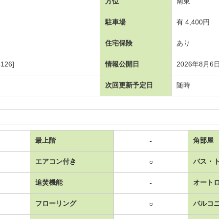
方位
南東
駐車場
有 4,400円
住宅保険
あり
126]
情報公開日
2026年8月6
次回更新予定日
随時
最上階
角部屋
-
エアコン付き
バス・
○
追焚機能
オート
-
フローリング
バルコ
○