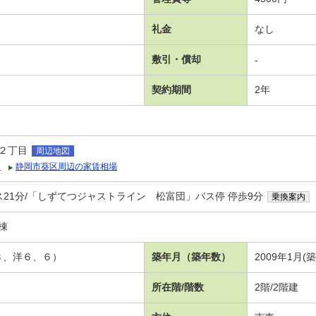
礼金
なし
敷引・償却
-
契約期間
2年
２丁目
周辺地図
タ
静岡市葵区周辺の家賃相場
ス21分/「しずてつジャストライン 松富団」バス停 停歩9分
乗換案内
Ａ棟
８、洋６、６）
築年月（築年数）
2009年1月(
所在階/階数
2階/2階建