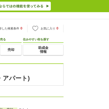
0
0
存した検索条件
お気に入り
売る
住みやすい街を探す
助成金
売却
情報
・アパート)