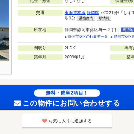
礼金・敷金
なし / なし
保証金/
交通
東海道本線
静岡駅
バス21分/「し
歩9分
乗換案内
駅情報
所在地
静岡県静岡市葵区与一２丁目
周辺地
静岡市葵区の行政データ
静岡市葵区
間取り
2LDK
専有
築年月
2009年1月
築
無料・簡単2項目！
この物件にお問い合わせする
お気に入りに追加する