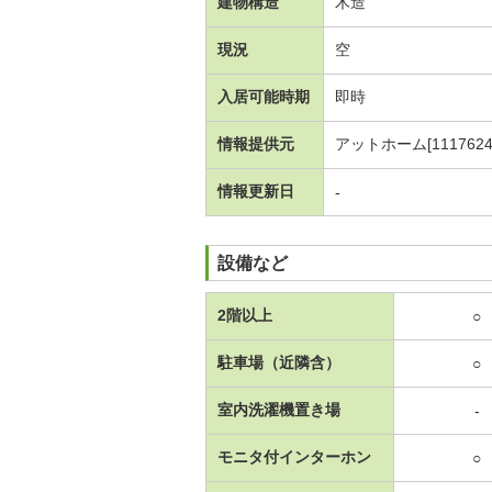
建物構造
木造
現況
空
入居可能時期
即時
情報提供元
アットホーム[1117624
情報更新日
-
設備など
2階以上
○
駐車場（近隣含）
○
室内洗濯機置き場
-
モニタ付インターホン
○