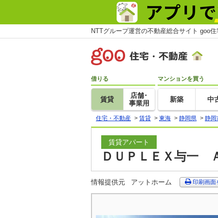
NTTグループ運営の不動産総合サイト goo
借りる
マンションを買う
店舗･
賃貸
新築
中
事業用
住宅・不動産
>
賃貸
>
東海
>
静岡県
>
静岡
賃貸アパート
ＤＵＰＬＥＸ与一 Ａ
情報提供元
アットホーム
印刷画面