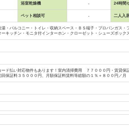
浴室乾燥機
24時間
-
ペット相談可
二人入
-
給湯・バルコニー・トイレ・収納スペース・ＢＳ端子・プロパンガス・
ターキッチン・モニタ付インターホン・クローゼット・シューズボック
カード払い対応物件もあります！室内清掃費用 ７７０００円・賃貸保
初回保証料３５０００円、月額保証料賃料等総額の１％＋８００円／月