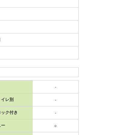
日
-
トイレ別
-
ロック付き
-
ニー
○