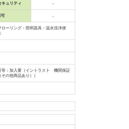
セキュリティ
-
居可
-
フローリング・照明器具・温水洗浄便
ス
証等：加入要（イントラスト 機関保証
（その他商品あり））