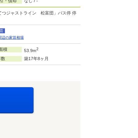
敷引・償却
なし / -
ずてつジャストライン 松富団」バス停 停
図
周辺の家賃相場
面積
2
53.9m
年数
築17年8ヶ月