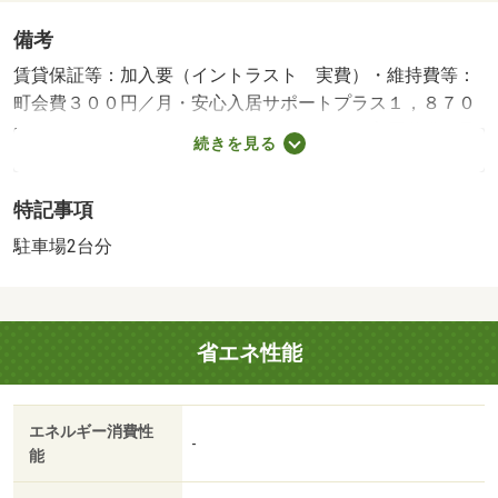
備考
賃貸保証等：加入要（イントラスト 実費）・維持費等：
町会費３００円／月・安心入居サポートプラス１，８７０
円／月・エレベーター付きＲＣマンション！高層階眺め最
続きを見る
高です♪嬉しい都市ガスの物件。設備充実の２ＬＤＫ！・駐
輪場：有/クリーニング 65000円/鍵交換 16500円
特記事項
駐車場2台分
省エネ性能
エネルギー消費性
-
能