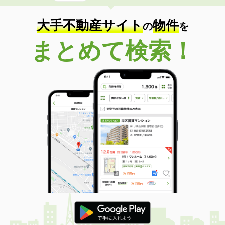
大手不動産サイト
物件
の
を
まとめて検索！