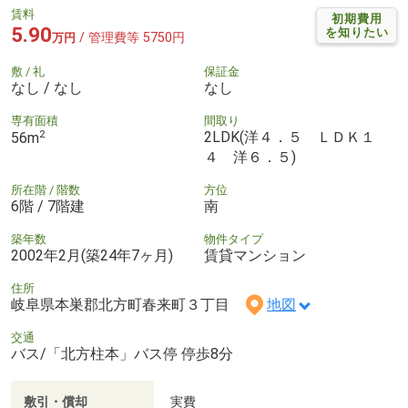
賃料
初期費用
5.90
を知りたい
/ 管理費等 5750円
万円
敷 / 礼
保証金
なし / なし
なし
専有面積
間取り
2
2LDK(洋４．５ ＬＤＫ１
56m
４ 洋６．５)
所在階 / 階数
方位
6階 / 7階建
南
築年数
物件タイプ
2002年2月(築24年7ヶ月)
賃貸マンション
住所
岐阜県本巣郡北方町春来町３丁目
地図
交通
バス/「北方柱本」バス停 停歩8分
敷引・償却
実費