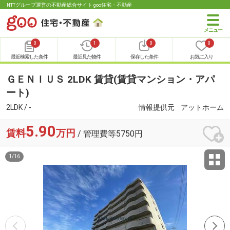
NTTグループ運営の不動産総合サイト goo住宅・不動産
0
1
0
0
最近検索した条件
最近見た物件
保存した条件
お気に入り
ＧＥＮＩＵＳ 2LDK 賃貸(賃貸マンション・アパ
ート)
2LDK / -
情報提供元
アットホーム
5.90
賃料
万円
/ 管理費等5750円
1
/
16